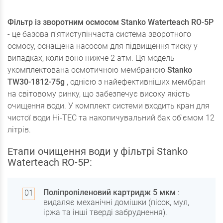
Фільтр із зворотним осмосом Stanko Waterteach RO-5P
- це базова п'ятиступінчаста система зворотного
осмосу, оснащена насосом для підвищення тиску у
випадках, коли воно нижче 2 атм. Ця модель
укомплектована осмотичною мембраною
Stanko
TW30-1812-75g
, однією з найефективніших мембран
на світовому ринку, що забезпечує високу якість
очищення води. У комплект системи входить кран для
чистої води Hi-TEC та накопичувальний бак об'ємом 12
літрів.
Етапи очищення води у фільтрі Stanko
Waterteach RO-5P:
Поліпропіленовий картридж 5 мкм
:
видаляє механічні домішки (пісок, мул,
іржа та інші тверді забруднення).