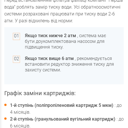
Перед встановленням фільтра фахівці компанії "Перша
вода" роблять замір тиску води. Усі обратноосмотичні
системи розраховані працювати при тиску води 2-6
атм. У разі відхилень від норми:
Якщо тиск нижче 2 атм
, система має
бути доукомплектована насосом для
підвищення тиску.
Якщо тиск вище 6 атм
, рекомендується
встановити редуктор зниження тиску для
захисту системи.
Графік заміни картриджів:
1-й ступінь (поліпропіленовий картридж 5 мкм)
: до
4 місяців.
2-й ступінь (гранульований вугільний картридж)
: до
6 місяців.