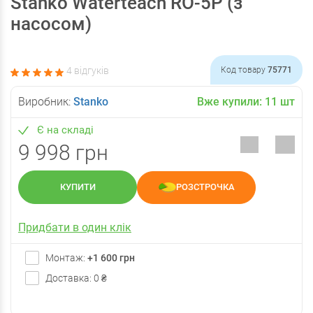
Stanko Waterteach RO-5P (з
насосом)
4 відгуків
Код товару
75771
Виробник:
Stanko
Вже купили:
11
шт
Є на складі
9 998 грн
КУПИТИ
РОЗСТРОЧКА
Придбати в один клік
Монтаж:
+1 600 грн
Доставка: 0 ₴