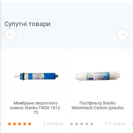
Супутні товари
Мембрана зворотного
Постфільтр Stanko
осмосу Stanko TW30-1812-
Waterteach Carbon (різьба)
75
в
3 отзывов
0 отзывов