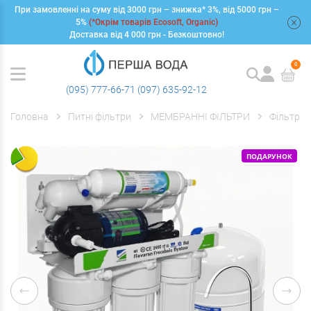
При замовленні на суму від 3000 грн – знижка* 3%, від 5000 грн –
+
5%
(*Окрім товарів Ecosoft, Organic)
Доставка від 4 000 грн - Безкоштовно!
0
(095) 777-66-71
(097) 635-92-12
Головна
Питні фільтри
МЕМБРАННІ ФІЛЬТРИ
Фільтри 
ПОДАРУНОК