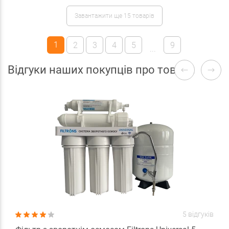
Завантажити ще 15 товарів
1
2
3
4
5
9
...
Відгуки наших покупців про товари
5 відгуків