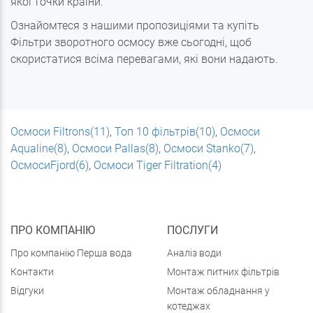
якої точки країни.
Ознайомтеся з нашими пропозиціями та купіть
Фільтри зворотного осмосу вже сьогодні, щоб
скористатися всіма перевагами, які вони надають.
Осмоси Filtrons(11)
,
Топ 10 фільтрів(10)
,
Осмоси
Aqualine(8)
,
Осмоси Pallas(8)
,
Осмоси Stanko(7)
,
ОсмосиFjord(6)
,
Осмоси Tiger Filtration(4)
ПРО КОМПАНІЮ
ПОСЛУГИ
Про компанію Перша вода
Аналіз води
Контакти
Монтаж питних фільтрів
Відгуки
Монтаж обладнання у
котеджах