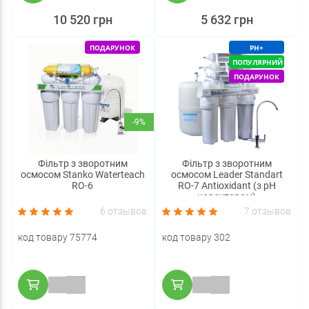
10 520 грн
5 632 грн
ПОДАРУНОК
PH+
ПОПУЛЯРНИЙ
ПОДАРУНОК
-9%
Фільтр з зворотним
Фільтр з зворотним
осмосом Stanko Waterteach
осмосом Leader Standart
RO-6
RO-7 Antioxidant (з pH
коректором)
6 отзывов
7 отзывов
код товару 75774
код товару 302