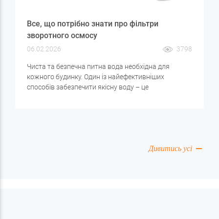
Все, що потрібно знати про фільтри
зворотного осмосу
06.02.2026
3798
Чиста та безпечна питна вода необхідна для
кожного будинку. Один із найефективніших
способів забезпечити якісну воду – це
використання технології зворотного осмосу. У цій
статті ми розглянемо, що таке фільтр зворотного
осмосу, як він працює, які його переваги і як
вибрати найкращий варіант для вашого будинку.
Дивитись усі