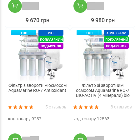
9 670 грн
9 980 грн
ТОП
PH+
ТОП
4 МІНЕРАЛИ
ПОПУЛЯРНИЙ
ПОПУЛЯРНИЙ
ПОДАРУНОК
ПОДАРУНОК
Фільтр з зворотнім осмосом
Фільтр зі зворотним
AquaMarine RO-7 Antioxidant
осмосом AquaMarine RO-7
BIO-ACTIV (4 мінерали) bio
5 отзывов
8 отзывов
код товару 9237
код товару 12563