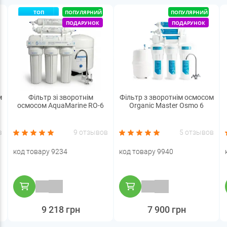
ТОП
ПОПУЛЯРНИЙ
ПОПУЛЯРНИЙ
ПОДАРУНОК
ПОДАРУНОК
м
Фільтр зі зворотнім
Фільтр з зворотнім осмосом
осмосом AquaMarine RO-6
Organic Master Osmo 6
в
9 отзывов
5 отзывов
код товару 9234
код товару 9940
9 218 грн
7 900 грн