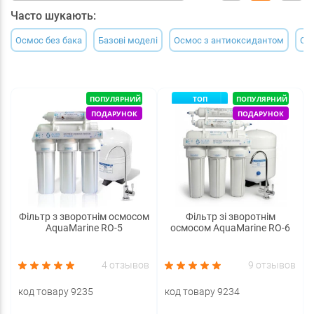
Часто шукають:
Осмос без бака
Базові моделі
Осмос з антиоксидантом
Ос
ПОПУЛЯРНИЙ
ТОП
ПОПУЛЯРНИЙ
ПОДАРУНОК
ПОДАРУНОК
Фільтр з зворотнім осмосом
Фільтр зі зворотнім
AquaMarine RO-5
осмосом AquaMarine RO-6
4 отзывов
9 отзывов
код товару 9235
код товару 9234