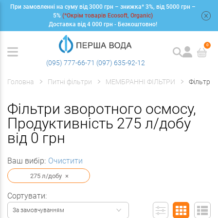
При замовленні на суму від 3000 грн – знижка* 3%, від 5000 грн –
+
5%
(*Окрім товарів Ecosoft, Organic)
Доставка від 4 000 грн - Безкоштовно!
0
(095) 777-66-71
(097) 635-92-12
Головна
Питні фільтри
МЕМБРАННІ ФІЛЬТРИ
Фільтри 
Фільтри зворотного осмосу,
Продуктивність 275 л/добу
від 0 грн
Ваш вибір:
Очистити
275 л/добу
×
Сортувати:
За замовчуванням