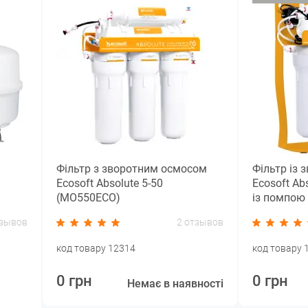
Фільтр з зворотним осмосом
Фільтр із
Ecosoft Absolute 5-50
Ecosoft A
(MO550ECO)
із помпою 
тзывов
2 отзывов
код товару 12314
код товару 
0 грн
0 грн
Немає в наявності