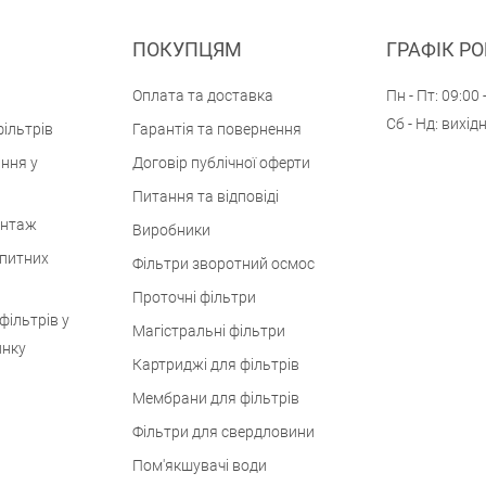
ПОКУПЦЯМ
ГРАФІК Р
Оплата та доставка
Пн - Пт: 09:00 
Сб - Нд: вихід
ільтрів
Гарантія та повернення
ння у
Договір публічної оферти
Питання та відповіді
онтаж
Виробники
 питних
Фільтри зворотний осмос
Проточні фільтри
фільтрів у
Магістральні фільтри
инку
Картриджі для фільтрів
Мембрани для фільтрів
Фільтри для свердловини
Пом'якшувачі води