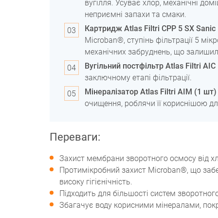
вугілля. Усуває хлор, механічні дом
неприємні запахи та смаки.
Картридж Atlas Filtri CPP 5 SX Sanic
Microban®, ступінь фільтрації 5 мік
механічних забруднень, що залишил
Вугільний постфільтр Atlas Filtri AIC
заключному етапі фільтрації.
Мінералізатор Atlas Filtri AIM (1 шт)
очищення, роблячи її кориснішою дл
Переваги:
Захист мембрани зворотного осмосу від хл
Протимікробний захист Microban®, що забе
високу гігієнічність.
Підходить для більшості систем зворотног
Збагачує воду корисними мінералами, покр