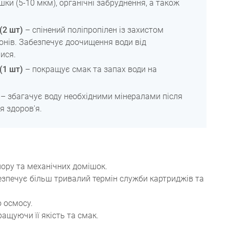
ішки (5-10 мкм), органічні забруднення, а також
 (2 шт)
– спінений поліпропілен із захистом
ронів. Забезпечує доочищення води від
ися.
 (1 шт)
– покращує смак та запах води на
– збагачує воду необхідними мінералами після
я здоров'я.
ору та механічних домішок.
зпечує більш тривалий термін служби картриджів та
о осмосу.
ащуючи її якість та смак.