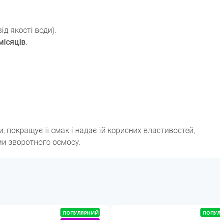
ід якості води).
місяців
.
, покращує її смак і надає їй корисних властивостей,
и зворотного осмосу.
ПОПУЛЯРНИЙ
ПОПУ