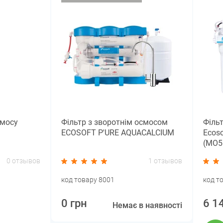
смосу
Фільтр з зворотнім осмосом
Філь
ECOSOFT P'URE AQUACALCIUM
Ecoso
(MO5
0 отзывов
1 отзывов
код товару 8001
код т
0 грн
6 1
Немає в наявності