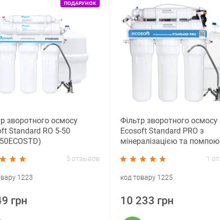
ПОДАРУНОК
тр зворотного осмосу
Фільтр зворотного осмосу
ft Standard RO 5-50
Ecosoft Standard PRO з
50ECOSTD)
мінералізацією та помпою
(MO550MPECOSTD)
3 отзывов
1 о
овару 1223
код товару 1225
49 грн
10 233 грн