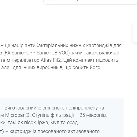
– це набір антибактеріальних нижніх картриджів для
5 (FA Sanic+CPP Sanic+CB VOC), який також включає
та мінералізатор Atlas Fil2. Цей комплект підходить
 але і для інших виробників, що робить його
– виготовлений із спіненого поліпропілену та
Microban®. Ступінь фільтрації – 25 мікронів.
 такі як пісок, іржа, мул та осад.
т)
– картридж із пресованого активованого