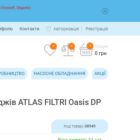
 Ecosoft, Organic)
тфоліо
Контакти
Авторизація
Реєстрація
Кошик
0
0
0
0 грн
РОБНИЦТВО
НАСОСНЕ ОБЛАДНАННЯ
АКЦІЇ
жів ATLAS FILTRI Oasis DP
Код товару
08949
Вже купили:
11
шт