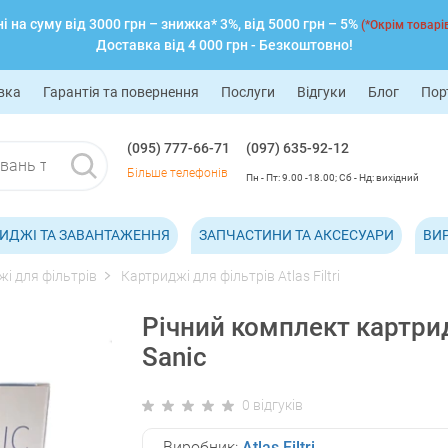
 на суму від 3000 грн – знижка* 3%, від 5000 грн – 5%
(*Окрім товарів
Доставка від 4 000 грн - Безкоштовно!
вка
Гарантія та повернення
Послуги
Відгуки
Блог
Пор
(095) 777-66-71
(097) 635-92-12
Більше телефонів
Пн - Пт: 9.00 -18.00; Сб - Нд: вихідний
ИДЖІ ТА ЗАВАНТАЖЕННЯ
ЗАПЧАСТИНИ ТА АКСЕСУАРИ
ВИ
і для фільтрів
Картриджі для фільтрів Atlas Filtri
Річний комплект картрид
Sanic
0 відгуків
Виробник:
Atlas Filtri