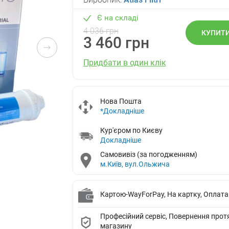
Є на складі
4 036 грн
КУПИТ
3 460 грн
Придбати в один клік
Нова Пошта
*Докладніше
Кур'єром по Києву
Докладніше
Самовивіз (за погодженням)
м.Київ, вул.Ольжича
Картою-WayForPay, На картку, Оплата
Професійний сервіс, Повернення протяг
магазину