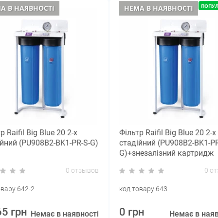
ПОПУ
А В НАЯВНОСТІ
НЕМА В НАЯВНОСТІ
р Raifil Вig Blue 20 2-х
Фільтр Raifil Вig Blue 20 2-х
ійний (PU908B2-BK1-PR-S-G)
стадійний (PU908B2-BK1-PR
G)+знезалізний картридж
0 отзывов
0 о
овару 642-2
код товару 643
65 грн
0 грн
Немає в наявності
Немає в наяв