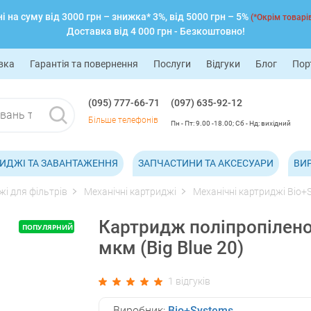
 на суму від 3000 грн – знижка* 3%, від 5000 грн – 5%
(*Окрім товарів
Доставка від 4 000 грн - Безкоштовно!
вка
Гарантія та повернення
Послуги
Відгуки
Блог
Пор
(095) 777-66-71
(097) 635-92-12
Більше телефонів
Пн - Пт: 9.00 -18.00; Сб - Нд: вихідний
ИДЖІ ТА ЗАВАНТАЖЕННЯ
ЗАПЧАСТИНИ ТА АКСЕСУАРИ
ВИ
і для фільтрів
Механічні картриджі
Механічні картриджі Bio+
Картридж поліпропілено
ПОПУЛЯРНИЙ
мкм (Big Blue 20)
1 відгуків
Виробник:
Bio+Systems