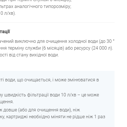
льтрах аналогічного типорозміру;
0 л/хв).
тації
начений виключно для очищення холодної води (до 30 °
ня терміну служби (6 місяців) або ресурсу (24 000 л).
ті від стану вихідної води.
ті води, що очищається, і може змінюватися в
 швидкість фільтрації води 10 л/хв – це може
ищення.
 довше (або для очищення води), ніж
у, картриджі необхідно міняти не рідше ніж 1 раз