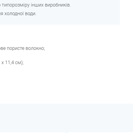
о типорозміру інших виробників.
 холодної води.
ве пористе волокно;
 x 11,4 см);