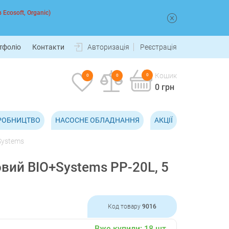
 Ecosoft, Organic)
тфоліо
Контакти
Авторизація
Реєстрація
Кошик
0
0
0
0 грн
РОБНИЦТВО
НАСОСНЕ ОБЛАДНАННЯ
АКЦІЇ
Systems
вий BIO+Systems PP-20L, 5
Код товару
9016
Вже купили:
18
шт