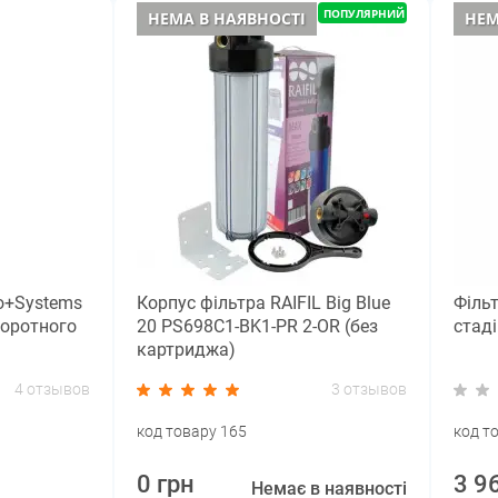
ПОПУЛЯРНИЙ
НЕМА В НАЯВНОСТІ
НЕМ
io+Systems
Корпус фільтра RAIFIL Big Blue
Фільт
воротного
20 PS698C1-BK1-PR 2-OR (без
стад
картриджа)
4 отзывов
3 отзывов
код товару 165
код т
0 грн
3 9
Немає в наявності