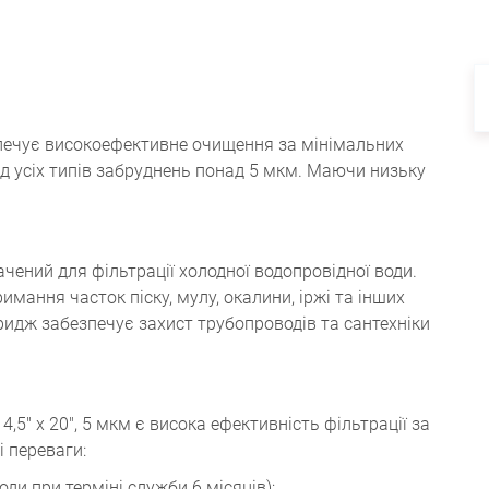
ечує високоефективне очищення за мінімальних
д усіх типів забруднень понад 5 мкм. Маючи низьку
чений для фільтрації холодної водопровідної води.
мання часток піску, мулу, окалини, іржі та інших
тридж забезпечує захист трубопроводів та сантехніки
5" x 20", 5 мкм є висока ефективність фільтрації за
 переваги:
води при терміні служби 6 місяців);