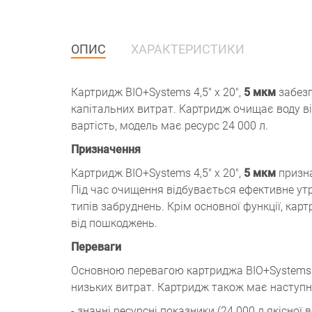
ОПИС
ХАРАКТЕРИСТИКИ
Картридж BIO+Systems 4,5" x 20",
5 мкм
забезп
капітальних витрат. Картридж очищає воду ві
вартість, модель має ресурс 24 000 л.
Призначення
Картридж BIO+Systems 4,5" х 20",
5 мкм
призна
Під час очищення відбувається ефективне утри
типів забруднень. Крім основної функції, кар
від пошкоджень.
Переваги
Основною перевагою картриджа BIO+Systems 4,
низьких витрат. Картридж також має наступні
- значні ресурсні показники (24 000 л якісної 