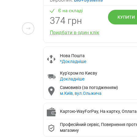
Є на складі
КУПИТИ
374 грн
Придбати в один клік
Нова Пошта
*Докладніше
Кур'єром по Києву
Докладніше
Самовивіз (за погодженням)
м.Київ, вул.Ольжича
Картою-WayForPay, На картку, Оплата
Професійний сервіс, Повернення протяг
магазину