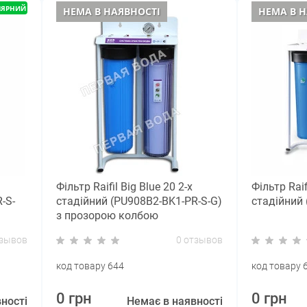
ЛЯРНИЙ
НЕМА В НАЯВНОСТІ
НЕМА В Н
Фільтр Raifil Вig Blue 20 2-х
Фільтр Raif
-S-
стадійний (PU908B2-BK1-PR-S-G)
стадійний 
з прозорою колбою
тзывов
0 отзывов
код товару 644
код товару 
0 грн
0 грн
ності
Немає в наявності