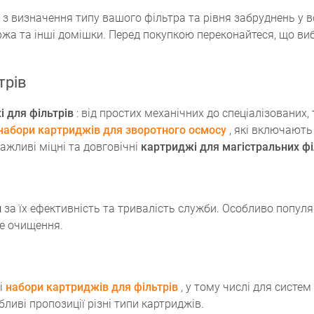
з визначення типу вашого фільтра та рівня забруднень у в
іржа та інші домішки. Перед покупкою переконайтеся, що виб
трів
 для фільтрів
: від простих механічних до спеціалізованих,
набори картриджів для зворотного осмосу
, які включають
ажливі міцні та довговічні
картриджі для магістральних фі
и
за їх ефективність та тривалість служби. Особливо попул
не очищення.
і
набори картриджів для фільтрів
, у тому числі для систе
ливі пропозиції різні типи картриджів.