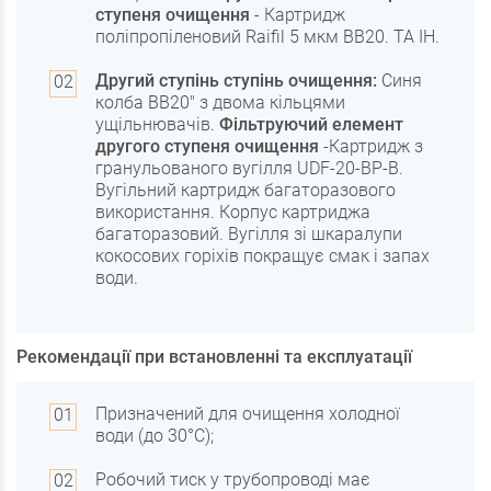
ступеня очищення
- Картридж
поліпропіленовий Raifil 5 мкм BB20. ТА ІН.
Другий ступінь ступінь очищення:
Синя
колба ВВ20" з двома кільцями
ущільнювачів.
Фільтруючий елемент
другого ступеня очищення
-Картридж з
гранульованого вугілля UDF-20-BP-B.
Вугільний картридж багаторазового
використання. Корпус картриджа
багаторазовий. Вугілля зі шкаралупи
кокосових горіхів покращує смак і запах
води.
Рекомендації при встановленні та експлуатації
Призначений для очищення холодної
води (до 30°С);
Робочий тиск у трубопроводі має