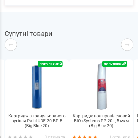
Супутні товари
ПОПУЛЯРНИЙ
ПОПУЛЯРНИЙ
Картридж з гранульованого
Картридж поліпропіленовий
вугілля Raifil UDF-20-BP-B
BIO+Systems PP-20L, 5 мкм
(Big Blue 20)
(Big Blue 20)
в
0 отзывов
1 отзывов