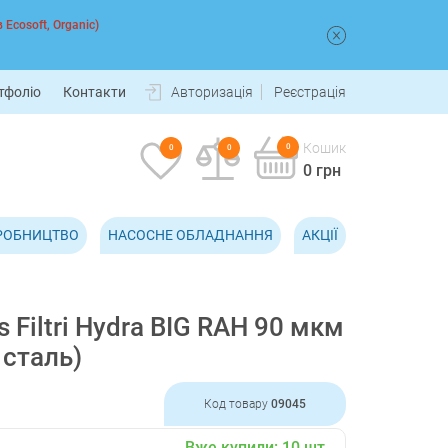
 Ecosoft, Organic)
тфоліо
Контакти
Авторизація
Реєстрація
Кошик
0
0
0
0 грн
РОБНИЦТВО
НАСОСНЕ ОБЛАДНАННЯ
АКЦІЇ
 Filtri Hydra BIG RAH 90 мкм
сталь)
Код товару
09045
Вже купили:
10
шт