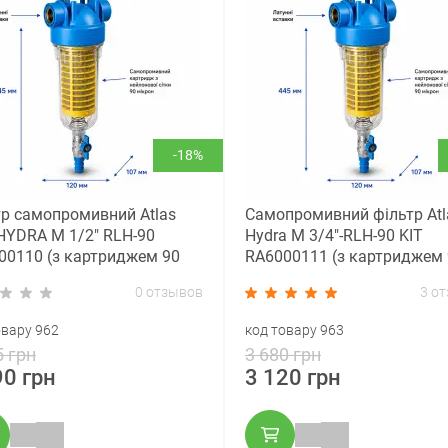
-18%
тр самопромивний Atlas
Самопромивний фільтр Atl
i HYDRA M 1/2" RLH-90
Hydra M 3/4"-RLH-90 KIT
00110 (з картриджем 90
RA6000111 (з картриджем
мкм)
0 отзывов
3 о
овару 962
код товару 963
5 грн
3 680 грн
90 грн
3 120 грн