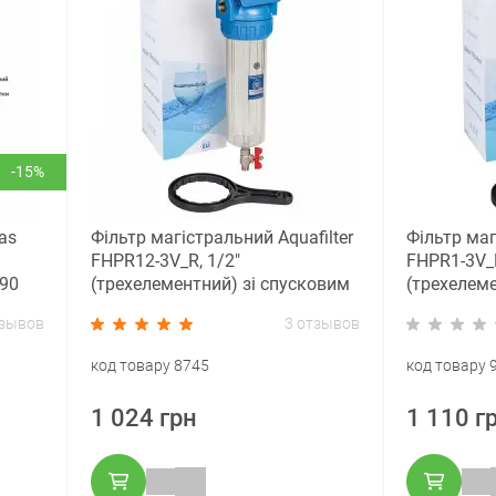
-15%
as
Фільтр магістральний Aquafilter
Фільтр маг
FHPR12-3V_R, 1/2"
FHPR1-3V_R
 90
(трехелементний) зі спусковим
(трехелеме
клапаном
клапаном
тзывов
3 отзывов
код товару 8745
код товару 
1 024 грн
1 110 г