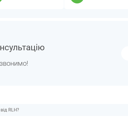
нсультацію
дзвонимо!
 від RLH?