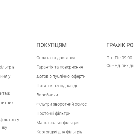
ПОКУПЦЯМ
ГРАФІК Р
Оплата та доставка
Пн - Пт: 09:00 
Сб - Нд: вихід
ільтрів
Гарантія та повернення
ння у
Договір публічної оферти
Питання та відповіді
онтаж
Виробники
 питних
Фільтри зворотний осмос
Проточні фільтри
фільтрів у
Магістральні фільтри
инку
Картриджі для фільтрів