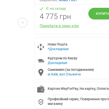
Є на складі
КУПИТ
4 775 грн
Придбати в один клік
Нова Пошта
*Докладніше
Кур'єром по Києву
Докладніше
Самовивіз (за погодженням)
м.Київ, вул.Ольжича
Картою-WayForPay, На картку, Оплата
Професійний сервіс, Повернення протяг
магазину