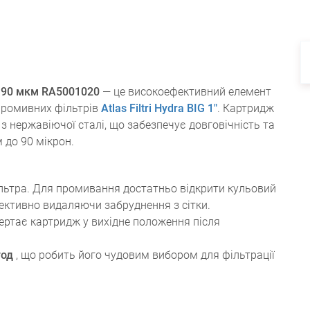
AH 90 мкм RA5001020
— це високоефективний елемент
опромивних фільтрів
Atlas Filtri Hydra BIG 1"
. Картридж
з нержавіючої сталі, що забезпечує довговічність та
 до 90 мікрон.
льтра. Для промивання достатньо відкрити кульовий
фективно видаляючи забруднення з сітки.
ртає картридж у вихідне положення після
год
, що робить його чудовим вибором для фільтрації