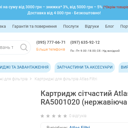
 на суму від 3000 грн – знижка* 3%, від 5000 грн – 5%
(*Окрім товарів
Доставка від 4 000 грн - Безкоштовно!
вка
Гарантія та повернення
Послуги
Відгуки
Блог
Пор
(095) 777-66-71
(097) 635-92-12
Більше телефонів
Пн - Пт: 9.00 -18.00; Сб - Нд: вихідний
ИДЖІ ТА ЗАВАНТАЖЕННЯ
ЗАПЧАСТИНИ ТА АКСЕСУАРИ
ВИ
і для фільтрів
Картриджі для фільтрів Atlas Filtri
Картридж сітчастий Atlas
RA5001020 (нержавіюча 
0 відгуків
Виробник:
Atlas Filtri