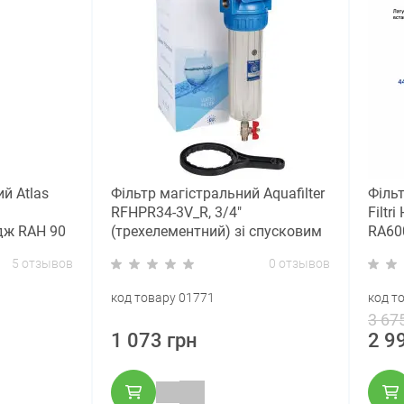
й Atlas
Фільтр магістральний Aquafilter
Філь
RFHPR34-3V_R, 3/4"
Filtr
дж RAH 90
(трехелементний) зі спусковим
RA60
BB20)
клапаном
мкм)
5 отзывов
0 отзывов
код товару 01771
код т
3 67
1 073 грн
2 9