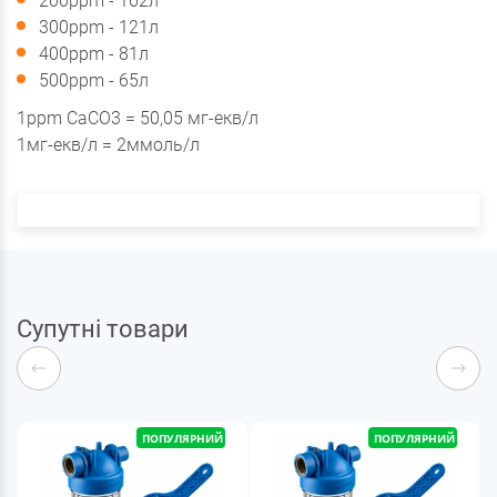
200ppm - 162л
300ppm - 121л
400ppm - 81л
500ppm - 65л
1ppm CaCO3 = 50,05 мг-екв/л
1мг-екв/л = 2ммоль/л
Супутні товари
ПОПУЛЯРНИЙ
ПОПУЛЯРНИЙ