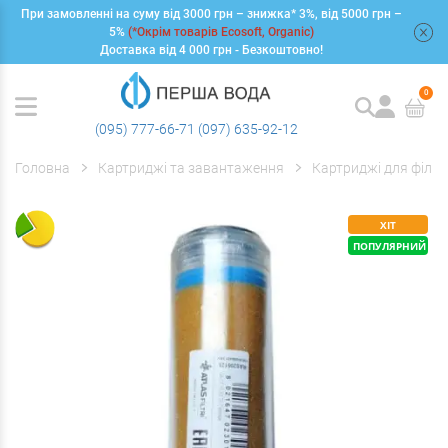
При замовленні на суму від 3000 грн – знижка* 3%, від 5000 грн –
+
5%
(*Окрім товарів Ecosoft, Organic)
Доставка від 4 000 грн - Безкоштовно!
0
(095) 777-66-71
(097) 635-92-12
Головна
Картриджі та завантаження
Картриджі для фільт
ХІТ
ПОПУЛЯРНИЙ