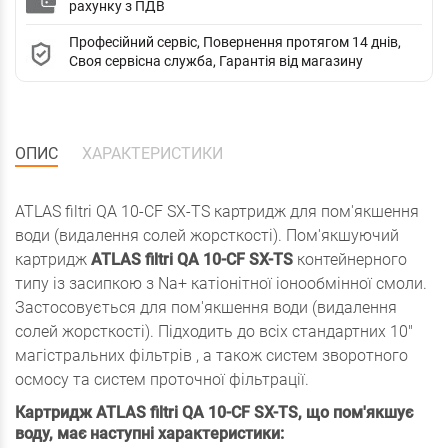
рахунку з ПДВ
Професійний сервіс, Повернення протягом 14 днів,
Своя сервісна служба, Гарантія від магазину
ОПИС
ХАРАКТЕРИСТИКИ
ATLAS filtri QA 10-CF SX-TS картридж для пом'якшення
води (видалення солей жорсткості). Пом'якшуючий
картридж
ATLAS filtri QA 10-CF SX-TS
контейнерного
типу із засипкою з Na+ катіонітної іонообмінної смоли.
Застосовується для пом'якшення води (видалення
солей жорсткості). Підходить до всіх стандартних 10"
магістральних фільтрів
, а також
систем зворотного
осмосу
та систем
проточної фільтрації
.
Картридж ATLAS filtri QA 10-CF SX-TS, що пом'якшує
воду, має наступні характеристики: