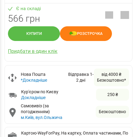
Є на складі
566 грн
КУПИТИ
РОЗСТРОЧКА
Придбати в один клік
Нова Пошта
Відправка 1-
від 4000 ₴
*Докладніше
2 дні
Безкоштовно*
Кур'єром по Києву
250 ₴
Докладніше
Самовивіз (за
погодженням)
Безкоштовно
м.Київ, вул.Ольжича
Картою-WayForPay, На картку, Оплата частинами, По