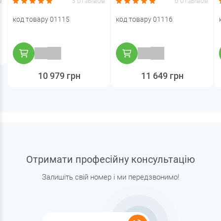
в
5 отзывов
6 отзывов
код товару 01115
код товару 01116
10 979 грн
11 649 грн
Отримати професійну консультацію
Залишіть свій номер і ми передзвонимо!