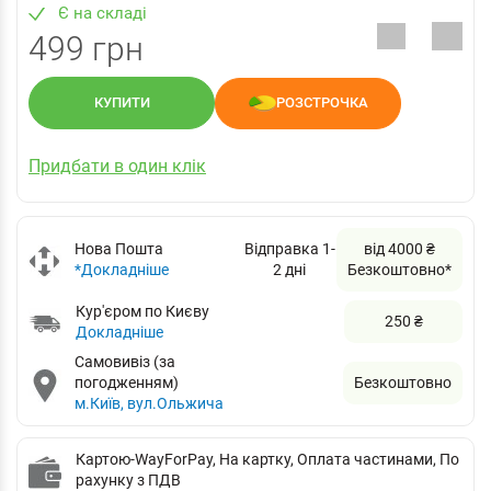
Є на складі
499 грн
КУПИТИ
РОЗСТРОЧКА
Придбати в один клік
Нова Пошта
Відправка 1-
від 4000 ₴
*Докладніше
2 дні
Безкоштовно*
Кур'єром по Києву
250 ₴
Докладніше
Самовивіз (за
погодженням)
Безкоштовно
м.Київ, вул.Ольжича
Картою-WayForPay, На картку, Оплата частинами, По
рахунку з ПДВ