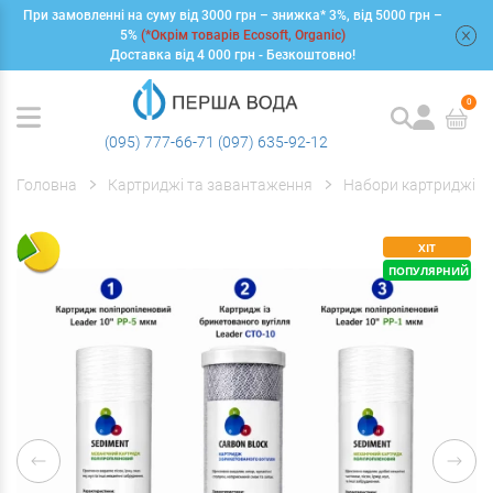
При замовленні на суму від 3000 грн – знижка* 3%, від 5000 грн –
+
5%
(*Окрім товарів Ecosoft, Organic)
Доставка від 4 000 грн - Безкоштовно!
0
(095) 777-66-71
(097) 635-92-12
Головна
Картриджі та завантаження
Набори картриджів
ХІТ
ПОПУЛЯРНИЙ