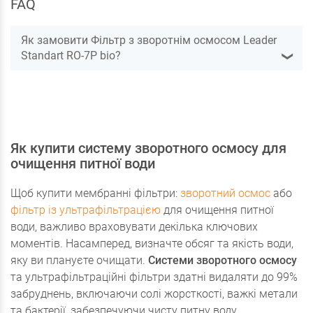
FAQ
Як замовити Фільтр з зворотнім осмосом Leader
Standart RO-7P bio?
❯
Як купити систему зворотного осмосу для
очищення питної води
Щоб купити мембранні фільтри:
зворотний осмос
або
фільтр із ультрафільтрацією
для очищення питної
води, важливо враховувати декілька ключових
моментів. Насамперед, визначте обсяг та якість води,
яку ви плануєте очищати.
Системи зворотного осмосу
та ультрафільтраційні фільтри здатні видаляти до 99%
забруднень, включаючи солі жорсткості, важкі метали
та бактерії, забезпечуючи чисту питну воду.