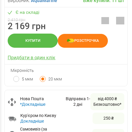
Виробник:
AquaMarine
Вже купили:
11
шт
Є на складі
2 410 грн
2 169 грн
КУПИТИ
РОЗСТРОЧКА
Придбати в один клік
Мікронність
5 мкм
20 мкм
Нова Пошта
Відправка 1-
від 4000 ₴
*Докладніше
2 дні
Безкоштовно*
Кур'єром по Києву
250 ₴
Докладніше
Самовивіз (за