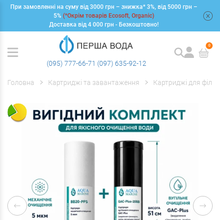
При замовленні на суму від 3000 грн – знижка* 3%, від 5000 грн –
+
5%
(*Окрім товарів Ecosoft, Organic)
Доставка від 4 000 грн - Безкоштовно!
0
(095) 777-66-71
(097) 635-92-12
Головна
Картриджі та завантаження
Картриджі для фільт