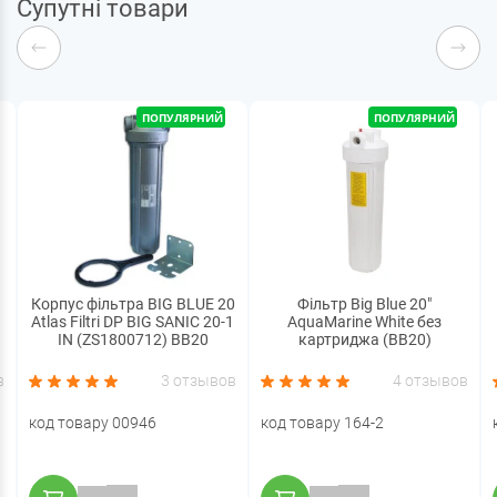
Супутні товари
ПОПУЛЯРНИЙ
ПОПУЛЯРНИЙ
Корпус фільтра BIG BLUE 20
Фільтр Big Blue 20"
Atlas Filtri DP BIG SANIC 20-1
AquaMarine White без
IN (ZS1800712) BB20
картриджа (BB20)
в
3 отзывов
4 отзывов
код товару 00946
код товару 164-2