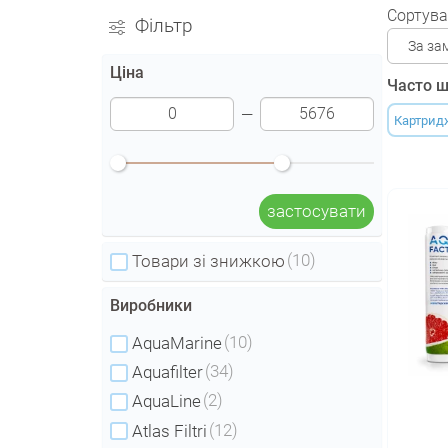
Сортува
Фільтр
За за
Ціна
Часто ш
Картриджі
застосувати
(10)
Товари зі знижкою
Виробники
(10)
AquaMarine
(34)
Aquafilter
(2)
AquaLine
(12)
Atlas Filtri