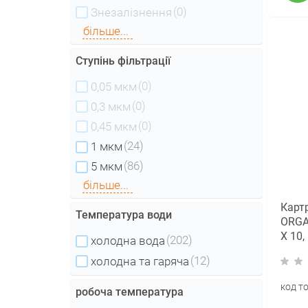
(0)
Знезалізнення
більше...
Ступінь фільтрації
(0)
0,05 мкм
(0)
0,3 мкм
(0)
0,45 мкм
(24)
1 мкм
(86)
5 мкм
більше...
Карт
Температура води
ORGA
Х 10,
(202)
холодна вода
(12)
холодна та гаряча
код т
робоча температура