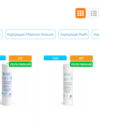
c
Картриджі Platinum Wasser
Картриджі Raifil
Картриджі для питн
ХІТ
ТОП
ХІТ
ПОПУЛЯРНИЙ
ПОПУЛЯРНИЙ