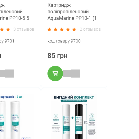
дж
Картридж
піленовий
поліпропіленовий
ine PP10-5 5
AquaMarine PP10-1 (1
мкм)
3 отзывов
2 отзывов
ру 9701
код товару 9700
н
85 грн