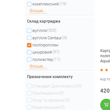
(19)
комплексний
більше...
Склад картриджа
(303)
вугілля
(6)
вугілля Centaur
поліпропілен
Карт
(97)
шнуровий
полі
(11)
полиэстер
Aqua
більше...
4,5x2
20)
Призначення комплекту
код т
(0)
Стандарт (для осмосу)
420
(0)
Пом'якшення
(0)
Хлор та органіка
(0)
Комплексний