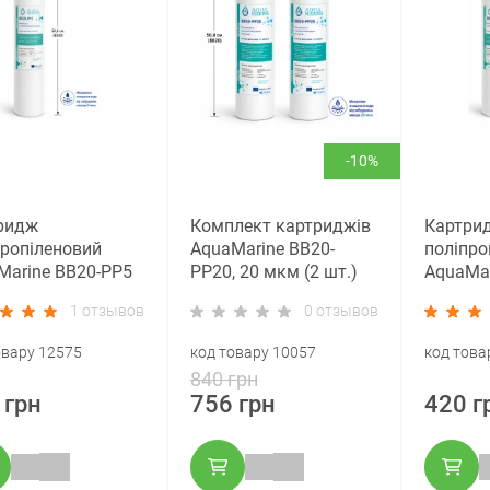
-10%
ридж
Комплект картриджів
Картри
пропіленовий
AquaMarine BB20-
поліпро
Marine BB20-PP5
PP20, 20 мкм (2 шт.)
AquaMar
0” 5 мкм (Big Blue
Big Blue 20
PP20, 4
1 отзывов
0 отзывов
(Big Blu
овару 12575
код товару 10057
код това
840 грн
 грн
756 грн
420 г