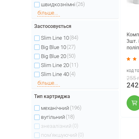
(26)
швидкознімні
більше...
Застосовується
Комп
(84)
Slim Line 10
3шт. 
(27)
Big Blue 10
полі
AquaM
(50)
Big Blue 20
мкм (
(11)
Slim Line 20
код т
(4)
Slim Line 40
255 
більше...
242
Тип картриджа
(196)
механічний
(18)
вугільний
(0)
знезалізний
(0)
пом'якшуючий