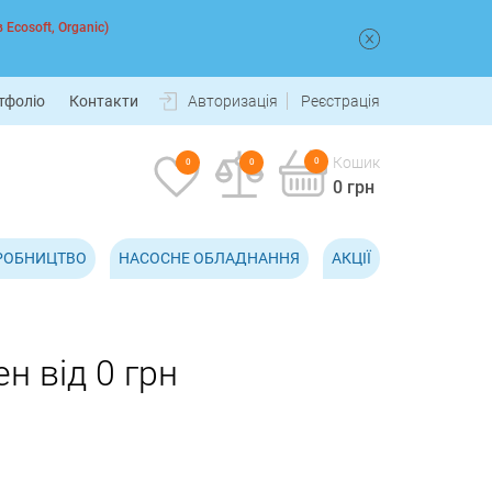
 Ecosoft, Organic)
тфоліо
Контакти
Авторизація
Реєстрація
Кошик
0
0
0
0 грн
РОБНИЦТВО
НАСОСНЕ ОБЛАДНАННЯ
АКЦІЇ
н від 0 грн