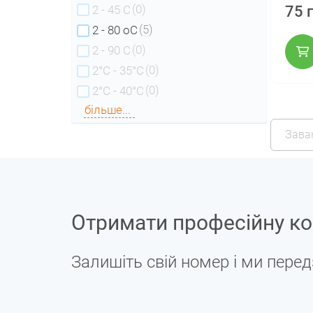
(0)
75 
2 - 45 С
(5)
2 - 80 оС
(0)
2 - 90 С
(0)
2°C - 35°C
(0)
2°C - 40°C
більше...
Зава
Отримати професійну ко
Залишіть свій номер і ми пере