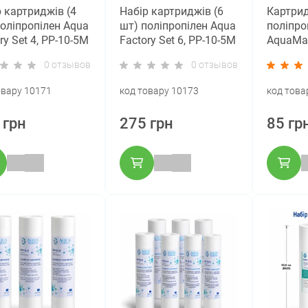
 картриджів (4
Набір картриджів (6
Картри
поліпропілен Aqua
шт) поліпропілен Aqua
поліпро
ry Set 4, PP-10-5M
Factory Set 6, PP-10-5M
AquaMar
мкм
0 отзывов
0 отзывов
овару 10171
код товару 10173
код това
 грн
275 грн
85 гр