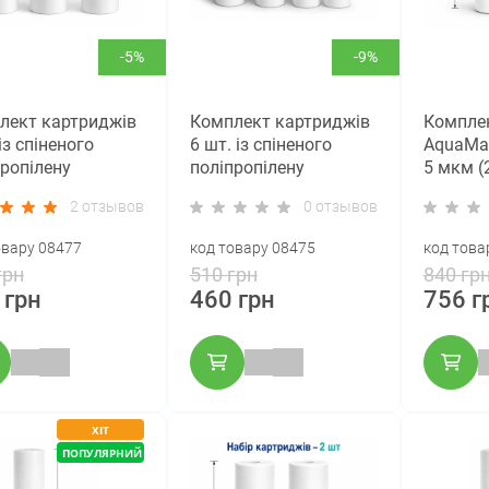
-5%
-9%
лект картриджів
Комплект картриджів
Компле
із спіненого
6 шт. із спіненого
AquaMar
пропілену
поліпропілену
5 мкм (2
arine PP10-5, 5
AquaMarine PP10-5, 5
20
2 отзывов
0 отзывов
Slim 10)
мкм (Slim 10)
овару 08477
код товару 08475
код това
грн
510 грн
840 гр
 грн
460 грн
756 г
ХІТ
ПОПУЛЯРНИЙ