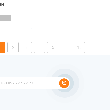
рн
1
2
3
4
5
15
...