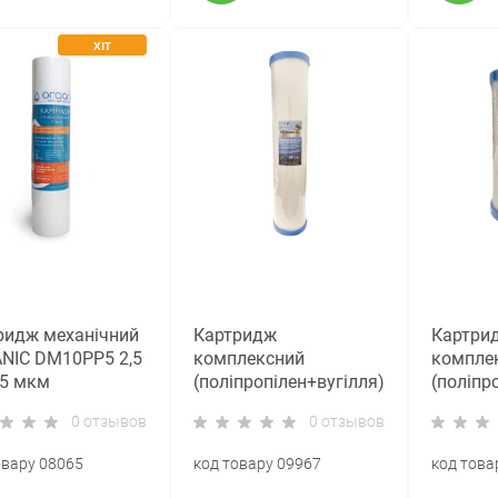
ХІТ
ридж механічний
Картридж
Картри
NIC DM10PP5 2,5
комплексний
компле
 5 мкм
(поліпропілен+вугілля)
(поліпр
Tiger Filtration PC-
Tiger Fil
0 отзывов
0 отзывов
20BB-2C
10BB-2
овару 08065
код товару 09967
код това