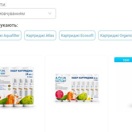
ти:
мовчуванням
укають:
 Aquafilter
Картриджі Atlas
Картриджі Ecosoft
Картриджі Organi
ТОП