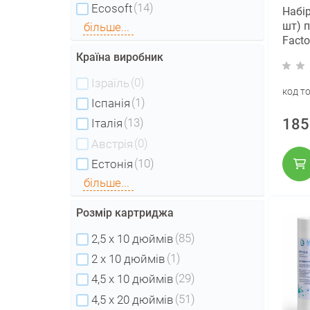
(14)
Ecosoft
Набір
шт) 
більше...
Facto
Країна виробник
(0)
Ізраїль
код т
(1)
Іспанія
185
(13)
Італія
(0)
Австрія
(10)
Естонія
більше...
Розмір картриджа
(85)
2,5 x 10 дюймів
(1)
2 х 10 дюймів
(29)
4,5 x 10 дюймів
(51)
4,5 x 20 дюймів