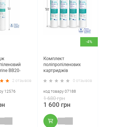
-4%
дж
Комплект
піленовий
поліпропіленових
ine BB20-
картриджів
,5x20” 20 мкм
AquaMarine BB20-
2 отзывов
0 отзывов
e 20)
PP20, 4,5x20” 20 мкм
(Big Blue 20) - 4 шт
ру 12576
код товару 07188
1 680 грн
рн
1 600 грн