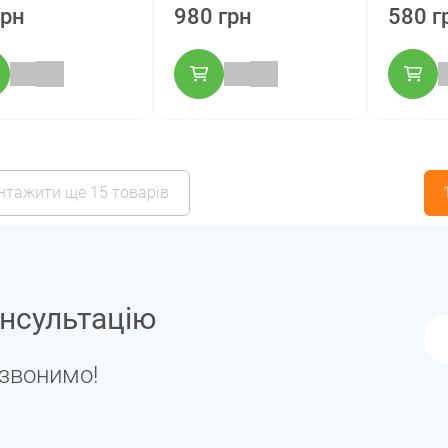
грн
980 грн
580 г
нтажити ще 15 товарів
нсультацію
дзвонимо!