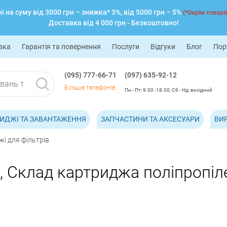
 на суму від 3000 грн – знижка* 3%, від 5000 грн – 5%
(*Окрім товарів
Доставка від 4 000 грн - Безкоштовно!
вка
Гарантія та повернення
Послуги
Відгуки
Блог
Пор
(095) 777-66-71
(097) 635-92-12
Більше телефонів
Пн - Пт: 9.00 -18.00; Сб - Нд: вихідний
ИДЖІ ТА ЗАВАНТАЖЕННЯ
ЗАПЧАСТИНИ ТА АКСЕСУАРИ
ВИ
і для фільтрів
, Склад картриджа поліпропіле