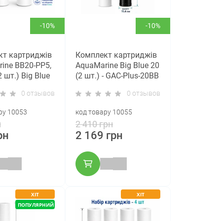
-10%
-10%
кт картриджів
Комплект картриджів
ine BB20-PP5,
AquaMarine Big Blue 20
 шт.) Big Blue
(2 шт.) - GAC-Plus-20BB
+ BB20-PP5
0 отзывов
0 отзывов
ру 10053
код товару 10055
н
2 410 грн
рн
2 169 грн
ХІТ
ХІТ
ПОПУЛЯРНИЙ