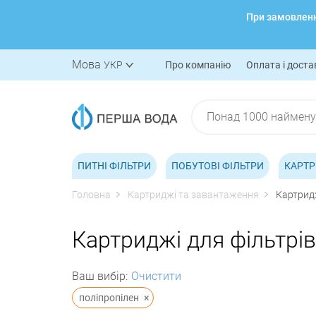
При замовленні
Мова
УКР
Про компанію
Оплата і доста
ПИТНІ ФІЛЬТРИ
ПОБУТОВІ ФІЛЬТРИ
КАРТР
Головна
Картриджі та завантаження
Картридж
Картриджі для фільтрів
Ваш вибір:
Очистити
поліпропілен
×