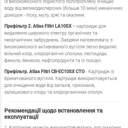
із високоякісного пористого поліпропілену очищає
воду від великодисперсних (більше 10 мкм) механічних
домішок - піску, мулу, іржі та окалини.
Префільтр 2.
Atlas Filtri LA10SX
– картридж для
видалення широкого спектру органічних та
неорганічних забруднень. Завдяки наповнювачу з
високоякісного активованого вугілля легко видаляє
вільний хлор, хлорорганічні сполуки, пестициди,
феноли, бензоли, нафтопродукти та їх похідні.
Префільтр.
Atlas Filtri CB-EC10SX CTO
- Картридж із
брикетованого вугілля. Картридж використовується
для очищення води від запахів, присмаків,
залишкового хлору та хлорорганічних сполук.
Рекомендації щодо встановлення та
експлуатації
1. Картриджі можуть використовуватись для сумісних