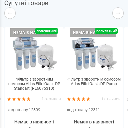
Супутні товари
ПОПУЛЯРНИЙ
ПОПУЛЯРНИЙ
НЕМА В НАЯВНОСТІ
НЕМА В НАЯВНОСТІ
Фільтр з зворотним
Фільтр з зворотнім осмосом
осмосом Atlas Filtri Oasis DP
Atlas Filtri Oasis DP Pump
Standart (RE6075310)
в
1 отзывов
1 отзывов
код товару 12309
код товару 12311
Немає в наявності
Немає в наявності