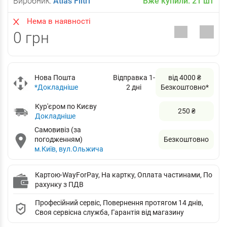
Виробник:
Atlas Filtri
Вже купили:
21
шт
Нема в наявності
0 грн
Нова Пошта
Відправка 1-
від 4000 ₴
*Докладніше
2 дні
Безкоштовно*
Кур'єром по Києву
250 ₴
Докладніше
Самовивіз (за
погодженням)
Безкоштовно
м.Київ, вул.Ольжича
Картою-WayForPay, На картку, Оплата частинами, По
рахунку з ПДВ
Професійний сервіс, Повернення протягом 14 днів,
Своя сервісна служба, Гарантія від магазину