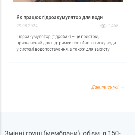
Як працює гідроакумулятор для води
29.08.2024
1465
Гідроакумулятор (гідробак) – це пристрій,
призначений для підтримки постійного тиску води
у системі водопостачання, а також для захисту
насосів від частого увімкнення та вимкнення.
Гідроакумулятор складається з металевого або
пластикового корпусу, всередині якого
знаходиться мембрана або діафрагма, що розділяє
водяну та повітряну камери.
Дивитись усі
Змінні груші (мембрани), об'єм, л 150-