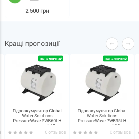
2 500 грн
Кращі пропозиції
ПОПУЛЯРНИЙ
ПОПУЛЯРНИЙ
Гідроакумулятор Global
Гідроакумулятор Global
Water Solutions
Water Solutions
PressureWave PWB60LH
PressureWave PWB35LH
горизонтальний 60 л
горизонтальний 35 л
в
0 отзывов
0 отзывов