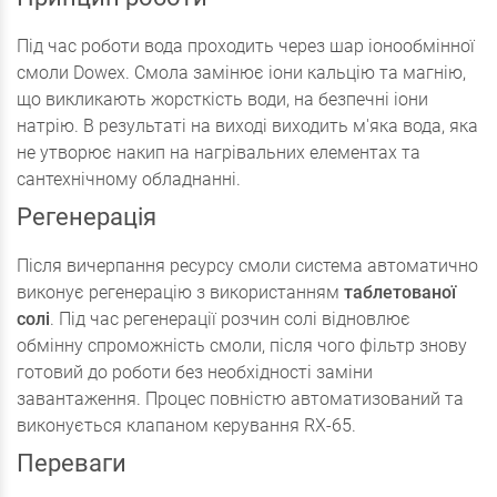
Під час роботи вода проходить через шар іонообмінної
смоли Dowex. Смола замінює іони кальцію та магнію,
що викликають жорсткість води, на безпечні іони
натрію. В результаті на виході виходить м'яка вода, яка
не утворює накип на нагрівальних елементах та
сантехнічному обладнанні.
Регенерація
Після вичерпання ресурсу смоли система автоматично
виконує регенерацію з використанням
таблетованої
солі
. Під час регенерації розчин солі відновлює
обмінну спроможність смоли, після чого фільтр знову
готовий до роботи без необхідності заміни
завантаження. Процес повністю автоматизований та
виконується клапаном керування RX-65.
Переваги