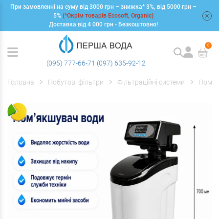
При замовленні на суму від 3000 грн – знижка* 3%, від 5000 грн –
+
5%
(*Окрім товарів Ecosoft, Organic)
Доставка від 4 000 грн - Безкоштовно!
0
(095) 777-66-71
(097) 635-92-12
Головна
Побутові фільтри
Фільтраційні системи
Пом'я