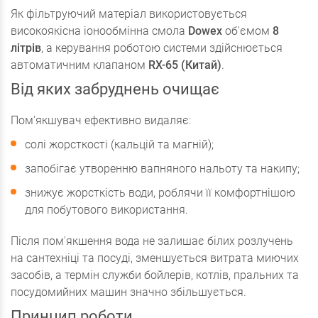
Як фільтруючий матеріал використовується
високоякісна іонообмінна смола
Dowex
об'ємом
8
літрів
, а керування роботою системи здійснюється
автоматичним клапаном
RX-65 (Китай)
.
Від яких забруднень очищає
Пом'якшувач ефективно видаляє:
солі жорсткості (кальцій та магній);
запобігає утворенню вапняного нальоту та накипу;
знижує жорсткість води, роблячи її комфортнішою
для побутового використання.
Після пом'якшення вода не залишає білих розлучень
на сантехніці та посуді, зменшується витрата миючих
засобів, а термін служби бойлерів, котлів, пральних та
посудомийних машин значно збільшується.
Принцип роботи