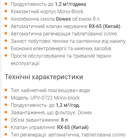
Продуктивність до
1,2 м³/година
.
Компактний корпус Mono-Block.
Іонообмінна смола
Dowex
об'ємом 8 л.
Автоматичний клапан керування
RX-65 (Китай)
.
Автоматична регенерація таблетованої сіллю.
Захист побутової техніки та сантехніки від накипу.
Економія електроенергії та миючих засобів.
Просте обслуговування та тривалий термін
експлуатації.
Технічні характеристики
Тип: кабінетний пом'якшувач води
Модель: UPV-0722 Mono-block
Продуктивність: до
1,2 м³/год.
Завантаження, що фільтрує: Dowex
Об'єм завантаження:
8 л
Клапан управління:
RX-65 (Китай)
Тип регенерації: автоматична, таблетована сіллю