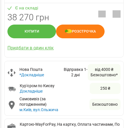
Є на складі
38 270 грн
КУПИТИ
РОЗСТРОЧКА
Придбати в один клік
Нова Пошта
Відправка 1-
від 4000 ₴
*Докладніше
2 дні
Безкоштовно*
Кур'єром по Києву
250 ₴
Докладніше
Самовивіз (за
погодженням)
Безкоштовно
м.Київ, вул.Ольжича
Картою-WayForPay, На картку, Оплата частинами, По