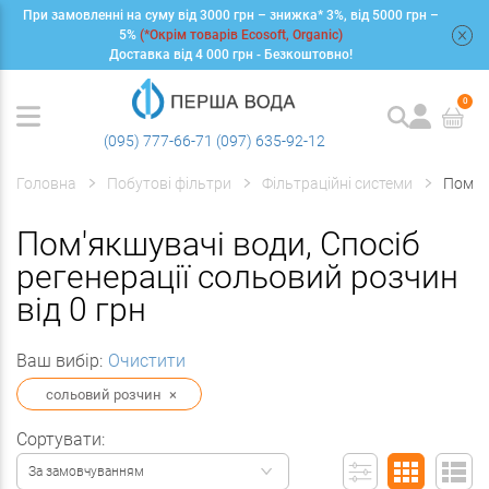
При замовленні на суму від 3000 грн – знижка* 3%, від 5000 грн –
+
5%
(*Окрім товарів Ecosoft, Organic)
Доставка від 4 000 грн - Безкоштовно!
0
(095) 777-66-71
(097) 635-92-12
Головна
Побутові фільтри
Фільтраційні системи
Пом'я
Пом'якшувачі води, Спосіб
регенерації сольовий розчин
від 0 грн
Ваш вибір:
Очистити
сольовий розчин
×
Сортувати:
За замовчуванням