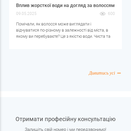
Вплив жорсткої води на догляд за волоссям
09.05.2025
600
Помічали, як волосся може виглядати і
відчуватися по-різному в залежності від міста, в
якому ви перебуваєте? Це з якістю води. Чиста та
збалансована вода важлива не тільки для
здоров'я організму, але й для краси волосся. У цій
статті розберемося, як жорсткість води впливає на
стан локонів, які проблеми вона може викликати і
як підібрати правильний догляд.
Дивитись усі
Отримати професійну консультацію
Залишіть свій номер і ми передзвонимо!