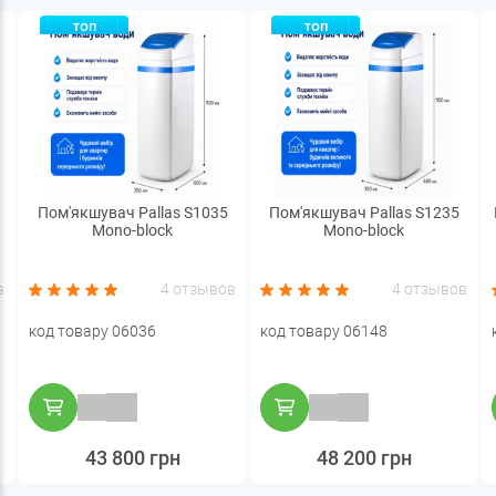
ТОП
ТОП
Пом'якшувач Pallas S1035
Пом'якшувач Pallas S1235
Mono-block
Mono-block
в
4 отзывов
4 отзывов
код товару 06036
код товару 06148
43 800 грн
48 200 грн