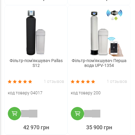
Фільтр-пом'якшувач Pallas
Фільтр-пом'якшувач Перша
S12
вода UPV-1354
1 отзывов
1 отзывов
код товару 04017
код товару 200
42 970 грн
35 900 грн