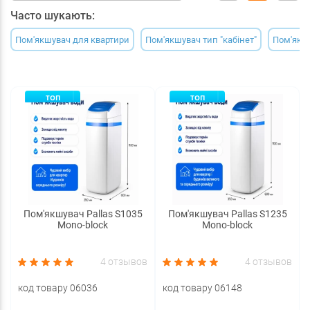
Часто шукають:
Пом'якшувач для квартири
Пом'якшувач тип "кабінет"
Пом'якшу
ТОП
ТОП
Пом'якшувач Pallas S1035
Пом'якшувач Pallas S1235
Mono-block
Mono-block
4 отзывов
4 отзывов
код товару 06036
код товару 06148