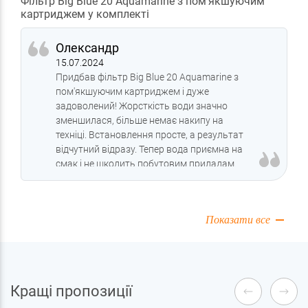
Фільтр Big Blue 20 Aquamarine з пом'якшуючим
картриджем у комплекті
Олександр
15.07.2024
Придбав фільтр Big Blue 20 Aquamarine з
пом'якшуючим картриджем і дуже
задоволений! Жорсткість води значно
зменшилася, більше немає накипу на
техніці. Встановлення просте, а результат
відчутний відразу. Тепер вода приємна на
смак і не шкодить побутовим приладам.
Показати все
Кращі пропозиції