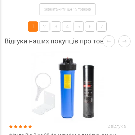
Завантажити ще 15 товарів
1
2
3
4
5
6
7
Відгуки наших покупців про товари
2 відгуків