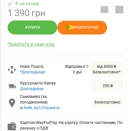
Є на складі
1 390 грн
КУПИТИ
РОЗСТРОЧКА
Придбати в один клік
Нова Пошта
Відправка 1-
від 4000 ₴
*Докладніше
2 дні
Безкоштовно*
Кур'єром по Києву
250 ₴
Докладніше
Самовивіз (за
погодженням)
Безкоштовно
м.Київ, вул.Ольжича
Картою-WayForPay, На картку, Оплата частинами, По
рахунку з ПДВ