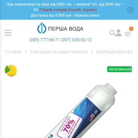
При замовленні на суму від 3000 грн – знижка* 3%, від 5000 грн –
+
5%
(*Окрім товарів Ecosoft, Organic)
Доставка від 4 000 грн - Безкоштовно!
0
(095) 777-66-71
(097) 635-92-12
Головна
Картриджі та завантаження
Картриджі для фільт
ПОПУЛЯРНИЙ