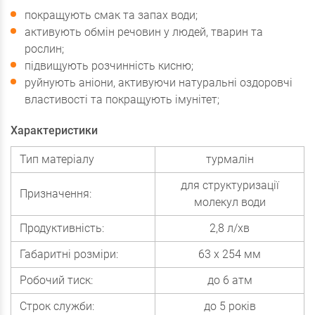
покращують смак та запах води;
активують обмін речовин у людей, тварин та
рослин;
підвищують розчинність кисню;
руйнують аніони, активуючи натуральні оздоровчі
властивості та покращують імунітет;
Характеристики
Тип матеріалу
турмалін
для структуризації
Призначення:
молекул води
Продуктивність:
2,8 л/хв
Габаритні розміри:
63 х 254 мм
Робочий тиск:
до 6 атм
Строк служби:
до 5 років