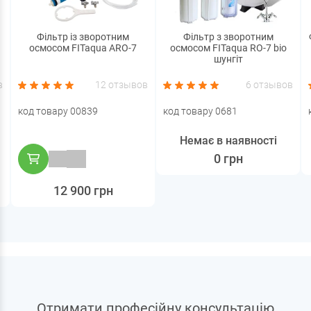
Фільтр із зворотним
Фільтр з зворотним
осмосом FITaqua ARO-7
осмосом FITaqua RO-7 bio
шунгіт
в
12 отзывов
6 отзывов
код товару 00839
код товару 0681
Немає в наявності
0 грн
12 900 грн
Отримати професійну консультацію