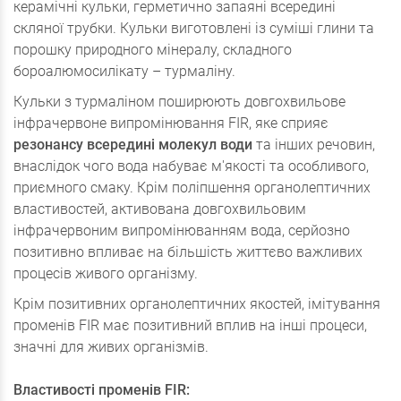
керамічні кульки, герметично запаяні всередині
скляної трубки. Кульки виготовлені із суміші глини та
порошку природного мінералу, складного
бороалюмосилікату – турмаліну.
Кульки з турмаліном поширюють довгохвильове
інфрачервоне випромінювання FIR, яке сприяє
резонансу всередині молекул води
та інших речовин,
внаслідок чого вода набуває м'якості та особливого,
приємного смаку. Крім поліпшення органолептичних
властивостей, активована довгохвильовим
інфрачервоним випромінюванням вода, серйозно
позитивно впливає на більшість життєво важливих
процесів живого організму.
Крім позитивних органолептичних якостей, імітування
променів FIR має позитивний вплив на інші процеси,
значні для живих організмів.
Властивості променів FIR: