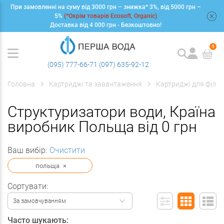
При замовленні на суму від 3000 грн – знижка* 3%, від 5000 грн –
+
5%
(*Окрім товарів Ecosoft, Organic)
Доставка від 4 000 грн - Безкоштовно!
0
(095) 777-66-71
(097) 635-92-12
Головна
Картриджі та завантаження
Картриджі для фільт
Структуризатори води, Країна
виробник Польща від 0 грн
Ваш вибір:
Очистити
польща
×
Сортувати:
За замовчуванням
Часто шукають: