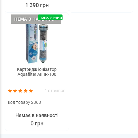
1 390 грн
ПОПУЛЯРНИЙ
НЕМА В НАЯВНОСТІ
Картридж іонізатор
Aquafilter AIFIR-100
1 отзывов
код товару 2368
Немає в наявності
0 грн