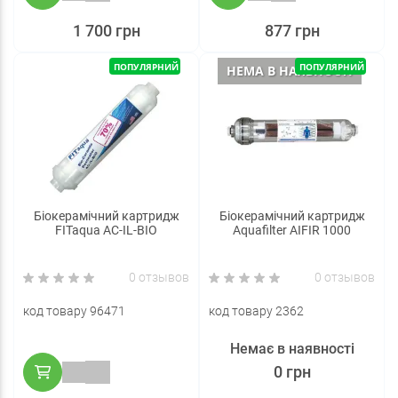
1 700 грн
877 грн
ПОПУЛЯРНИЙ
ПОПУЛЯРНИЙ
НЕМА В НАЯВНОСТІ
Біокерамічний картридж
Біокерамічний картридж
FITaqua AC-IL-BIO
Aquafilter AIFIR 1000
0 отзывов
0 отзывов
код товару 96471
код товару 2362
Немає в наявності
0 грн