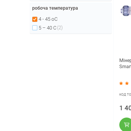
робоча температура
4 - 45 оС
(2)
5 – 40 С
Мінер
Smart
код т
1 4