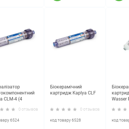
ралізатор
Біокерамічний
Біокера
токомпонентний
картридж Kaplya CLF
картрид
a CLM-4 (4
Wasser 
рали)
0 отзывов
0 отзывов
овару 6524
код товару 6528
код това