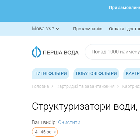
При замовленні
Мова
УКР
Про компанію
Оплата і доста
ПИТНІ ФІЛЬТРИ
ПОБУТОВІ ФІЛЬТРИ
КАРТР
Головна
Картриджі та завантаження
Картридж
Структуризатори води, 
Ваш вибір:
Очистити
4 - 45 ос
×