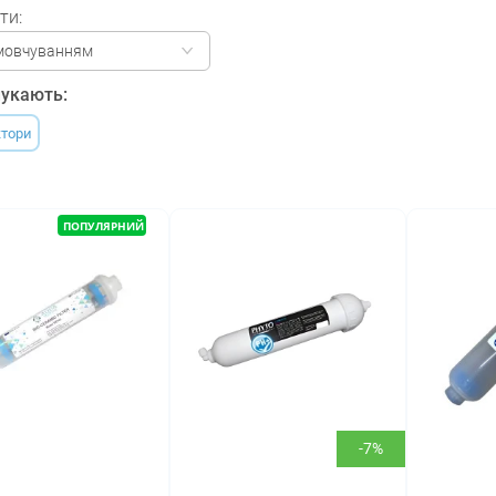
ти:
мовчуванням
укають:
ктори
ПОПУЛЯРНИЙ
-7%