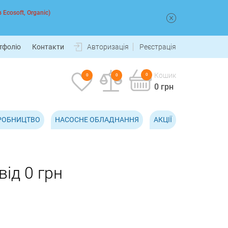
 Ecosoft, Organic)
тфоліо
Контакти
Авторизація
Реєстрація
Кошик
0
0
0
0 грн
РОБНИЦТВО
НАСОСНЕ ОБЛАДНАННЯ
АКЦІЇ
від 0 грн