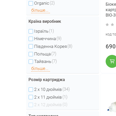
(2)
Organic
Біок
карт
більше...
BIO-3
Країна виробник
(1)
Ізраїль
код т
(9)
Німеччина
690
(8)
Південна Корея
(7)
Польща
(7)
Тайвань
більше...
Розмір картриджа
(34)
2 х 10 дюймів
(1)
2 х 11 дюймів
(0)
2 х 12 дюймів