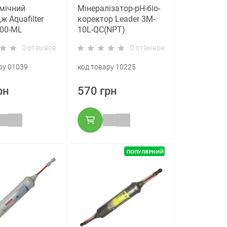
мічний
Мінералізатор-pH-біо-
ж Aquafilter
коректор Leader 3M-
000-ML
10L-QC(NPT)
0 отзывов
0 отзывов
ру 01039
код товару 10225
рн
570 грн
ПОПУЛЯРНИЙ