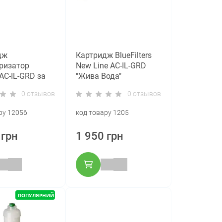
дж
Картридж BlueFilters
ризатор
New Line AC-IL-GRD
 AC-IL-GRD за
"Жива Вода"
ою Грандера
0 отзывов
0 отзывов
ру 12056
код товару 1205
 грн
1 950 грн
ПОПУЛЯРНИЙ