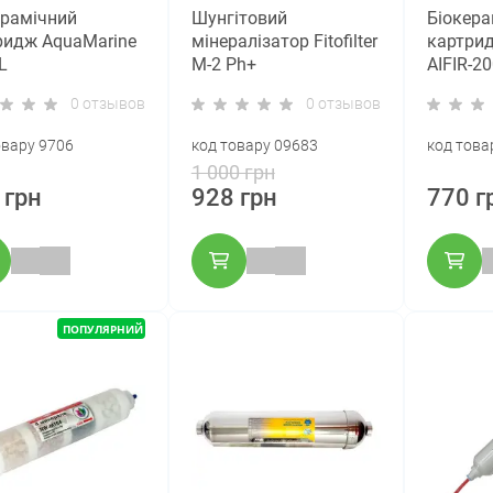
ерамічний
Шунгітовий
Біокера
ридж AquaMarine
мінералізатор Fitofilter
картрид
L
M-2 Рh+
AIFIR-2
0 отзывов
0 отзывов
овару 9706
код товару 09683
код това
1 000 грн
 грн
928 грн
770 г
ПОПУЛЯРНИЙ