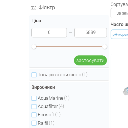
Сортува
Фільтр
За за
Ціна
Часто ш
pH-коре
застосувати
(1)
Товари зі знижкою
Виробники
(1)
AquaMarine
(4)
Aquafilter
(1)
Ecosoft
(1)
Raifil