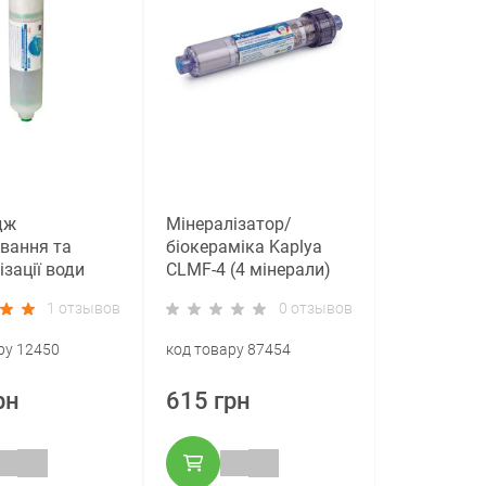
дж
Мінералізатор/
вання та
біокераміка Kaplya
ізації води
CLMF-4 (4 мінерали)
er AIFIR 200
1 отзывов
0 отзывов
ру 12450
код товару 87454
рн
615 грн