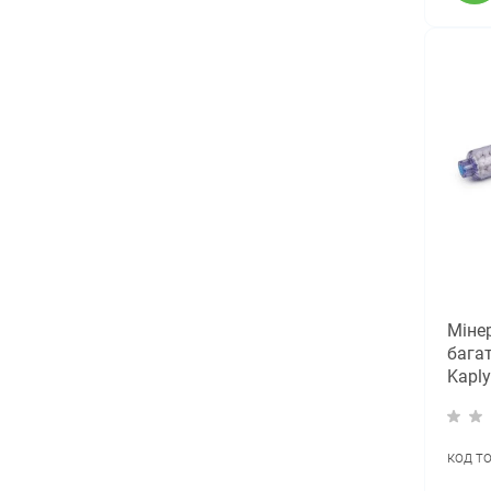
Міне
бага
Kaply
міне
код т