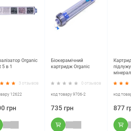
алізатор Organic
Біокерамічний
Картри
 5 в 1
картридж Organic
підлужу
мінерал
Aquafilt
3 отзывов
0 отзывов
овару 12622
код товару 9706-2
код това
00 грн
735 грн
877 г