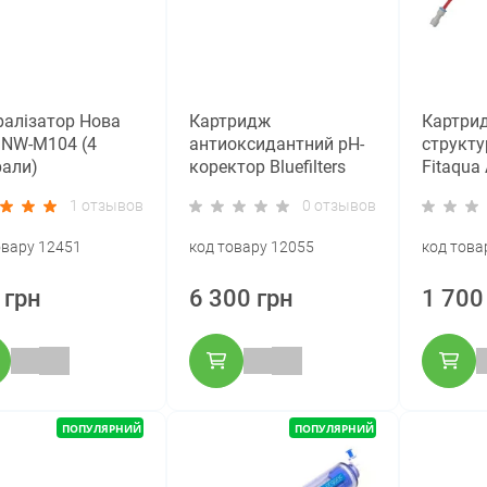
ралізатор Нова
Картридж
Картри
 NW-M104 (4
антиоксидантний pH-
структу
рали)
коректор Bluefilters
Fitaqua
REDOX AC-IL-R
систем
1 отзывов
0 отзывов
овару 12451
код товару 12055
код това
 грн
6 300 грн
1 700
ПОПУЛЯРНИЙ
ПОПУЛЯРНИЙ