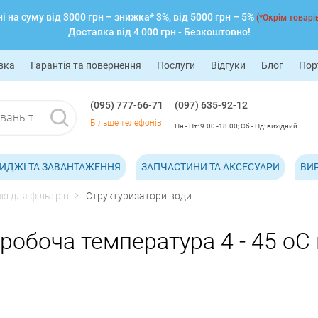
 на суму від 3000 грн – знижка* 3%, від 5000 грн – 5%
(*Окрім товарів
Доставка від 4 000 грн - Безкоштовно!
вка
Гарантія та повернення
Послуги
Відгуки
Блог
Пор
(095) 777-66-71
(097) 635-92-12
Більше телефонів
Пн - Пт: 9.00 -18.00; Сб - Нд: вихідний
ИДЖІ ТА ЗАВАНТАЖЕННЯ
ЗАПЧАСТИНИ ТА АКСЕСУАРИ
ВИ
і для фільтрів
Структуризатори води
робоча температура 4 - 45 оС 