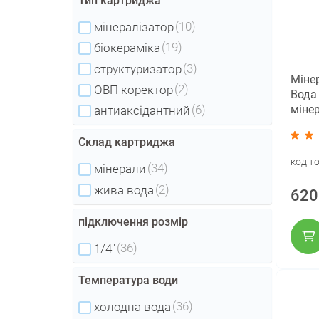
Тип картриджа
(10)
мінералізатор
(19)
біокераміка
(3)
структуризатор
Міне
(2)
ОВП коректор
Вода
міне
(6)
антиаксідантний
Склад картриджа
код т
(34)
мінерали
(2)
жива вода
620
підключення розмір
(36)
1/4"
Температура води
(36)
холодна вода