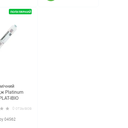
ПОПУЛЯРНИЙ
мічний
ж Platinum
PLAT-IВIO
0 отзывов
ру 04562