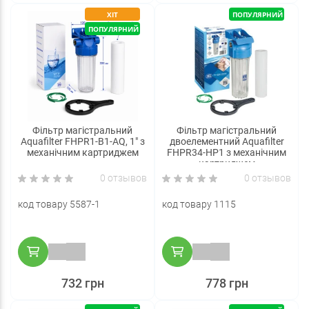
ХІТ
ПОПУЛЯРНИЙ
ПОПУЛЯРНИЙ
Фільтр магістральний
Фільтр магістральний
Aquafilter FHPR1-B1-AQ, 1" з
двоелементний Aquafilter
механічним картриджем
FHPR34-HP1 з механічним
картриджем
0 отзывов
0 отзывов
код товару 5587-1
код товару 1115
732 грн
778 грн