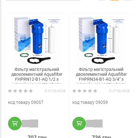
Фільтр магістральний
Фільтр магістральний
двоелементний Aquafilter
двоелементний Aquafilter
FHPRN12-B1-AQ 1/2 з
FHPRN34-B1-AQ 3/4" з
механічним картриджем
механічним картриджем
0 отзывов
0 отзывов
код товару 09057
код товару 09059
707 грн
736 грн