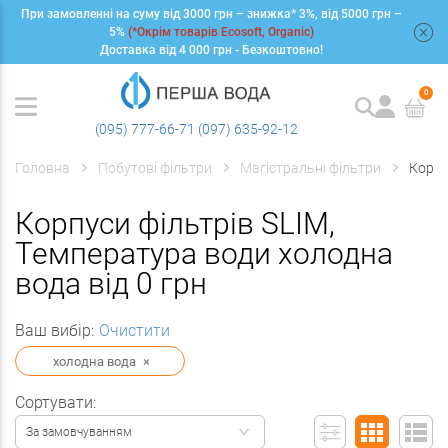
При замовленні на суму від 3000 грн – знижка* 3%, від 5000 грн –
+
5%
(*Окрім товарів Ecosoft, Organic)
Доставка від 4 000 грн - Безкоштовно!
0
(095) 777-66-71
(097) 635-92-12
Головна
Побутові фільтри
Магістральні фільтри
Корпу
Корпуси фільтрів SLIM,
Температура води холодна
вода від 0 грн
Ваш вибір:
Очистити
холодна вода
×
Сортувати:
За замовчуванням