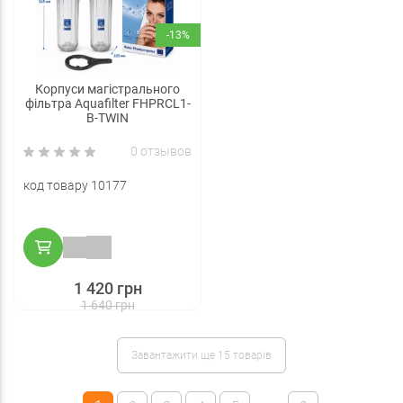
-13%
Корпуси магістрального
фільтра Aquafilter FHPRCL1-
B-TWIN
0 отзывов
код товару 10177
1 420 грн
1 640 грн
Завантажити ще 15 товарів