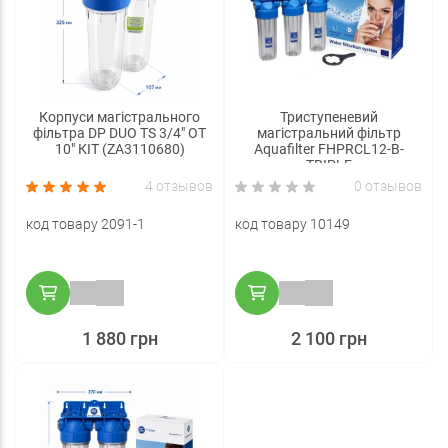
Корпуси магістрального
Триступеневий
фільтра DP DUO TS 3/4" OT
магістральний фільтр
10" КІТ (ZA3110680)
Aquafilter FHPRCL12-B-
TRIPLE
4 отзывов
0 отзывов
код товару 2091-1
код товару 10149
1 880 грн
2 100 грн