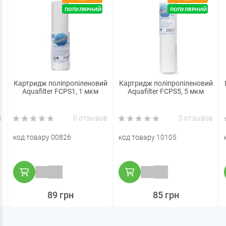
ПОПУЛЯРНИЙ
ПОПУЛЯРНИЙ
Картридж поліпропіленовий
Картридж поліпропіленовий
Aquafilter FCPS1, 1 мкм
Aquafilter FCPS5, 5 мкм
в
0 отзывов
0 отзывов
код товару 00826
код товару 10105
89 грн
85 грн