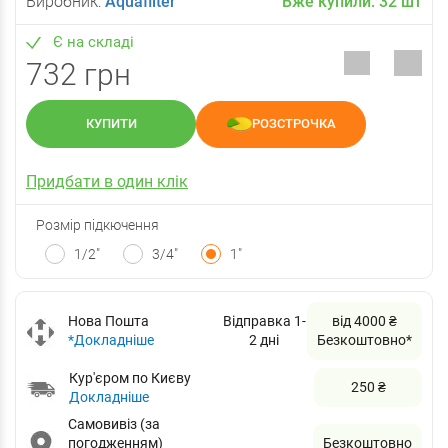
Виробник:
Aquafilter
Вже купили:
32
шт
Є на складі
732 грн
КУПИТИ
РОЗСТРОЧКА
Придбати в один клік
Розмір підкючення
1/2"
3/4"
1"
Нова Пошта
Відправка 1-
від 4000 ₴
*Докладніше
2 дні
Безкоштовно*
Кур'єром по Києву
250 ₴
Докладніше
Самовивіз (за
погодженням)
Безкоштовно