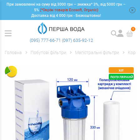
При замовленні на суму від 3000 грн – знижка* 3%, від 5000 грн –
+
5%
(*Окрім товарів Ecosoft, Organic)
Доставка від 4 000 грн - Безкоштовно!
0
(095) 777-66-71
(097) 635-92-12
Головна
Побутові фільтри
Магістральні фільтри
Корпу
ХІТ
ПОПУЛЯРНИЙ