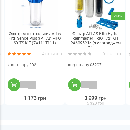
-24%
Фільтр магістральний Atlas
Фільтр ATLAS Filtri Hydra
Filtri Senior Plus 3P 1/2" MFO
Rainmaster TRIO 1/2" KIT
SX TS KIT (ZA111T111)
RA6095214 (з картриджем
90 мкм)
в
4 отзывов
0 отзывов
код товару 208
код товару 08207
1 173 грн
3 999 грн
5 320 грн