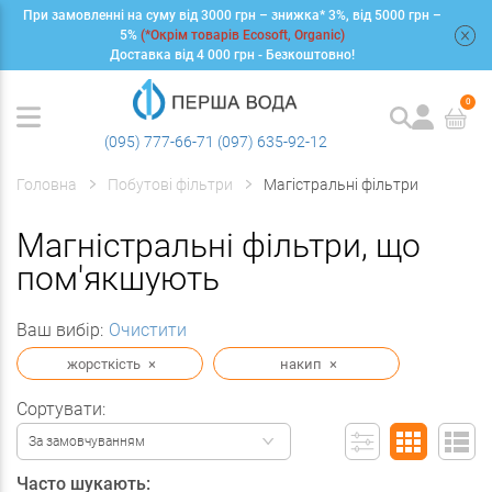
При замовленні на суму від 3000 грн – знижка* 3%, від 5000 грн –
+
5%
(*Окрім товарів Ecosoft, Organic)
Доставка від 4 000 грн - Безкоштовно!
0
(095) 777-66-71
(097) 635-92-12
Головна
Побутові фільтри
Магістральні фільтри
Магністральні фільтри, що
пом'якшують
Ваш вибір:
Очистити
жорсткість
×
накип
×
Сортувати:
За замовчуванням
Часто шукають: