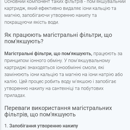
Основний компонент таких фільтрів - пом'якшувальний
картридж, який ефективно видаляє іони кальцію та
магнію, запобігаючи утворенню накипу та
покращуючи якість води.
Як працюють магістральні фільтри, що
пом'якшують?
Магістральні фільтри, що пом'якшують,
працюють за
принципом іонного обміну. У пом'якшувальному
картриджі знаходяться іонообмінні смоли, які
замінюють іони кальцію та магнію на іони натрію або
калію. Цей процес робить воду м'якшою і запобігає
утворенню накипу на сантехніці та побутових
приладах.
Переваги використання магістральних
фільтрів, що пом'якшують
1.
Запобігання утворенню накипу