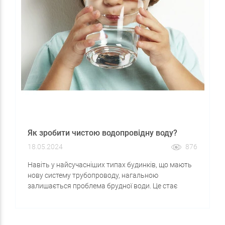
Як зробити чистою водопровідну воду?
18.05.2024
876
Навіть у найсучасніших типах будинків, що мають
нову систему трубопроводу, нагальною
залишається проблема брудної води. Це стає
можливим через те, що основним водопровідним
магістралям вже десятки років, а вироблені вони з
металу або чавуну, на стінках яких поступово