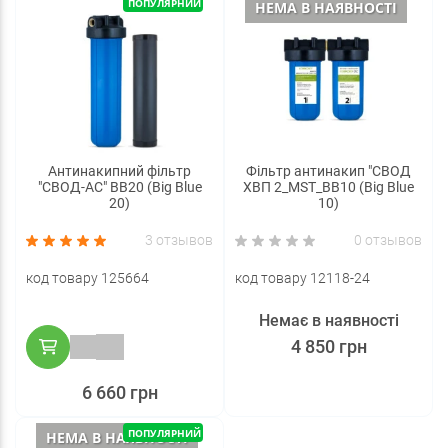
ПОПУЛЯРНИЙ
НЕМА В НАЯВНОСТІ
Антинакипний фільтр
Фільтр антинакип "СВОД
"СВОД-АС" ВВ20 (Big Blue
ХВП 2_MST_BB10 (Big Blue
20)
10)
3 отзывов
0 отзывов
код товару 125664
код товару 12118-24
Немає в наявності
4 850 грн
6 660 грн
ПОПУЛЯРНИЙ
НЕМА В НАЯВНОСТІ