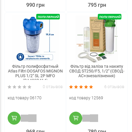
990 грн
795 грн
ПОПУЛЯРНИЙ
ПОПУЛЯРНИЙ
Фільтр полифосфатный
Фільтр від заліза та накипу
Atlas Filtri DOSAFOS MIGNON
СВОД ST250/F5, 1/2" (СВОД-
PLUS 1/2" SL 2P MFO
АС+знезалізнення)
(RA403P414)
0 отзывов
6 отзывов
код товару 06170
код товару 12569
968 грн
780 грн