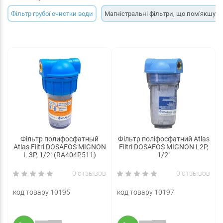
Фільтр грубої очистки води
Магністральні фільтри, що пом'якшую
Фільтр полифосфатный
Фільтр поліфосфатний Atlas
Atlas Filtri DOSAFOS MIGNON
Filtri DOSAFOS MIGNON L2P,
L 3P, 1/2" (RA404P511)
1/2"
0 отзывов
0 отзывов
код товару 10195
код товару 10197