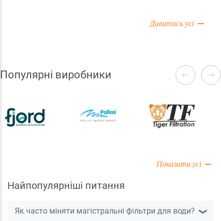
утворюється наліт бруду, викликаючи зростання
шкідливих мікроорганізмів. Враховувати слід і
Дивитись усі
застарілі методи очищення води, із застосуванням
технологій, що втратили актуальність.
Популярні виробники
Показати усі
Найпопулярніші питання
Як часто міняти магістральні фільтри для води?
❯