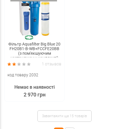
Фільтр Aquafilter Big Blue 20
FH20B1-B-WB+FCCFE20BB
(з пом'якшуючим
картриджем у комплекті)
1 отзывов
код товару 2032
Немає в наявності
2 970 грн
Завантажити ще 15 товарів