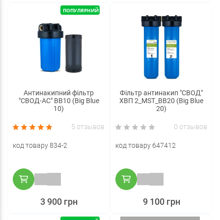
ПОПУЛЯРНИЙ
Антинакипний фільтр
Фільтр антинакип "СВОД"
"СВОД-АС" ВВ10 (Big Blue
ХВП 2_MST_BB20 (Big Blue
10)
20)
5 отзывов
0 отзывов
код товару 834-2
код товару 647412
3 900 грн
9 100 грн