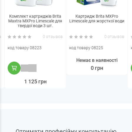
Комплект картриджів Brita
Картридж Brita MXPro
Maxtra MXPro Limescale для
Limescale для жорсткої води
твердої води 3 шт.
в
0 отзывов
0 отзывов
код товару 08223
код товару 08225
Немає в наявності
0 грн
1 125 грн
Отримати професійну консультацію