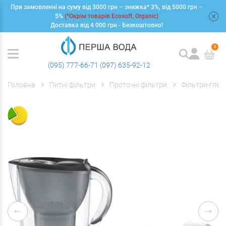
При замовленні на суму від 3000 грн – знижка* 3%, від 5000 грн –
+
5%
(*Окрім товарів Ecosoft, Organic)
Доставка від 4 000 грн - Безкоштовно!
0
(095) 777-66-71
(097) 635-92-12
Головна
Питні фільтри
Проточні фільтри
Фільтри-глеч