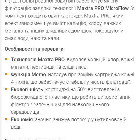
л (1,2 л фільтрованої води) він забезпечує якісну
фільтрацію завдяки технології
Maxtra PRO MicroFlow
. У
комплект входить один картридж Maxtra PRO, який
ефективно зменшує вміст кальцію, хлору, важких
металів та інших шкідливих домішок, покращуючи
смак води, чаю та кави.
Особливості та переваги:
Технологія Maxtra PRO
: видаляє кальцій, хлор, важкі
метали, пестициди та сліди ліків.
Функція Memo
: нагадує про заміну картриджа кожні
4 тижні, що забезпечує стабільну якість фільтрації.
Екологічність
: картриджі на 50% виготовлені з
біорозкладного пластику, що робить використання
фільтра безпечнішим для навколишнього
середовища.
Економія
: значно знижує потребу у бутильованій
воді.