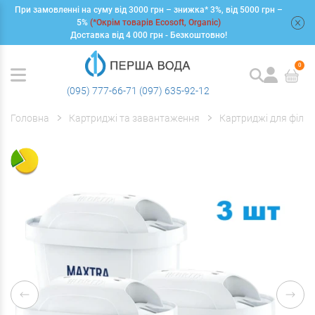
При замовленні на суму від 3000 грн – знижка* 3%, від 5000 грн –
+
5%
(*Окрім товарів Ecosoft, Organic)
Доставка від 4 000 грн - Безкоштовно!
0
(095) 777-66-71
(097) 635-92-12
Головна
Картриджі та завантаження
Картриджі для фільт