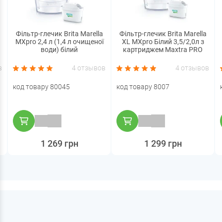
Фільтр-глечик Brita Marella
Фільтр-глечик Brita Marella
MXpro 2,4 л (1,4 л очищеної
XL MXpro Білий 3,5/2,0л з
води) білий
картриджем Maxtra PRO
в
4 отзывов
4 отзывов
код товару 80045
код товару 8007
1 269 грн
1 299 грн