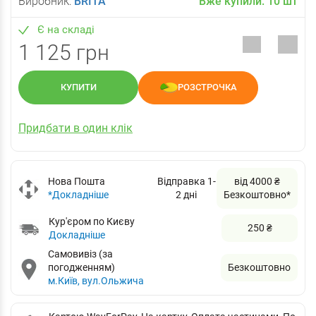
Виробник:
BRITA
Вже купили:
10
шт
Є на складі
1 125 грн
КУПИТИ
РОЗСТРОЧКА
Придбати в один клік
Нова Пошта
Відправка 1-
від 4000 ₴
*Докладніше
2 дні
Безкоштовно*
Кур'єром по Києву
250 ₴
Докладніше
Самовивіз (за
погодженням)
Безкоштовно
м.Київ, вул.Ольжича