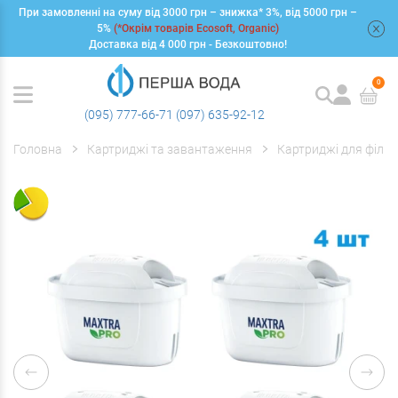
При замовленні на суму від 3000 грн – знижка* 3%, від 5000 грн –
+
5%
(*Окрім товарів Ecosoft, Organic)
Доставка від 4 000 грн - Безкоштовно!
0
(095) 777-66-71
(097) 635-92-12
Головна
Картриджі та завантаження
Картриджі для фільт