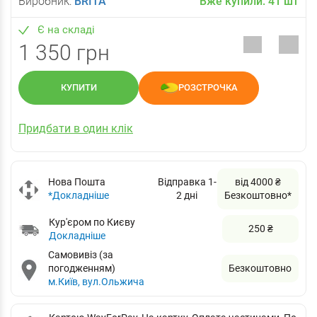
Виробник:
BRITA
Вже купили:
41
шт
Є на складі
1 350 грн
КУПИТИ
РОЗСТРОЧКА
Придбати в один клік
Нова Пошта
Відправка 1-
від 4000 ₴
*Докладніше
2 дні
Безкоштовно*
Кур'єром по Києву
250 ₴
Докладніше
Самовивіз (за
погодженням)
Безкоштовно
м.Київ, вул.Ольжича