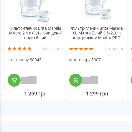
Фільтр-глечик Brita Marella
Фільтр-глечик Brita Marella
MXpro 2,4 л (1,4 л очищеної
XL MXpro Білий 3,5/2,0л з
води) білий
картриджем Maxtra PRO
в
4 отзывов
4 отзывов
код товару 80045
код товару 8007
1 269 грн
1 299 грн