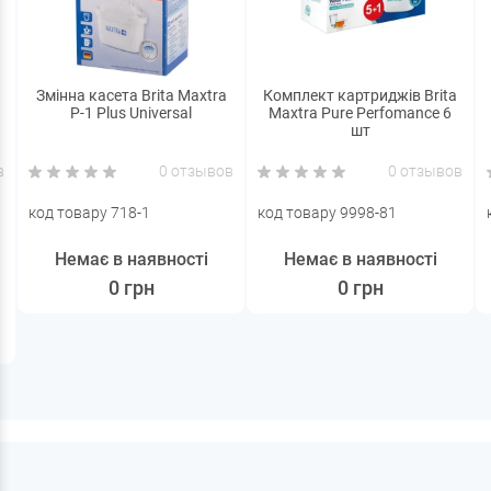
Змінна касета Brita Maxtra
Комплект картриджів Brita
Р-1 Plus Universal
Maxtra Pure Perfomance 6
шт
в
0 отзывов
0 отзывов
код товару 718-1
код товару 9998-81
Немає в наявності
Немає в наявності
0 грн
0 грн