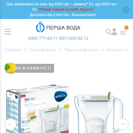
При замовленні на суму від 3000 грн – знижка* 3%, від 5000 грн –
+
5%
(*Окрім товарів Ecosoft, Organic)
Доставка від 4 000 грн - Безкоштовно!
0
(095) 777-66-71
(097) 635-92-12
Головна
Питні фільтри
Проточні фільтри
Фільтри-глеч
НЕМА В НАЯВНОСТІ