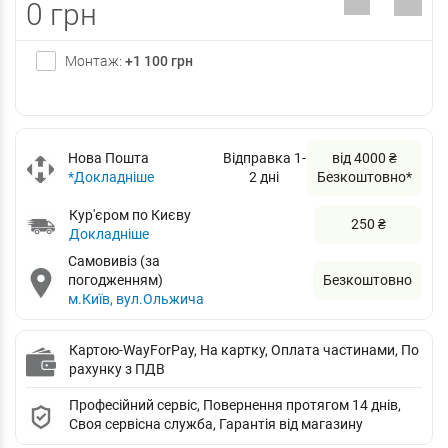
0 грн
Монтаж:
+1 100 грн
Нова Пошта
Відправка 1-
від 4000 ₴
*Докладніше
2 дні
Безкоштовно*
Кур'єром по Києву
250 ₴
Докладніше
Самовивіз (за
погодженням)
Безкоштовно
м.Київ, вул.Ольжича
Картою-WayForPay, На картку, Оплата частинами, По
рахунку з ПДВ
Професійний сервіс, Повернення протягом 14 днів,
Своя сервісна служба, Гарантія від магазину