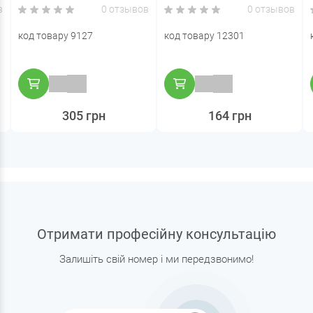
в
0 отзывов
0 отзывов
код товару 9127
код товару 12301
305 грн
164 грн
Отримати професійну консультацію
Залишіть свій номер і ми передзвонимо!