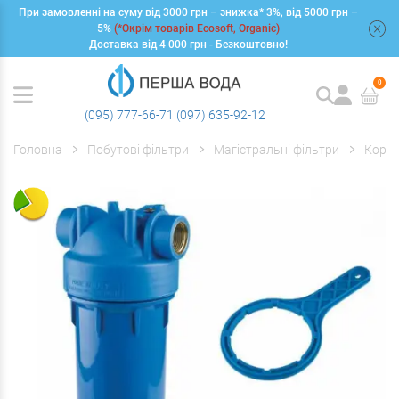
При замовленні на суму від 3000 грн – знижка* 3%, від 5000 грн –
+
5%
(*Окрім товарів Ecosoft, Organic)
Доставка від 4 000 грн - Безкоштовно!
0
(095) 777-66-71
(097) 635-92-12
Головна
Побутові фільтри
Магістральні фільтри
Корпу