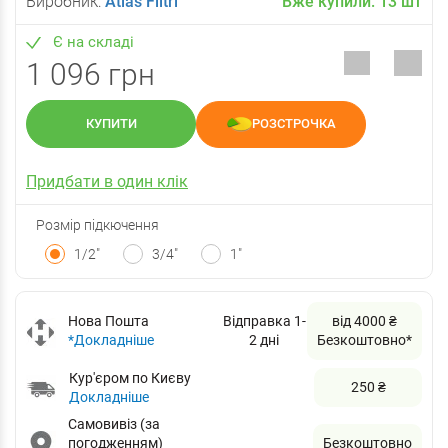
Виробник:
Atlas Filtri
Вже купили:
13
шт
Є на складі
1 096 грн
КУПИТИ
РОЗСТРОЧКА
Придбати в один клік
Розмір підкючення
1/2"
3/4"
1"
Нова Пошта
Відправка 1-
від 4000 ₴
*Докладніше
2 дні
Безкоштовно*
Кур'єром по Києву
250 ₴
Докладніше
Самовивіз (за
погодженням)
Безкоштовно