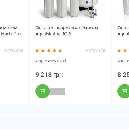
 осмосом
Фільтр зі зворотнім осмосом
Філь
Шунгіт Рh+
AquaMarine RO-6
Aqua
0 отзывов
9 отзывов
код товару 9234
код т
9 218 грн
8 2