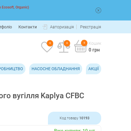
 Ecosoft, Organic)
тфоліо
Контакти
Авторизація
Реєстрація
Кошик
0
0
0
0 грн
РОБНИЦТВО
НАСОСНЕ ОБЛАДНАННЯ
АКЦІЇ
го вугілля Kaplya CFBC
Код товару
10193
Вже купили:
10
шт