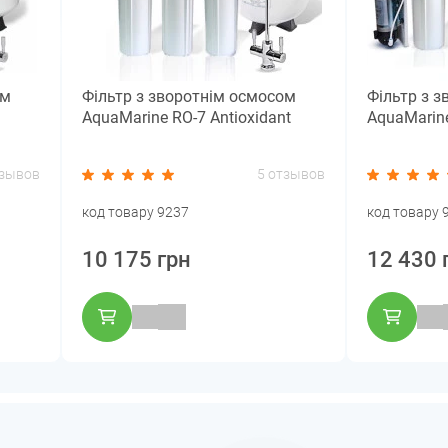
ом
Фільтр з зворотнім осмосом
Фільтр з 
AquaMarine RO-7 Antioxidant
AquaMarin
тзывов
5 отзывов
код товару 9237
код товару 
10 175 грн
12 430 