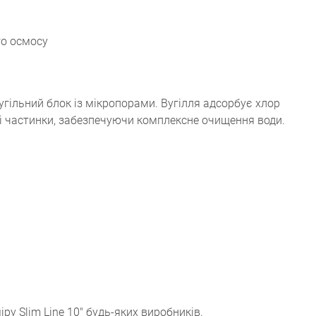
го осмосу
угільний блок із мікропорами. Вугілля адсорбує хлор
чні частинки, забезпечуючи комплексне очищення води.
ру Slim Line 10" будь-яких виробників.