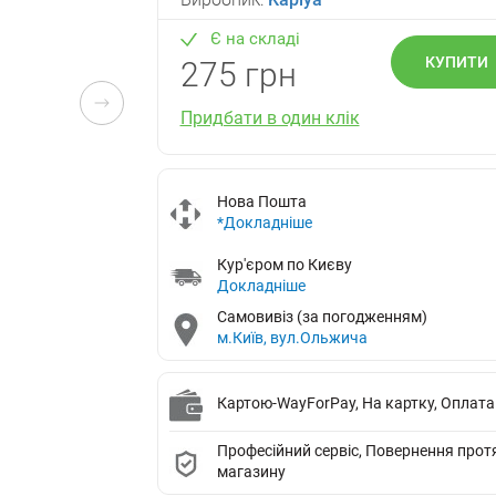
Є на складі
КУПИТИ
275 грн
Придбати в один клік
Нова Пошта
*Докладніше
Кур'єром по Києву
Докладніше
Самовивіз (за погодженням)
м.Київ, вул.Ольжича
Картою-WayForPay, На картку, Оплата
Професійний сервіс, Повернення протяг
магазину