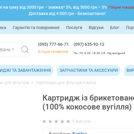
 на суму від 3000 грн – знижка* 3%, від 5000 грн – 5%
(*Окрім товарів
Доставка від 4 000 грн - Безкоштовно!
вка
Гарантія та повернення
Послуги
Відгуки
Блог
Пор
(095) 777-66-71
(097) 635-92-12
Більше телефонів
Пн - Пт: 9.00 -18.00; Сб - Нд: вихідний
ИДЖІ ТА ЗАВАНТАЖЕННЯ
ЗАПЧАСТИНИ ТА АКСЕСУАРИ
ВИ
і для фільтрів
Картриджі для фільтрів Kaplya
Картридж із брикетовано
(100% кокосове вугілля)
0 відгуків
Виробник:
Kaplya