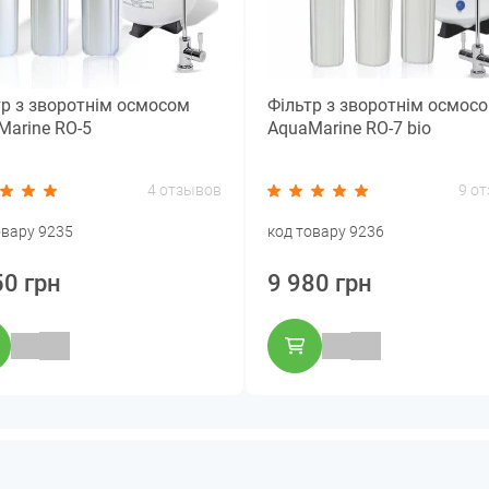
тр з зворотнім осмосом
Фільтр з зворотнім осмос
Marine RO-5
AquaMarine RO-7 bio
4 отзывов
9 о
овару 9235
код товару 9236
50 грн
9 980 грн