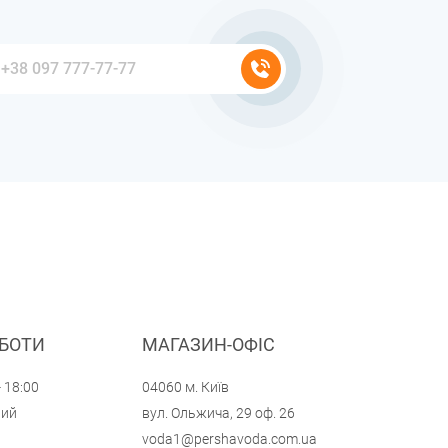
ОБОТИ
МАГАЗИН-ОФІС
- 18:00
04060 м. Київ
ний
вул. Ольжича, 29 оф. 26
voda1@pershavoda.com.ua