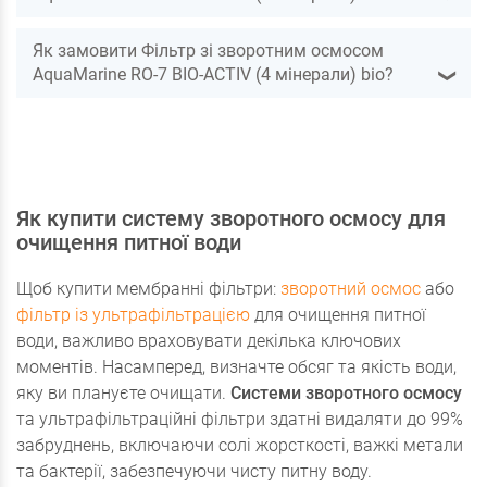
Як замовити Фільтр зі зворотним осмосом
AquaMarine RO-7 BIO-ACTIV (4 мінерали) bio?
❯
Як купити систему зворотного осмосу для
очищення питної води
Щоб купити мембранні фільтри:
зворотний осмос
або
фільтр із ультрафільтрацією
для очищення питної
води, важливо враховувати декілька ключових
моментів. Насамперед, визначте обсяг та якість води,
яку ви плануєте очищати.
Системи зворотного осмосу
та ультрафільтраційні фільтри здатні видаляти до 99%
забруднень, включаючи солі жорсткості, важкі метали
та бактерії, забезпечуючи чисту питну воду.