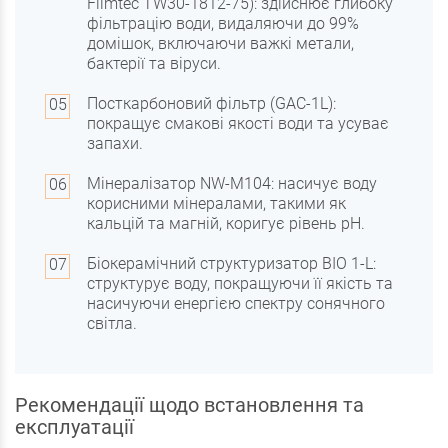
Filmtec TW30-1812-75): здійснює глибоку
фільтрацію води, видаляючи до 99%
домішок, включаючи важкі метали,
бактерії та віруси.
Посткарбоновий фільтр (GAC-1L):
покращує смакові якості води та усуває
запахи.
Мінералізатор NW-M104: насичує воду
корисними мінералами, такими як
кальцій та магній, коригує рівень pH.
Біокерамічний структуризатор BIO 1-L:
структурує воду, покращуючи її якість та
насичуючи енергією спектру сонячного
світла.
Рекомендації щодо встановлення та
експлуатації