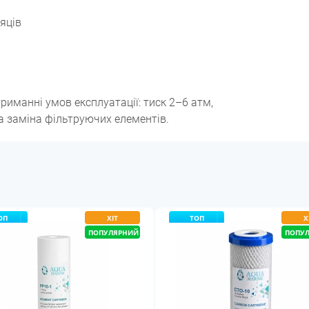
яців
риманні умов експлуатації: тиск 2–6 атм,
на заміна фільтруючих елементів.
ОП
ХІТ
ТОП
Х
ПОПУЛЯРНИЙ
ПОПУ