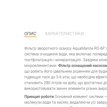
ОПИС
ХАРАКТЕРИСТИКИ
Фільтр зворотного осмосу AquaMarine RO-6P з
система очищення води, яка включає поперед
постфільтрацію і мінералізацію. Завдяки мі
мікроелементами.
Фільтр оснащений насосом
що робить його ідеальним рішенням для будин
підвищує тиск до 3-6 атм, що необхідне ефек
становить 280 літрів на добу, що достатньо дл
використовувати змінні елементи різних виро
Принцип роботи
Основний елемент системи —
молекули води та кисню, видаляючи усі забр