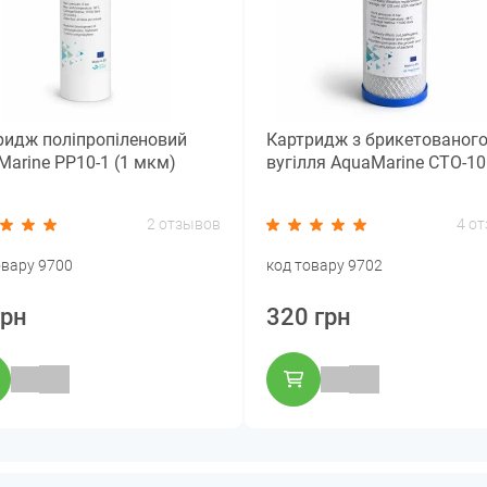
ридж поліпропіленовий
Картридж з брикетованог
Marine PP10-1 (1 мкм)
вугілля AquaMarine СТО-10
2 отзывов
4 о
овару 9700
код товару 9702
грн
320 грн