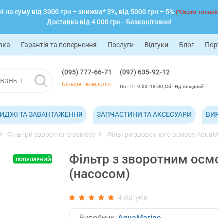
 на суму від 3000 грн – знижка* 3%, від 5000 грн – 5%
(*Окрім товарів
Доставка від 4 000 грн - Безкоштовно!
вка
Гарантія та повернення
Послуги
Відгуки
Блог
Пор
(095) 777-66-71
(097) 635-92-12
Більше телефонів
Пн - Пт: 9.00 -18.00; Сб - Нд: вихідний
ИДЖІ ТА ЗАВАНТАЖЕННЯ
ЗАПЧАСТИНИ ТА АКСЕСУАРИ
ВИ
Фільтри зворотного осмосу
Фільтри зворотного осмосу AquaM
Фільтр з зворотним осм
ПОПУЛЯРНИЙ
(насосом)
4 відгуків
Виробник:
AquaMarine