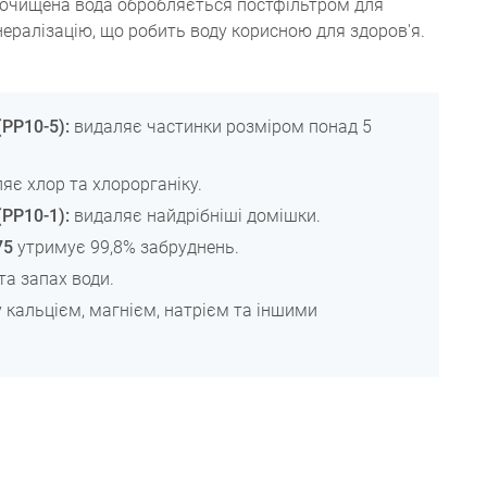
, очищена вода обробляється постфільтром для
ералізацію, що робить воду корисною для здоров'я.
PP10-5):
видаляє частинки розміром понад 5
яє хлор та хлорорганіку.
PP10-1):
видаляє найдрібніші домішки.
75
утримує 99,8% забруднень.
а запах води.
 кальцієм, магнієм, натрієм та іншими