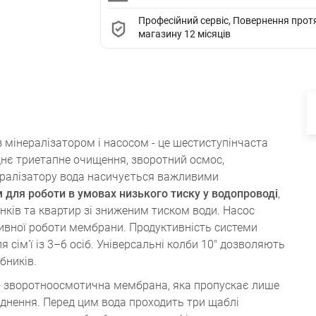
Професійний сервіс, Повернення протяг
магазину 12 місяців
 мінералізатором і насосом - це шестиступінчаста
нє триетапне очищення, зворотний осмос,
нералізатору вода насичується важливими
 для роботи в умовах низького тиску у водопроводі
,
ків та квартир зі зниженим тиском води. Насос
тивної роботи мембрани. Продуктивність системи
я сім'ї із 3–6 осіб. Універсальні колби 10" дозволяють
бників.
 зворотноосмотична мембрана, яка пропускає лише
уднення. Перед цим вода проходить три щаблі