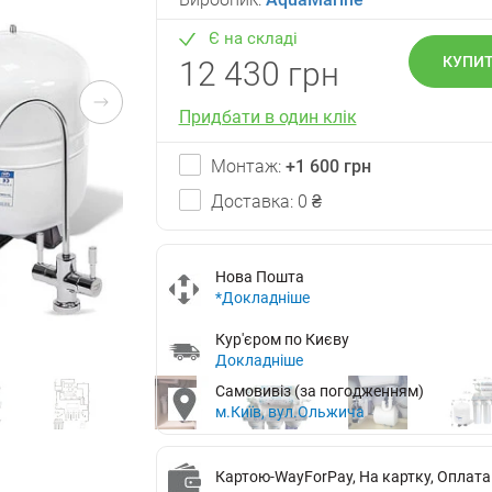
Є на складі
КУПИ
12 430 грн
Придбати в один клік
Монтаж:
+1 600 грн
Доставка: 0 ₴
Нова Пошта
*Докладніше
Кур'єром по Києву
Докладніше
Самовивіз (за погодженням)
м.Київ, вул.Ольжича
Картою-WayForPay, На картку, Оплата