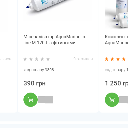
о
Мінералізатор AquaMarine in-
Комплект 
line M 120-L з фітингами
AquaMarine
тзывов
0 отзывов
код товару 9808
код товару 
390 грн
1 250 г