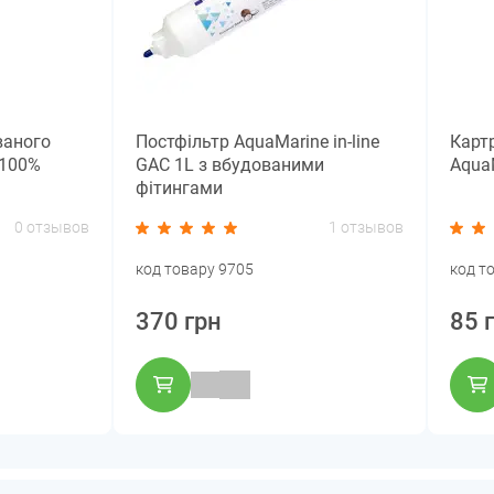
ваного
Постфільтр AquaMarine in-line
Карт
(100%
GAC 1L з вбудованими
Aqua
фітингами
0 отзывов
1 отзывов
код товару 9705
код т
370 грн
85 