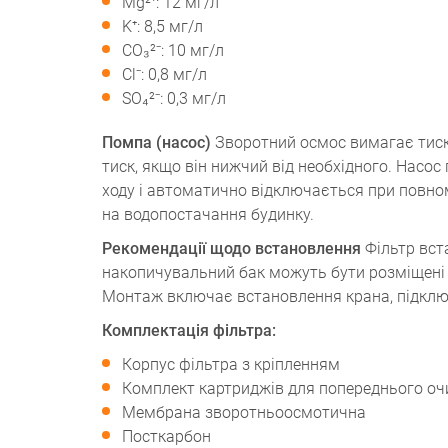
Mg²⁺: 12 мг/л
K⁺: 8,5 мг/л
CO₃²⁻: 10 мг/л
Cl⁻: 0,8 мг/л
SO₄²⁻: 0,3 мг/л
Помпа (насос)
Зворотний осмос вимагає тиск
тиск, якщо він нижчий від необхідного. Насос
ходу і автоматично відключається при повно
на водопостачання будинку.
Рекомендації щодо встановлення
Фільтр вст
накопичувальний бак можуть бути розміщені 
Монтаж включає встановлення крана, підклю
Комплектація фільтра:
Корпус фільтра з кріпленням
Комплект картриджів для попереднього о
Мембрана зворотньоосмотична
Посткарбон