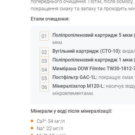
попереднього очищення. Потім, після осмосу
покращення смаку та запаху та проходить мін
Етапи очищення:
Поліпропіленовий картридж 5 мкм (
мкм.
Вугільний картридж (CTO-10):
видал
Поліпропіленовий картридж 1 мкм (
Мембрана DOW Filmtec TW30-1812-
Постфільтр GAC-1L:
покращує смак т
Мінералізатор M120-L:
насичує воду
мікроелементами.
Мінерали у воді після мінералізації:
Ca²⁺: 34 мг/л
Na⁺: 22 мг/л