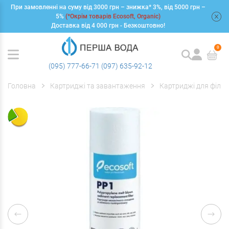
При замовленні на суму від 3000 грн – знижка* 3%, від 5000 грн –
+
5%
(*Окрім товарів Ecosoft, Organic)
Доставка від 4 000 грн - Безкоштовно!
0
(095) 777-66-71
(097) 635-92-12
Головна
Картриджі та завантаження
Картриджі для фільт