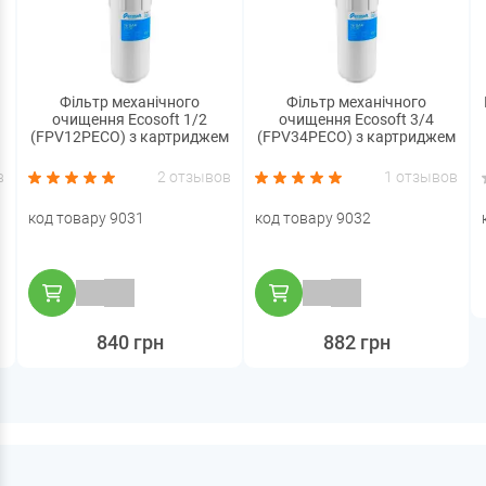
Фільтр механічного
Фільтр механічного
очищення Ecosoft 1/2
очищення Ecosoft 3/4
(FPV12PECO) з картриджем
(FPV34PECO) з картриджем
в
2 отзывов
1 отзывов
код товару 9031
код товару 9032
840 грн
882 грн