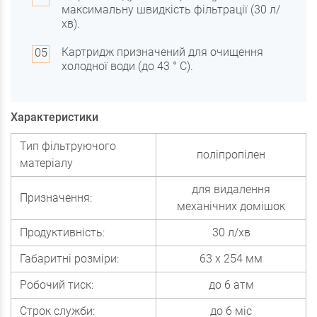
максимальну швидкість фільтрації (30 л/
хв).
Картридж призначений для очищення
холодної води (до 43 ° С).
Характеристики
Тип фільтруючого
поліпропілен
матеріалу
для видалення
Призначення:
механічних домішок
Продуктивність:
30 л/хв
Габаритні розміри:
63 х 254 мм
Робочий тиск:
до 6 атм
Строк служби:
до 6 міс