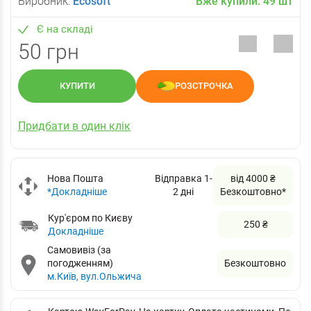
Виробник:
Ecosoft
Вже купили:
49
шт
Є на складі
50 грн
КУПИТИ
РОЗСТРОЧКА
Придбати в один клік
Нова Пошта
Відправка 1-
від 4000 ₴
*Докладніше
2 дні
Безкоштовно*
Кур'єром по Києву
250 ₴
Докладніше
Самовивіз (за
погодженням)
Безкоштовно
м.Київ, вул.Ольжича