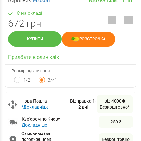
Виробник:
Ecosoft
Вже купили:
11
шт
Є на складі
672 грн
КУПИТИ
РОЗСТРОЧКА
Придбати в один клік
Розмір підкючення
1/2"
3/4"
Нова Пошта
Відправка 1-
від 4000 ₴
*Докладніше
2 дні
Безкоштовно*
Кур'єром по Києву
250 ₴
Докладніше
Самовивіз (за
погодженням)
Безкоштовно