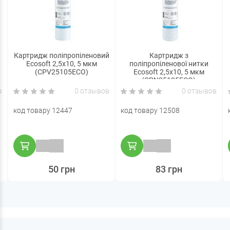
Картридж поліпропіленовий
Картридж з
Ecosoft 2,5x10, 5 мкм
поліпропіленової нитки
(CPV25105ECO)
Ecosoft 2,5x10, 5 мкм
(CPN25105ECO)
в
0 отзывов
0 отзывов
код товару 12447
код товару 12508
50 грн
83 грн