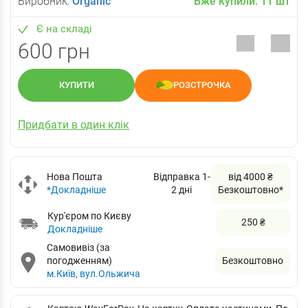
Виробник:
Organic
Вже купили:
11
шт
Є на складі
600 грн
КУПИТИ
РОЗСТРОЧКА
Придбати в один клік
Нова Пошта
Відправка 1-
від 4000 ₴
*Докладніше
2 дні
Безкоштовно*
Кур'єром по Києву
250 ₴
Докладніше
Самовивіз (за
погодженням)
Безкоштовно
м.Київ, вул.Ольжича