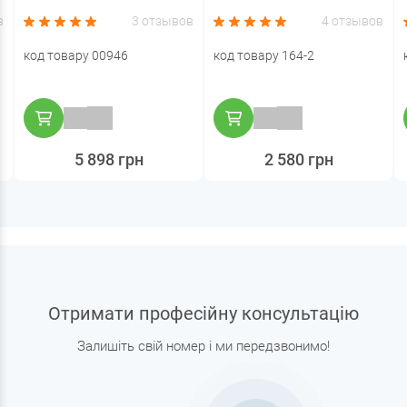
в
3 отзывов
4 отзывов
код товару 00946
код товару 164-2
5 898 грн
2 580 грн
Отримати професійну консультацію
Залишіть свій номер і ми передзвонимо!