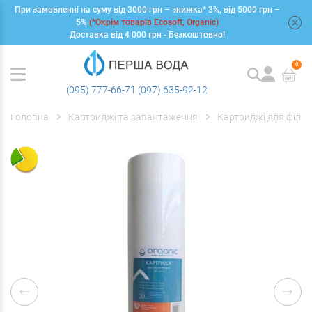
При замовленні на суму від 3000 грн – знижка* 3%, від 5000 грн –
+
5%
(*Окрім товарів Ecosoft, Organic)
Доставка від 4 000 грн - Безкоштовно!
0
(095) 777-66-71
(097) 635-92-12
Головна
Картриджі та завантаження
Картриджі для фільт