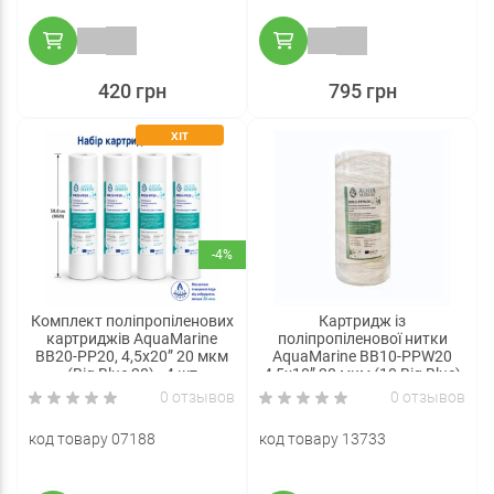
420 грн
795 грн
ХІТ
-4%
Комплект поліпропіленових
Картридж із
картриджів AquaMarine
поліпропіленової нитки
BB20-PP20, 4,5x20” 20 мкм
AquaMarine BB10-PPW20
(Big Blue 20) - 4 шт
4,5x10” 20 мкм (10 Big Blue)
0 отзывов
0 отзывов
код товару 07188
код товару 13733