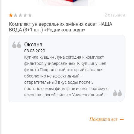
2 отзывов
Комплект універсальних змінних касет НАША
ВОДА (3+1 шт.) «Родникова вода»
Оксана
03.03.2020
Купила кувшин Луна сегодня и комплект
фильтров универсальных. К кувшину шел
фильтр Покращеный, который оказался
абсолютно не эффективный -
отвратительный вкус воды после 5
прогонок через фильтр не исчез. Поэтому я
вскрыла другой фильтр Универсальный -
проделала процедуру подготовки по
инструкции и начала фильтровать воду
для употребления. Результат тот же что и с
Показати все
первым картриджем - 5 прогонок, вкус
вроде смягчился, но после кипячения
отвратительный едкий запах - страшно ее