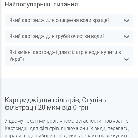
Найпопулярніші питання
пить((( Позвонила девушке по тел 224-50-
18, но она сказала что в этом не
разбирается - звоните к производителю.
Який картридж для очищення води краще?
❯
Короче народ! не покупайте фильтры Наша
вода - выбросите деньги на ветер!
Який картридж для грубої очистки води?
❯
Які змінні картриджі для фільтрів води купити в
Україні
❯
Картриджі для фільтрів, Ступінь
фільтрації 20 мкм від 0 грн
У цьому тексті ми розглянемо всі аспекти, пов'язані з
Картриджі для фільтрів, включаючи їх види, переваги,
поради щодо вибору та відгуки. Дізнайтесь, де купити