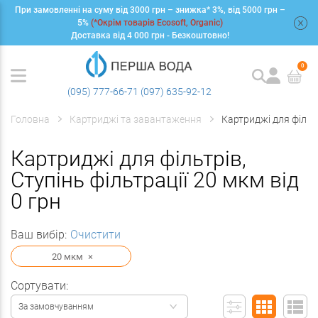
При замовленні на суму від 3000 грн – знижка* 3%, від 5000 грн –
+
5%
(*Окрім товарів Ecosoft, Organic)
Доставка від 4 000 грн - Безкоштовно!
0
(095) 777-66-71
(097) 635-92-12
Головна
Картриджі та завантаження
Картриджі для фільт
Картриджі для фільтрів,
Ступінь фільтрації 20 мкм від
0 грн
Ваш вибір:
Очистити
20 мкм
×
Сортувати:
За замовчуванням