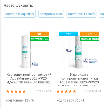
Часто шукають:
Картриджі Aquafilter
Картриджі Atlas
Картриджі Ecosoft
Карт
ХІТ
ТОП
ХІТ
ПОПУЛЯРНИЙ
ПОПУЛЯРНИЙ
Картридж поліпропіленовий
Картридж з
AquaMarine BB20-PP20,
поліпропіленової нитки
4,5x20” 20 мкм (Big Blue 20)
AquaMarine BB20-PPW20
4,5x20” 20 мкм (Big Blue 20)
2 отзывов
4 отзывов
код товару 12576
код товару 06071