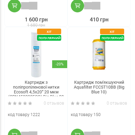
1 600 грн
410 грн
1 680 грн
ХІТ
ХІТ
ПОПУЛЯРНИЙ
ПОПУЛЯРНИЙ
-20%
Картридж з
Картридж пом'якшуючий
поліпропіленової нитки
Aquafilter FCCST10BB (Big
Ecosoft 4,5x20” 20 мкм
Blue 10)
(CPN452020ECO) Big Blue 20
0 отзывов
0 отзывов
код товару 1222
код товару 150