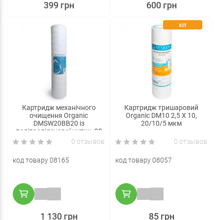
399 грн
600 грн
ХІТ
Картридж механічного
Картридж тришаровий
очищення Organic
Organic DM10 2,5 Х 10,
DMSW20BB20 із
20/10/5 мкм
поліпропіленової нитки, 20
мкм (Big Blue 20)
0 отзывов
0 отзывов
код товару 08165
код товару 08057
1 130 грн
85 грн