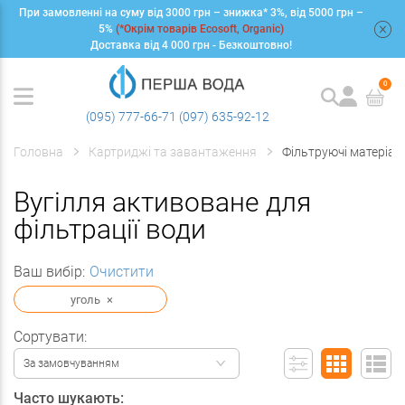
При замовленні на суму від 3000 грн – знижка* 3%, від 5000 грн –
+
5%
(*Окрім товарів Ecosoft, Organic)
Доставка від 4 000 грн - Безкоштовно!
0
(095) 777-66-71
(097) 635-92-12
Головна
Картриджі та завантаження
Фільтруючі матеріал
Вугілля активоване для
фільтрації води
Ваш вибір:
Очистити
уголь
×
Сортувати:
За замовчуванням
Часто шукають: