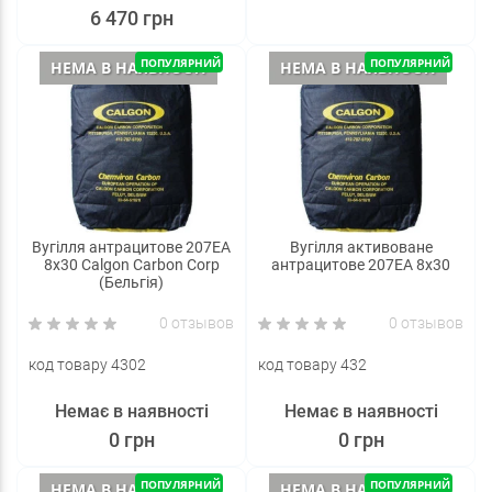
6 470 грн
ПОПУЛЯРНИЙ
ПОПУЛЯРНИЙ
НЕМА В НАЯВНОСТІ
НЕМА В НАЯВНОСТІ
Вугілля антрацитове 207EA
Вугілля активоване
8x30 Calgon Carbon Corp
антрацитове 207EA 8x30
(Бельгія)
0 отзывов
0 отзывов
код товару 4302
код товару 432
Немає в наявності
Немає в наявності
0 грн
0 грн
ПОПУЛЯРНИЙ
ПОПУЛЯРНИЙ
НЕМА В НАЯВНОСТІ
НЕМА В НАЯВНОСТІ