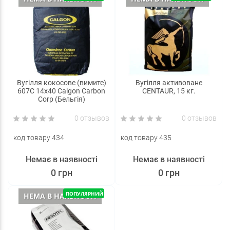
Вугілля кокосове (вимите)
Вугілля активоване
607C 14x40 Calgon Carbon
CENTAUR, 15 кг.
Corp (Бельгія)
0 отзывов
0 отзывов
код товару 434
код товару 435
Немає в наявності
Немає в наявності
0 грн
0 грн
ПОПУЛЯРНИЙ
НЕМА В НАЯВНОСТІ