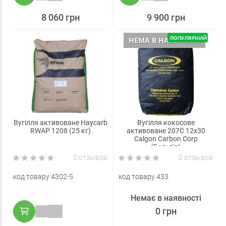
8 060 грн
9 900 грн
ПОПУЛЯРНИЙ
НЕМА В НАЯВНОСТІ
Вугілля активоване Haycarb
Вугілля кокосове
RWAP 1208 (25 кг)
активоване 207C 12x30
Calgon Carbon Corp
(Бельгія)
0 отзывов
0 отзывов
код товару 4302-5
код товару 433
Немає в наявності
0 грн