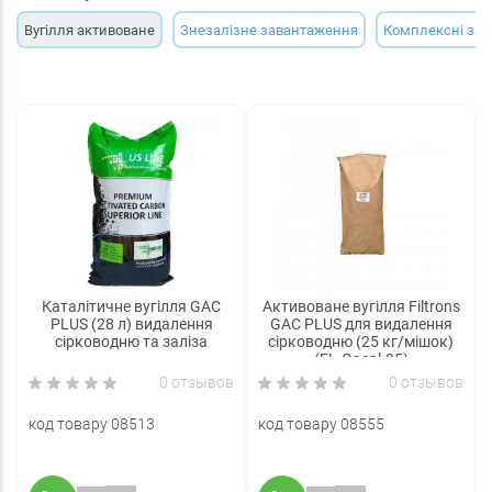
Вугілля активоване
Знезалізне завантаження
Комплексні за
Каталітичне вугілля GAC
Активоване вугілля Filtrons
PLUS (28 л) видалення
GAC PLUS для видалення
сірководню та заліза
сірководню (25 кг/мішок)
(FL-Gacpl-25)
0 отзывов
0 отзывов
код товару 08513
код товару 08555