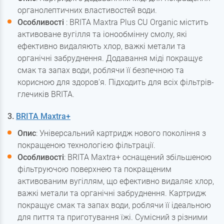
органолептичних властивостей води.
Особливості
: BRITA Maxtra Plus CU Organic містить
активоване вугілля та іонообмінну смолу, які
ефективно видаляють хлор, важкі метали та
органічні забруднення. Додавання міді покращує
смак та запах води, роблячи її безпечною та
корисною для здоров'я. Підходить для всіх фільтрів-
глечиків BRITA.
3.
BRITA Maxtra+
Опис
: Універсальний картридж нового покоління з
покращеною технологією фільтрації.
Особливості
: BRITA Maxtra+ оснащений збільшеною
фільтруючою поверхнею та покращеним
активованим вугіллям, що ефективно видаляє хлор,
важкі метали та органічні забруднення. Картридж
покращує смак та запах води, роблячи її ідеальною
для пиття та приготування їжі. Сумісний з різними