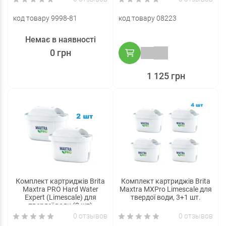
код товару 9998-81
код товару 08223
Немає в наявності
0 грн
1 125 грн
Комплект картриджів Brita
Комплект картриджів Brita
Maxtra PRO Hard Water
Maxtra MXPro Limescale для
Expert (Limescale) для
твердої води, 3+1 шт.
твердої води (2 шт)
0 отзывов
0 отзывов