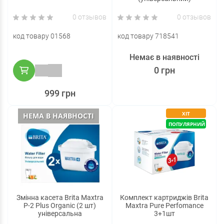
0 отзывов
0 отзывов
код товару 01568
код товару 718541
Немає в наявності
0 грн
999 грн
ХІТ
НЕМА В НАЯВНОСТІ
ПОПУЛЯРНИЙ
Змінна касета Brita Maxtra
Комплект картриджів Brita
Р-2 Plus Organic (2 шт)
Maxtra Pure Perfomance
універсальна
3+1шт