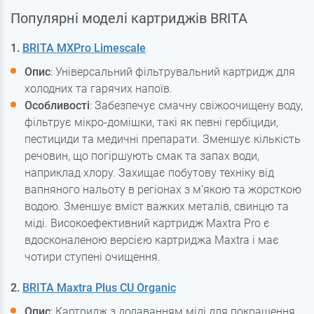
Популярні моделі картриджів BRITA
1.
BRITA MXPro Limescale
Опис
: Універсальний фільтрувальний картридж для
холодних та гарячих напоїв.
Особливості
: Забезпечує смачну свіжоочищену воду,
фільтрує мікро-домішки, такі як певні гербіциди,
пестициди та медичні препарати. Зменшує кількість
речовин, що погіршують смак та запах води,
наприклад хлору. Захищає побутову техніку від
вапняного нальоту в регіонах з м'якою та жорсткою
водою. Зменшує вміст важких металів, свинцю та
міді. Високоефективний картридж Maxtra Pro є
вдосконаленою версією картриджа Maxtra і має
чотири ступені очищення.
2.
BRITA Maxtra Plus CU Organic
Опис
: Картридж з додаванням міді для покращення