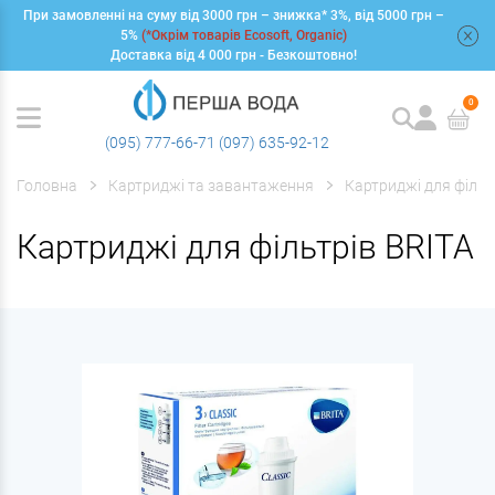
При замовленні на суму від 3000 грн – знижка* 3%, від 5000 грн –
+
5%
(*Окрім товарів Ecosoft, Organic)
Доставка від 4 000 грн - Безкоштовно!
0
(095) 777-66-71
(097) 635-92-12
Головна
Картриджі та завантаження
Картриджі для фільт
Картриджі для фільтрів BRITA