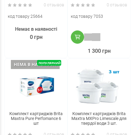
0 отзывов
0 отзывов
код товару 25664
код товару 7053
Немає в наявності
0 грн
1 300 грн
ПОПУЛЯРНИЙ
НЕМА В НАЯВНОСТІ
Комплект картриджів Brita
Комплект картриджів Brita
Maxtra Pure Perfomance 6
Maxtra MXPro Limescale для
шт
твердої води 3 шт.
0 отзывов
0 отзывов