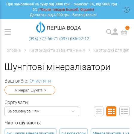
При замовленні на суму від 3000 грн – знижка* 3%, від 5000 грн –
+
5%
(*Окрім товарів Ecosoft, Organic)
Доставка від 4 000 грн - Безкоштовно!
0
(095) 777-66-71
(097) 635-92-12
Головна
Картриджі та завантаження
Картриджі для фільт
Шунгітові мінералізатори
Ваш вибір:
Очистити
мінерал шунгіт
×
Сортувати:
За замовчуванням
Часто шукають:
4-х шарові мінералізатори
pH коректори
Мінералізатори з кал