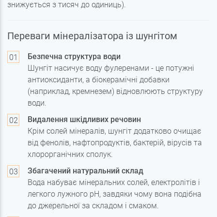
знижується з тисяч до одиниць).
Переваги мінералізатора із шунгітом
Безпечна структура води
Шунгіт насичує воду фулеренами - це потужні
антиоксиданти, а біокерамічні добавки
(наприклад, кремнезем) відновлюють структуру
води.
Видалення шкідливих речовин
Крім солей мінералів, шунгіт додатково очищає
від фенолів, нафтопродуктів, бактерій, вірусів та
хлорорганічних сполук.
Збагачений натуральний склад
Вода набуває мінеральних солей, електролітів і
легкого лужного pH, завдяки чому вона подібна
до джерельної за складом і смаком.