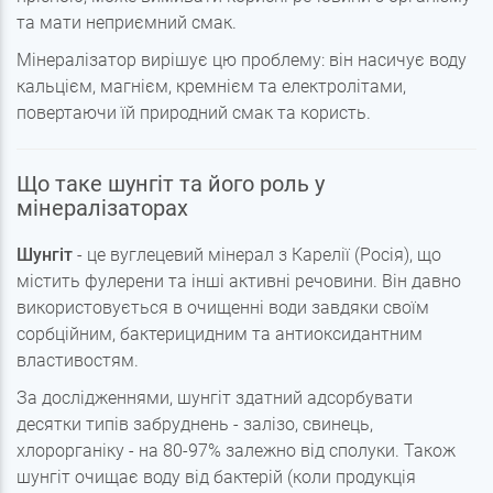
та мати неприємний смак.
Мінералізатор вирішує цю проблему: він насичує воду
кальцієм, магнієм, кремнієм та електролітами,
повертаючи їй природний смак та користь.
Що таке шунгіт та його роль у
мінералізаторах
Шунгіт
- це вуглецевий мінерал з Карелії (Росія), що
містить фулерени та інші активні речовини. Він давно
використовується в очищенні води завдяки своїм
сорбційним, бактерицидним та антиоксидантним
властивостям.
За дослідженнями, шунгіт здатний адсорбувати
десятки типів забруднень - залізо, свинець,
хлорорганіку - на 80-97% залежно від сполуки. Також
шунгіт очищає воду від бактерій (коли продукція