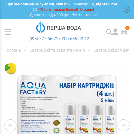
При замовленні на суму від 3000 грн – знижка* 3%, від 5000 грн –
+
5%
(*Окрім товарів Ecosoft, Organic)
Доставка від 4 000 грн - Безкоштовно!
0
(095) 777-66-71
(097) 635-92-12
Головна
Картриджі та завантаження
Картриджі для фільт