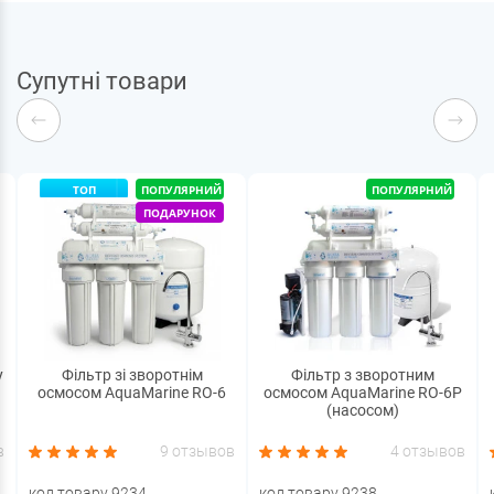
Супутні товари
ТОП
ПОПУЛЯРНИЙ
ПОПУЛЯРНИЙ
ПОДАРУНОК
у
Фільтр зі зворотнім
Фільтр з зворотним
осмосом AquaMarine RO-6
осмосом AquaMarine RO-6P
(насосом)
в
9 отзывов
4 отзывов
код товару 9234
код товару 9238