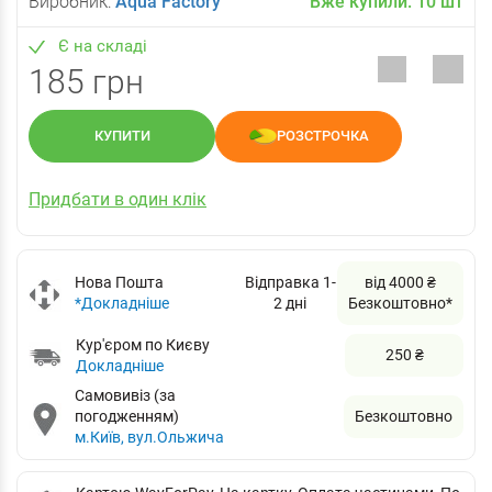
Виробник:
Aqua Factory
Вже купили:
10
шт
Є на складі
185 грн
КУПИТИ
РОЗСТРОЧКА
Придбати в один клік
Нова Пошта
Відправка 1-
від 4000 ₴
*Докладніше
2 дні
Безкоштовно*
Кур'єром по Києву
250 ₴
Докладніше
Самовивіз (за
погодженням)
Безкоштовно
м.Київ, вул.Ольжича