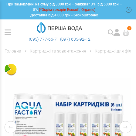
При замовленні на суму від 3000 грн – знижка* 3%, від 5000 грн –
+
5%
(*Окрім товарів Ecosoft, Organic)
Доставка від 4 000 грн - Безкоштовно!
0
(095) 777-66-71
(097) 635-92-12
Головна
Картриджі та завантаження
Картриджі для фільт