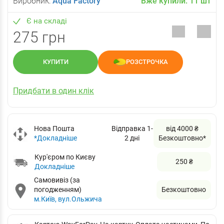
Виробник:
Aqua Factory
Вже купили:
11
шт
Є на складі
275 грн
КУПИТИ
РОЗСТРОЧКА
Придбати в один клік
Нова Пошта
Відправка 1-
від 4000 ₴
*Докладніше
2 дні
Безкоштовно*
Кур'єром по Києву
250 ₴
Докладніше
Самовивіз (за
погодженням)
Безкоштовно
м.Київ, вул.Ольжича