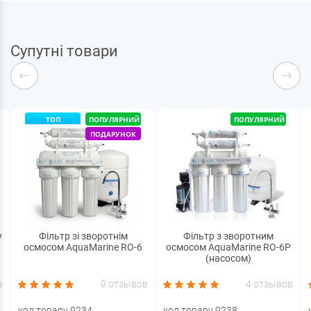
Супутні товари
ТОП
ПОПУЛЯРНИЙ
ПОПУЛЯРНИЙ
ПОДАРУНОК
у
Фільтр зі зворотнім
Фільтр з зворотним
осмосом AquaMarine RO-6
осмосом AquaMarine RO-6P
(насосом)
в
9 отзывов
4 отзывов
код товару 9234
код товару 9238