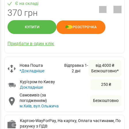
Є на складі
370 грн
КУПИТИ
РОЗСТРОЧКА
Придбати в один клік
Нова Пошта
Відправка 1-
від 4000 ₴
*Докладніше
2 дні
Безкоштовно*
Кур'єром по Києву
250 ₴
Докладніше
Самовивіз (за
погодженням)
Безкоштовно
м.Київ, вул.Ольжича
Картою-WayForPay, На картку, Оплата частинами, По
рахунку з ПДВ