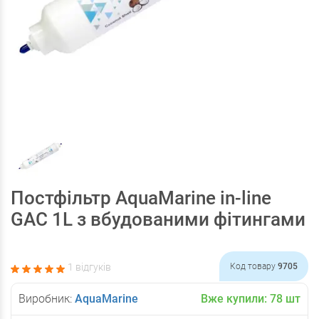
Постфільтр AquaMarine in-line
GAC 1L з вбудованими фітингами
1 відгуків
Код товару
9705
Виробник:
AquaMarine
Вже купили:
78
шт