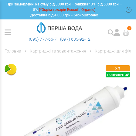
При замовленні на суму від 3000 грн – знижка* 3%, від 5000 грн –
+
5%
(*Окрім товарів Ecosoft, Organic)
Доставка від 4 000 грн - Безкоштовно!
0
(095) 777-66-71
(097) 635-92-12
Головна
Картриджі та завантаження
Картриджі для фільт
ХІТ
ПОПУЛЯРНИЙ