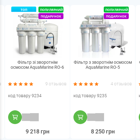
ТОП
ПОПУЛЯРНИЙ
ПОПУЛЯРНИЙ
ПОДАРУНОК
ПОДАРУНОК
Фільтр зі зворотнім
Фільтр з зворотнім осмосом
осмосом AquaMarine RO-6
AquaMarine RO-5
в
9 отзывов
4 отзывов
код товару 9234
код товару 9235
9 218 грн
8 250 грн