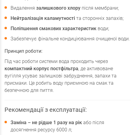
Видалення
залишкового хлору
після мембрани;
Нейтралізація каламутності
та сторонніх запахів;
Поліпшення смакових характеристик
води;
Забезпечує фінальне кондиціювання очищеної води.
Принцип роботи:
Під час роботи системи вода проходить через
компактний корпус постфільтра
, де активоване
вугілля усуває залишкові забруднення, запахи та
присмаки. Це робить воду приємною на смак та
безпечною для пиття.
Рекомендації з експлуатації:
Заміна – не рідше 1 разу на рік
або після
досягнення ресурсу 6000 л;