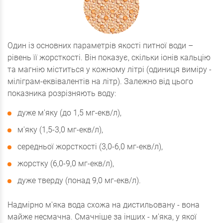
Один із основних параметрів якості питної води –
рівень її жорсткості. Він показує, скільки іонів кальцію
та магнію міститься у кожному літрі (одиниця виміру -
міліграм-еквівалентів на літр). Залежно від цього
показника розрізняють воду:
дуже м'яку (до 1,5 мг-екв/л),
м'яку (1,5-3,0 мг-екв/л),
середньої жорсткості (3,0-6,0 мг-екв/л),
жорстку (6,0-9,0 мг-екв/л),
дуже тверду (понад 9,0 мг-екв/л).
Надмірно м'яка вода схожа на дистильовану - вона
майже несмачна. Смачніше за інших - м'яка, у якої