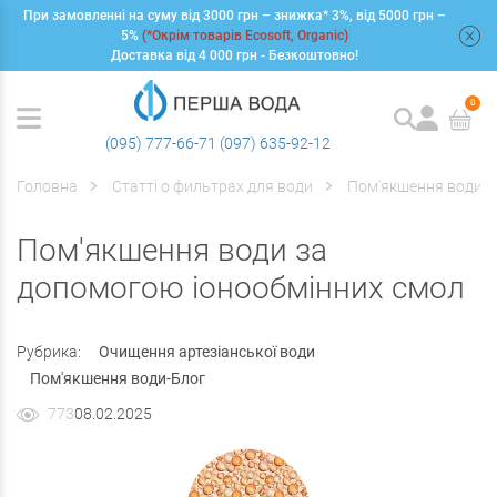
При замовленні на суму від 3000 грн – знижка* 3%, від 5000 грн –
+
5%
(*Окрім товарів Ecosoft, Organic)
Доставка від 4 000 грн - Безкоштовно!
0
(095) 777-66-71
(097) 635-92-12
Головна
Статті о фильтрах для води
Пом'якшення води-Б
Пом'якшення води за
допомогою іонообмінних смол
Рубрика:
Очищення артезіанської води
Пом'якшення води-Блог
773
08.02.2025