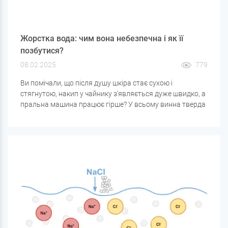
Жорстка вода: чим вона небезпечна і як її
позбутися?
08.02.2025
779
Ви помічали, що після душу шкіра стає сухою і
стягнутою, накип у чайнику з'являється дуже швидко, а
пральна машина працює гірше? У всьому винна тверда
вода. Це одна з найпоширеніших проблем
водопостачання, що впливає не лише на сантехніку та
побутову техніку, а й на здоров'я людини.