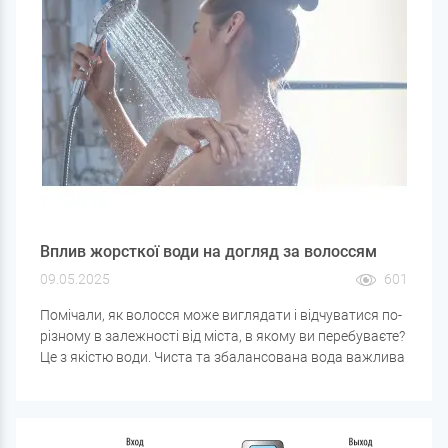
Вплив жорсткої води на догляд за волоссям
09.05.2025
601
Помічали, як волосся може виглядати і відчуватися по-
різному в залежності від міста, в якому ви перебуваєте?
Це з якістю води. Чиста та збалансована вода важлива
не тільки для здоров'я організму, але й для краси
волосся. У цій статті розберемося, як жорсткість води
впливає на стан локонів, які проблеми вона може
викликати і як підібрати правильний догляд.