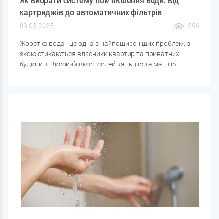
Як вибрати систему пом'якшення води: від
картриджів до автоматичних фільтрів
03.03.2025
296
Жорстка вода - це одна з найпоширеніших проблем, з
якою стикаються власники квартир та приватних
будинків. Високий вміст солей кальцію та магнію
призводить до появи накипу на нагрівальних приладах,
погіршує смак води, сушить шкіру та волосся, а також
знижує ефективність миючих засобів.