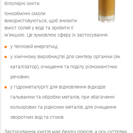
біполярні іоніти.
Іонообмінні смоли
використовуються, щоб знизити
вміст солей у воді та зробити її
м'якшою. Це зумовлює сферу їх застосування:
у тепловій енергетиці;
у хімічному виробництві для синтезу органіки (як
каталізатор), очищення та поділу різноманітних
речовин;
у гідрометалургії для відновлення відходів
гальваніки та обробки металів, при збагаченні
кольорових та рідкісних металів, для очищення
зворотних вод та стоків.
Застосування іонітів має безліч плюсів, а ось суттєвих