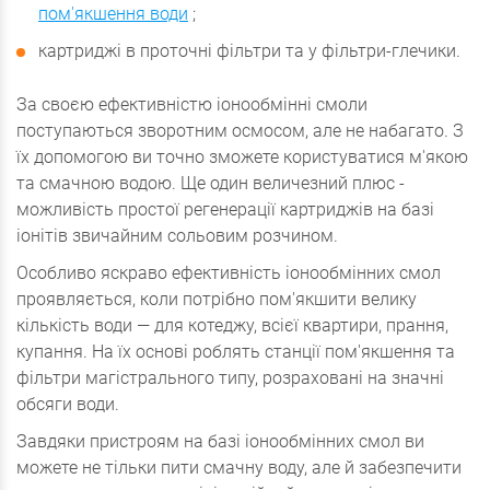
пом'якшення води
;
картриджі в проточні фільтри та у фільтри-глечики.
За своєю ефективністю іонообмінні смоли
поступаються зворотним осмосом, але не набагато. З
їх допомогою ви точно зможете користуватися м'якою
та смачною водою. Ще один величезний плюс -
можливість простої регенерації картриджів на базі
іонітів звичайним сольовим розчином.
Особливо яскраво ефективність іонообмінних смол
проявляється, коли потрібно пом'якшити велику
кількість води — для котеджу, всієї квартири, прання,
купання. На їх основі роблять станції пом'якшення та
фільтри магістрального типу, розраховані на значні
обсяги води.
Завдяки пристроям на базі іонообмінних смол ви
можете не тільки пити смачну воду, але й забезпечити