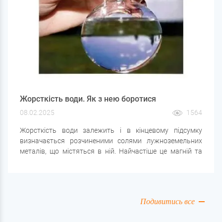
Жорсткість води. Як з нею боротися
08.02.2025
1564
Жорсткість води залежить і в кінцевому підсумку
визначається розчиненими солями лужноземельних
металів, що містяться в ній. Найчастіше це магній та
кальцій, відомі також як «солі твердості». Чим більше у
воді зазначених речовин, тим жорсткішою вона
вважається. Фахівцями розрізняються два типи
зазначеного стану:
Подивитись все