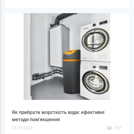
ефективність миючих засобів та сушить шкіру. Щоб
вирішити цю проблему, використовується система
пом'якшення води. У цій статті ми розповімо, як вона
працює, з чого полягає й у чому її переваги.
Як прибрати жорсткість води: ефективні
методи пом'якшення
03.03.2025
307