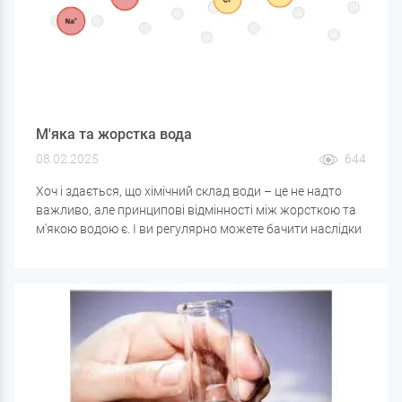
М'яка та жорстка вода
08.02.2025
644
Хоч і здається, що хімічний склад води – це не надто
важливо, але принципові відмінності між жорсткою та
м'якою водою є. І ви регулярно можете бачити наслідки
застосування жорсткої води: накип у чайниках та інших
нагрівальних приладах. Занадто м'яка вода теж діє на
труби та котли, але трохи по-іншому. Тимчасова
жорсткість (вміст у воді гідрокарбонатів кальцію та
магнію) забезпечує кислотно-лужну буферність, що
значно знижує швидкість виникнення іржі та
інтенсивність корозії.