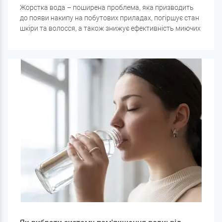
Жорстка вода – поширена проблема, яка призводить
до появи накипу на побутових приладах, погіршує стан
шкіри та волосся, а також знижує ефективність миючих
засобів. У цій статті розберемо
основні методи
пом'якшення води
, які системи працюють найкраще і
як вибрати потрібний варіант для вашого будинку.