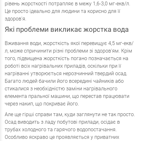
рівень жорсткості потрапляє в межу 1,6-3,0 мг-екв/л.
Це просто ідеально для людини та корисно для її
здоров'я.
Які проблеми викликає жорстка вода
Вживання води, жорсткість якої перевищує 4,5 мг-екв/
л, може спричинити різні проблеми зі здоров'ям. Крім
того, підвищена жорсткість погано позначається на
роботі всіх нагрівальних приладів, оскільки при її
нагріванні утворюється нерозчинний твердий осад.
Багато людей бачили його всередині чайників або
стикалися з необхідністю заміни нагрівального
елемента пральної машини, що перестав працювати
через накип, що покриває його.
Але ще гірші справи там, куди заглянути не так просто.
Осад виводить з ладу побутові прилади, осідає в
трубах холодного та гарячого водопостачання.
Особливо яскраво це проявляється у приватних