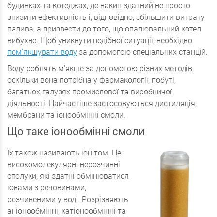
будинках та котеджах, де накип здатний не просто
знизити ефективність і, відповідно, збільшити витрату
палива, а призвести до того, що опалювальний котел
вибухне. Щоб уникнути подібної ситуації, необхідно
пом'якшувати воду
за допомогою спеціальних станцій.
Воду роблять м'якше за допомогою різних методів,
оскільки вона потрібна у фармакології, побуті,
багатьох галузях промислової та виробничої
діяльності. Найчастіше застосовуються дистиляція,
мембрани та іонообмінні смоли.
Що таке іонообмінні смоли
Їх також називають іонітом. Це
високомолекулярні нерозчинні
сполуки, які здатні обмінюватися
іонами з речовинами,
розчиненими у воді. Розрізняють
аніонообмінні, катіонообмінні та