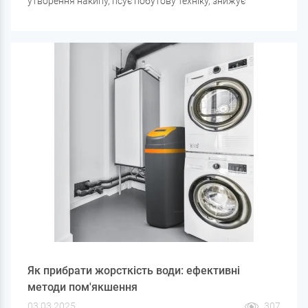
утворення накипу, псує побутову техніку, знижує
ефективність миючих засобів та сушить шкіру. Щоб
вирішити цю проблему, використовується система
пом'якшення води. У цій статті ми розповімо, як вона
працює, з чого полягає й у чому її переваги.
Як прибрати жорсткість води: ефективні
методи пом'якшення
03.03.2025
307