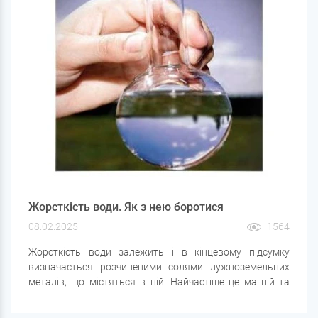
елемента пральної машини, що перестав працювати
через накип, що покриває його.
Жорсткість води. Як з нею боротися
08.02.2025
1564
Жорсткість води залежить і в кінцевому підсумку
визначається розчиненими солями лужноземельних
металів, що містяться в ній. Найчастіше це магній та
кальцій, відомі також як «солі твердості». Чим більше у
воді зазначених речовин, тим жорсткішою вона