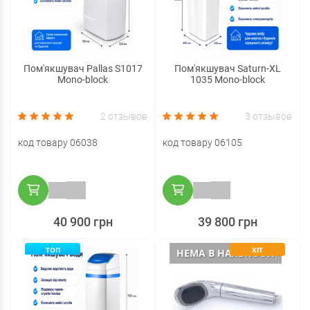
Пом'якшувач Pallas S1017
Пом'якшувач Saturn-XL
Mono-block
1035 Mono-block
2 отзывов
3 отзывов
код товару 06038
код товару 06105
40 900 грн
39 800 грн
ТОП
ХІТ
НЕМА В НАЯВНОСТІ