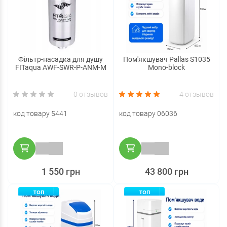
Фільтр-насадка для душу
Пом'якшувач Pallas S1035
FITaqua AWF-SWR-P-ANM-M
Mono-block
0 отзывов
4 отзывов
код товару 5441
код товару 06036
1 550 грн
43 800 грн
ТОП
ТОП