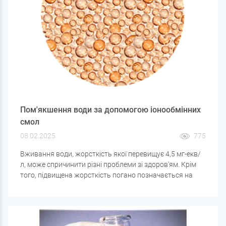
Пом'якшення води за допомогою іонообмінних
смол
08.02.2025
775
Вживання води, жорсткість якої перевищує 4,5 мг-екв/
л, може спричинити різні проблеми зі здоров'ям. Крім
того, підвищена жорсткість погано позначається на
роботі всіх нагрівальних приладів, оскільки при її
нагріванні утворюється нерозчинний твердий осад.
Багато людей бачили його всередині чайників або
стикалися з необхідністю заміни нагрівального