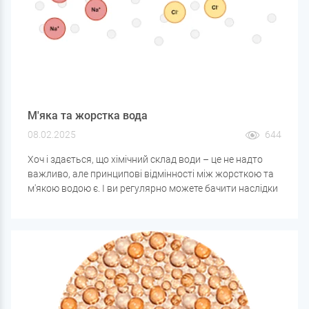
М'яка та жорстка вода
08.02.2025
644
Хоч і здається, що хімічний склад води – це не надто
важливо, але принципові відмінності між жорсткою та
м'якою водою є. І ви регулярно можете бачити наслідки
застосування жорсткої води: накип у чайниках та інших
нагрівальних приладах. Занадто м'яка вода теж діє на
труби та котли, але трохи по-іншому. Тимчасова
жорсткість (вміст у воді гідрокарбонатів кальцію та
магнію) забезпечує кислотно-лужну буферність, що
значно знижує швидкість виникнення іржі та
інтенсивність корозії.