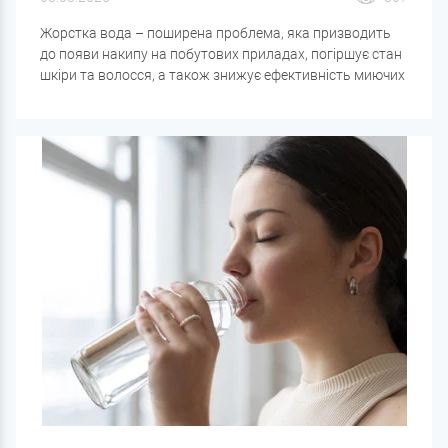
Жорстка вода – поширена проблема, яка призводить
до появи накипу на побутових приладах, погіршує стан
шкіри та волосся, а також знижує ефективність миючих
засобів. У цій статті розберемо
основні методи
пом'якшення води
, які системи працюють найкраще і
як вибрати потрібний варіант для вашого будинку.