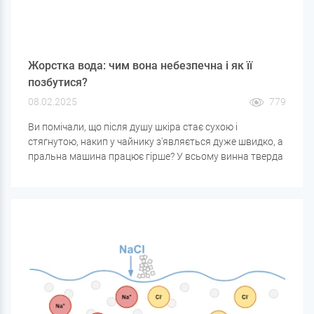
Жорстка вода: чим вона небезпечна і як її
позбутися?
08.02.2025
779
Ви помічали, що після душу шкіра стає сухою і
стягнутою, накип у чайнику з'являється дуже швидко, а
пральна машина працює гірше? У всьому винна тверда
вода. Це одна з найпоширеніших проблем
водопостачання, що впливає не лише на сантехніку та
побутову техніку, а й на здоров'я людини.