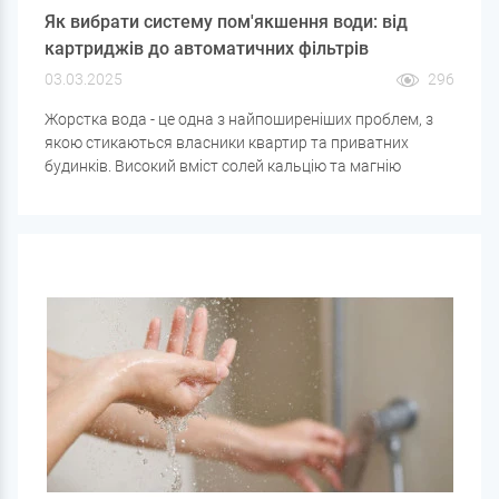
Як вибрати систему пом'якшення води: від
картриджів до автоматичних фільтрів
03.03.2025
296
Жорстка вода - це одна з найпоширеніших проблем, з
якою стикаються власники квартир та приватних
будинків. Високий вміст солей кальцію та магнію
призводить до появи накипу на нагрівальних приладах,
погіршує смак води, сушить шкіру та волосся, а також
знижує ефективність миючих засобів.