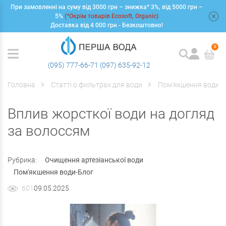
При замовленні на суму від 3000 грн – знижка* 3%, від 5000 грн –
+
5%
(*Окрім товарів Ecosoft, Organic)
Доставка від 4 000 грн - Безкоштовно!
0
(095) 777-66-71
(097) 635-92-12
Головна
Статті о фильтрах для води
Пом'якшення води-Б
Вплив жорсткої води на догляд
за волоссям
Рубрика:
Очищення артезіанської води
Пом'якшення води-Блог
601
09.05.2025