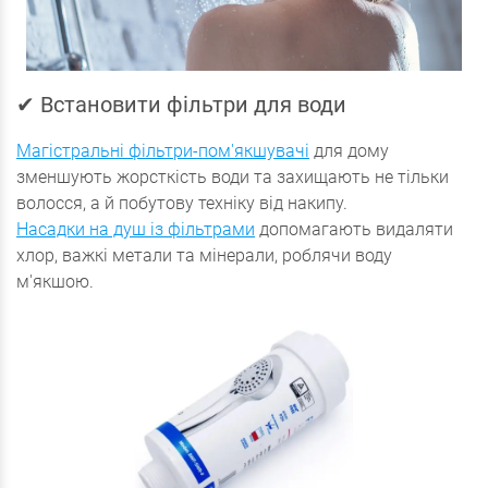
✔ Встановити фільтри для води
Магістральні фільтри-пом'якшувачі
для дому
зменшують жорсткість води та захищають не тільки
волосся, а й побутову техніку від накипу.
Насадки на душ із фільтрами
допомагають видаляти
хлор, важкі метали та мінерали, роблячи воду
м'якшою.