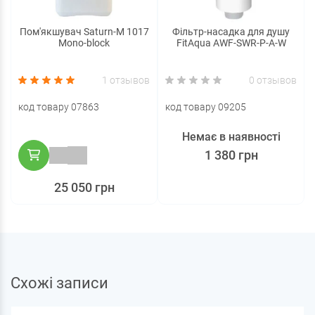
Пом'якшувач Saturn-M 1017
Фільтр-насадка для душу
Mono-block
FitAqua AWF-SWR-P-A-W
1 отзывов
0 отзывов
код товару 07863
код товару 09205
Немає в наявності
1 380 грн
25 050 грн
Схожі записи