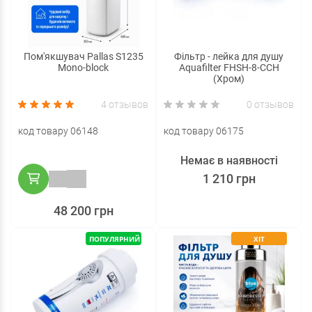
Пом'якшувач Pallas S1235
Фільтр - лейка для душу
Mono-block
Aquafilter FHSH-8-CCH
(Хром)
4 отзывов
0 отзывов
код товару 06148
код товару 06175
Немає в наявності
1 210 грн
48 200 грн
ПОПУЛЯРНИЙ
ХІТ