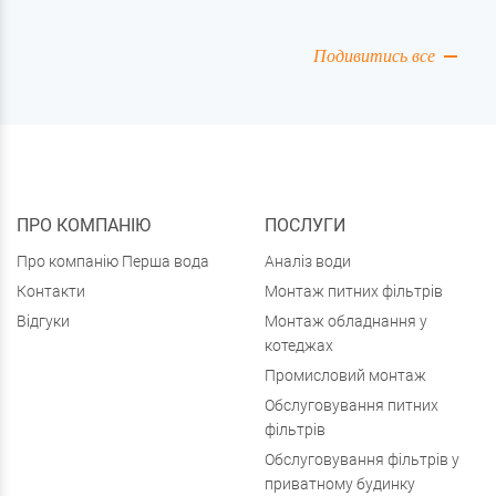
вважається. Фахівцями розрізняються два типи
зазначеного стану:
Подивитись все
ПРО КОМПАНІЮ
ПОСЛУГИ
Про компанію Перша вода
Аналіз води
Контакти
Монтаж питних фільтрів
Відгуки
Монтаж обладнання у
котеджах
Промисловий монтаж
Обслуговування питних
фільтрів
Обслуговування фільтрів у
приватному будинку