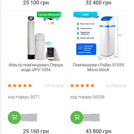
25 100 грн
32 400 грн
ПОПУЛЯРНИЙ
ТОП
Фільтр-пом'якшувач Перша
Пом'якшувач Pallas S1035
вода UPV-1054
Mono-block
1 отзывов
4 отзывов
код товару 9071
код товару 06036
29 160 грн
43 800 грн