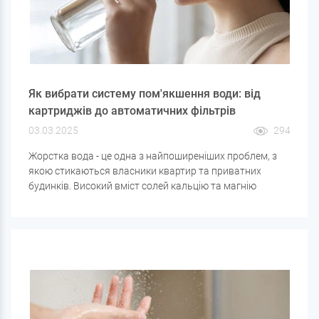
Як вибрати систему пом'якшення води: від
картриджів до автоматичних фільтрів
03.03.2025
294
Жорстка вода - це одна з найпоширеніших проблем, з
якою стикаються власники квартир та приватних
будинків. Високий вміст солей кальцію та магнію
призводить до появи накипу на нагрівальних приладах,
погіршує смак води, сушить шкіру та волосся, а також
знижує ефективність миючих засобів.