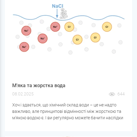
М'яка та жорстка вода
08.02.2025
644
Хоч і здається, що хімічний склад води – це не надто
важливо, але принципові відмінності між жорсткою та
м'якою водою є. І ви регулярно можете бачити наслідки
застосування жорсткої води: накип у чайниках та інших
нагрівальних приладах. Занадто м'яка вода теж діє на
труби та котли, але трохи по-іншому. Тимчасова