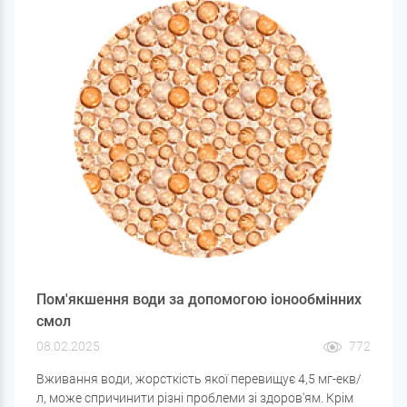
жорсткість (вміст у воді гідрокарбонатів кальцію та
магнію) забезпечує кислотно-лужну буферність, що
значно знижує швидкість виникнення іржі та
інтенсивність корозії.
Пом'якшення води за допомогою іонообмінних
смол
08.02.2025
772
Вживання води, жорсткість якої перевищує 4,5 мг-екв/
л, може спричинити різні проблеми зі здоров'ям. Крім