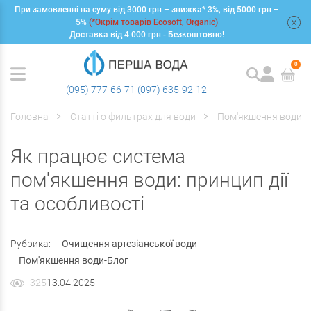
При замовленні на суму від 3000 грн – знижка* 3%, від 5000 грн –
+
5%
(*Окрім товарів Ecosoft, Organic)
Доставка від 4 000 грн - Безкоштовно!
0
(095) 777-66-71
(097) 635-92-12
Головна
Статті о фильтрах для води
Пом'якшення води-Б
Як працює система
пом'якшення води: принцип дії
та особливості
Рубрика:
Очищення артезіанської води
Пом'якшення води-Блог
325
13.04.2025