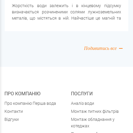
Жорсткість води залежить і в кінцевому підсумку
визначається розчиненими солями лужноземельних
металів, що містяться в ній. Найчастіше це магній та
кальцій, відомі також як «солі твердості». Чим більше у
воді зазначених речовин, тим жорсткішою вона
вважається. Фахівцями розрізняються два типи
зазначеного стану:
Подивитись все
ПРО КОМПАНІЮ
ПОСЛУГИ
Про компанію Перша вода
Аналіз води
Контакти
Монтаж питних фільтрів
Відгуки
Монтаж обладнання у
котеджах