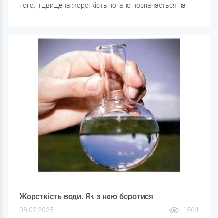
того, підвищена жорсткість погано позначається на
роботі всіх нагрівальних приладів, оскільки при її
нагріванні утворюється нерозчинний твердий осад.
Багато людей бачили його всередині чайників або
стикалися з необхідністю заміни нагрівального
елемента пральної машини, що перестав працювати
через накип, що покриває його.
Жорсткість води. Як з нею боротися
08.02.2025
1564