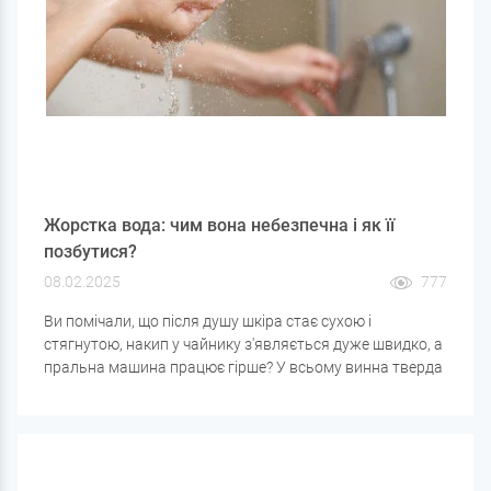
Жорстка вода: чим вона небезпечна і як її
позбутися?
08.02.2025
777
Ви помічали, що після душу шкіра стає сухою і
стягнутою, накип у чайнику з'являється дуже швидко, а
пральна машина працює гірше? У всьому винна тверда
вода. Це одна з найпоширеніших проблем
водопостачання, що впливає не лише на сантехніку та
побутову техніку, а й на здоров'я людини.