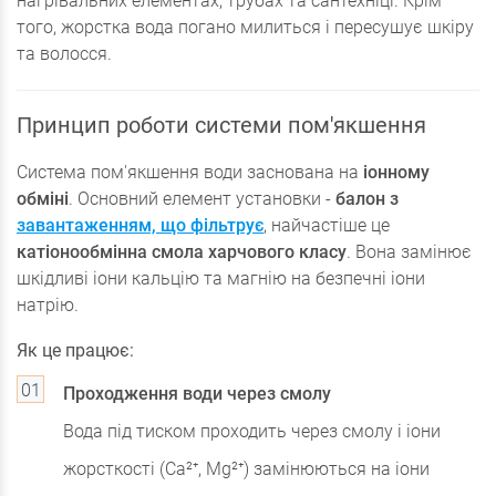
нагрівальних елементах, трубах та сантехніці. Крім
того, жорстка вода погано милиться і пересушує шкіру
та волосся.
Принцип роботи системи пом'якшення
Система пом'якшення води заснована на
іонному
обміні
. Основний елемент установки -
балон з
завантаженням, що фільтрує
, найчастіше це
катіонообмінна смола харчового класу
. Вона замінює
шкідливі іони кальцію та магнію на безпечні іони
натрію.
Як це працює:
Проходження води через смолу
Вода під тиском проходить через смолу і іони
жорсткості (Ca²⁺, Mg²⁺) замінюються на іони