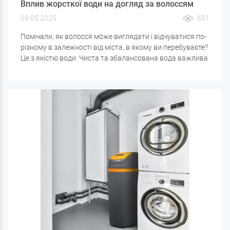
Вплив жорсткої води на догляд за волоссям
09.05.2025
601
Помічали, як волосся може виглядати і відчуватися по-
різному в залежності від міста, в якому ви перебуваєте?
Це з якістю води. Чиста та збалансована вода важлива
не тільки для здоров'я організму, але й для краси
волосся. У цій статті розберемося, як жорсткість води
впливає на стан локонів, які проблеми вона може
викликати і як підібрати правильний догляд.