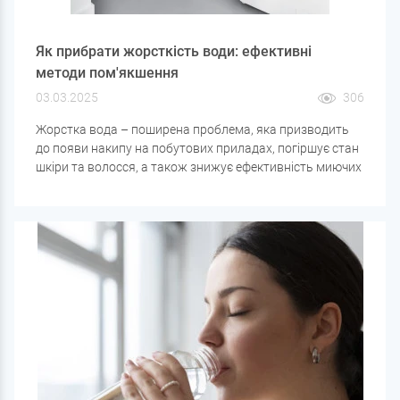
Як прибрати жорсткість води: ефективні
методи пом'якшення
03.03.2025
306
Жорстка вода – поширена проблема, яка призводить
до появи накипу на побутових приладах, погіршує стан
шкіри та волосся, а також знижує ефективність миючих
засобів. У цій статті розберемо
основні методи
пом'якшення води
, які системи працюють найкраще і
як вибрати потрібний варіант для вашого будинку.