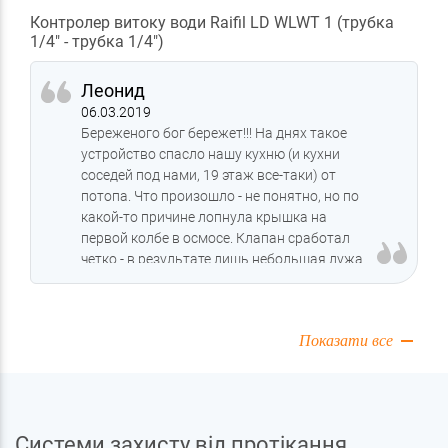
Контролер витоку води Raifil LD WLWT 1 (трубка
1/4" - трубка 1/4")
Леонид
06.03.2019
Береженого бог бережет!!! На днях такое
устройство спасло нашу кухню (и кухни
соседей под нами, 19 этаж все-таки) от
потопа. Что произошло - не понятно, но по
какой-то причине лопнула крышка на
первой колбе в осмосе. Клапан сработал
четко - в результате лишь небольшая лужа
воды, которую обнаружили только утром.
Я представляю, что было бы, если бы не
зашита!!! Так что рекомендую не экономить
Показати все
всем, не так дорого стоит приспособа
данная, а функции ее трудно переоценить!!!
Системи захисту від протікання,