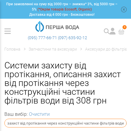
При замовленні на суму від 3000 грн – знижка* 3%, від 5000 грн –
+
5%
(*Окрім товарів Ecosoft, Organic)
Доставка від 4 000 грн - Безкоштовно!
0
(095) 777-66-71
(097) 635-92-12
Головна
Запчастини та аксесуари
Аксесуари до фільтрів
Системи захисту від
протікання, описання захист
від протікання через
конструкційні частини
фільтрів води від 308 грн
Ваш вибір:
Очистити
захист від протікання через конструкційні частини фільтрів води
×