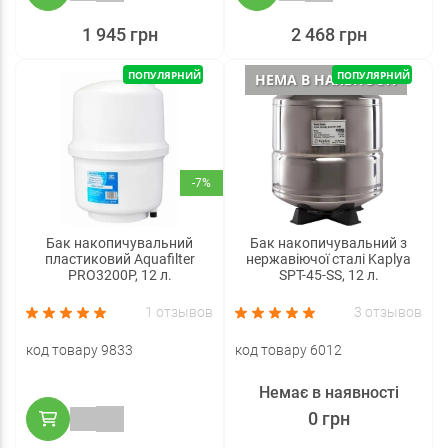
1 945 грн
2 468 грн
ПОПУЛЯРНИЙ
ПОПУЛЯРНИЙ
НЕМА В НАЯВНОСТІ
-7%
Бак накопичувальний
Бак накопичувальний з
пластиковий Aquafilter
нержавіючої сталі Kaplya
PRO3200P, 12 л.
SPT-45-SS, 12 л.
1 отзывов
3 отзывов
код товару 9833
код товару 6012
Немає в наявності
0 грн