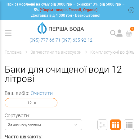
При замовленні на суму від 3000 грн – знижка* 3%, від 5000 грн –
+
5%
(*Окрім товарів Ecosoft, Organic)
Доставка від 4 000 грн - Безкоштовно!
0
(095) 777-66-71
(097) 635-92-12
Головна
Запчастини та аксесуари
Комплектуючі до фільтр
Баки для очищеної води 12
літрові
Ваш вибір:
Очистити
12
×
Сортувати:
За замовчуванням
Часто шукають: