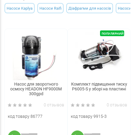
Насоси Kaplya
Насоси Raifi
Діафрагми для насосів
Насоси P
ПОПУЛЯРНИЙ
Насос для зворотного
Комплект підвищення тиску
осмосу HEADON HF9000M
P6005-S у зборі на пластині
300gpd
0 отзывов
0 отзывов
код товару 86777
код товару 9915-3