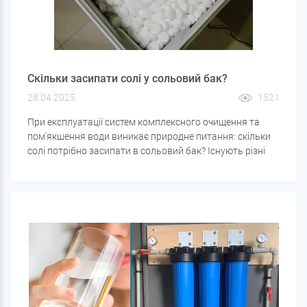
Скільки засипати солі у сольовий бак?
28.04.2025
1521
При експлуатації систем комплексного очищення та
пом'якшення води виникає природне питання: скільки
солі потрібно засипати в сольовий бак? Існують різні
думки щодо цього. Одні стверджують, що солі має бути
більшою, ніж води, інші — що води має бути трохи
більше, лише покриваючи сіль. Є й ті, хто просто
засинає по кілька мішків, не зважаючи на рівень води.