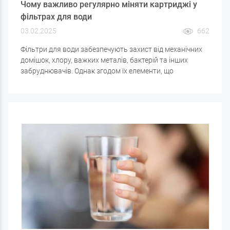
Чому важливо регулярно міняти картриджі у
фільтрах для води
03.02.2025
662
Фільтри для води забезпечують захист від механічних
домішок, хлору, важких металів, бактерій та інших
забруднювачів. Однак згодом їх елементи, що
фільтрують, втрачають ефективність і можуть не тільки
перестати очищати воду, але і погіршити її якість.