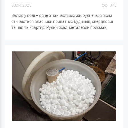
30.04.2025
375
Залізо у воді – одне з найчастіших забруднень, з яким
стикаються власники приватних будинків, свердловин
та навіть квартир. Рудий осад, металевий присмак,
помутніння - це може бути наслідком високого вмісту
заліза. Але щоб вибрати правильний фільтр, важливо
розуміти не лише його кількість, а й форму.