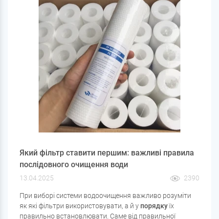
який підходить для конкретного типу забруднень.
Який фільтр ставити першим: важливі правила
послідовного очищення води
13.04.2025
2390
При виборі системи водоочищення важливо розуміти
як які фільтри використовувати, а й у
порядку
їх
правильно встановлювати. Саме від правильної