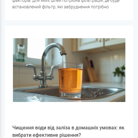
факторів: для яких цілей потрібна фільтрація, де буде
встановлений фільтр, які забруднення потрібно
видалити і яка вода очищатиметься. Розглянемо
основні критерії, що допоможуть підібрати
оптимальний варіант фільтра для води.
Чищення води від заліза в домашніх умовах: як
вибрати ефективне рішення?