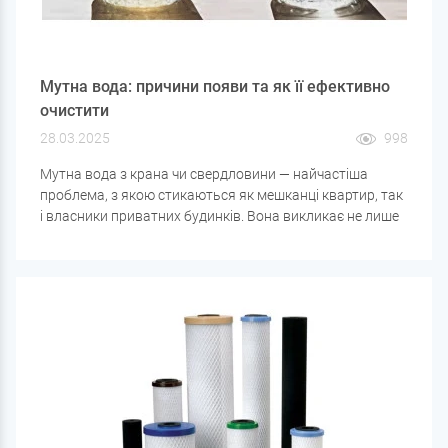
Мутна вода: причини появи та як її ефективно
очистити
28.03.2025
998
Мутна вода з крана чи свердловини — найчастіша
проблема, з якою стикаються як мешканці квартир, так
і власники приватних будинків. Вона викликає не лише
естетичну огиду, а й може бути небезпечною для
здоров'я. У статті розберемося, чому вода стає
каламутною, і які рішення допоможуть її очистити.