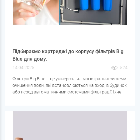
Підбираємо картриджі до корпусу фільтрів Big
Blue для дому.
14.04.2025
524
Фільтри Big Blue – це універсальні магістральні системи
очищення води, які встановлюються на вході в будинок
або перед автоматичними системами фільтрації. Їхнє
основне призначення – видалення механічних домішок,
хлору, заліза, солей жорсткості та інших забруднювачів,
що допомагає захистити побутову техніку та сантехніку,
продовжити термін служби фільтруючого обладнання
та покращити якість води.