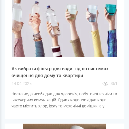
Як вибрати фільтр для води: гід по системах
очищення для дому та квартири
14.04.2025
361
Чиста вода необхідна для здоров'я, побутової техніки та
інженерних комунікацій. Однак водопровідна вода
часто містить хлор, іржу та механічні домішки, а у
свердловинній воді можуть бути залізо, солі
жорсткості, марганець та інші забруднення. Для
вирішення цих проблем варто купити фільтр для води,