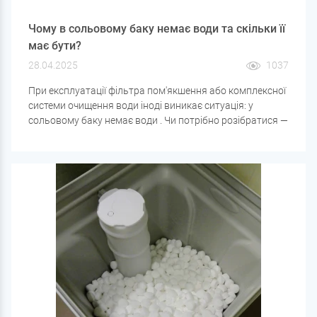
Чому в сольовому баку немає води та скільки її
має бути?
28.04.2025
1037
При експлуатації фільтра пом'якшення або комплексної
системи очищення води іноді виникає ситуація: у
сольовому баку немає води . Чи потрібно розібратися —
це нормальна ситуація чи ознака несправності?