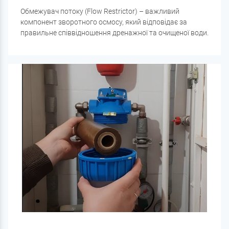
Обмежувач потоку (Flow Restrictor) – важливий
компонент зворотного осмосу, який відповідає за
правильне співвідношення дренажної та очищеної води.
Якщо обмежувач підібраний неправильно, це може
призвести до зайвої витрати води , швидкого
засмічення мембрани або зниження ефективності
фільтрації .