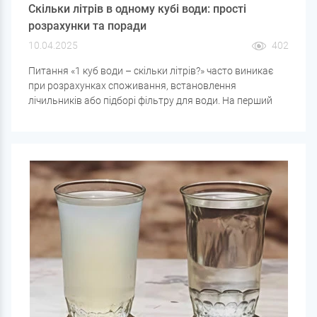
Скільки літрів в одному кубі води: прості
розрахунки та поради
10.04.2025
402
Питання «1 куб води – скільки літрів?» часто виникає
при розрахунках споживання, встановлення
лічильників або підборі фільтру для води. На перший
погляд, все просто, але розберемо не тільки сам
переклад одиниць, а й як ця інформація стане в нагоді в
побуті.