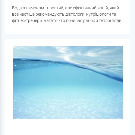
Вода з лимоном - простий, але ефективний напій, який
все частіше рекомендують дієтологи, нутріціологи та
фітнес-тренери. Багато хто починає ранок з теплої води
з часточкою лимона, щоб «запустити» організм і
зарядитися енергією. Але чи справді цей напій такий
корисний? Розбираємось, які плюси та мінуси біля води
з лимоном, кому вона підійде, а кому краще утриматися.