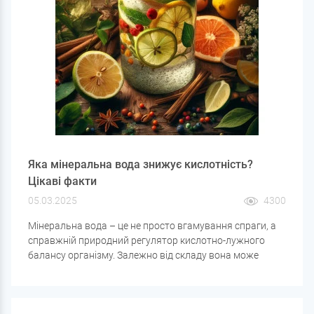
Яка мінеральна вода знижує кислотність?
Цікаві факти
05.03.2025
4300
Мінеральна вода – це не просто вгамування спраги, а
справжній природний регулятор кислотно-лужного
балансу організму. Залежно від складу вона може
підвищувати чи знижувати кислотність шлунка, що
відіграє важливу роль у лікуванні захворювань
шлунково-кишкового тракту.