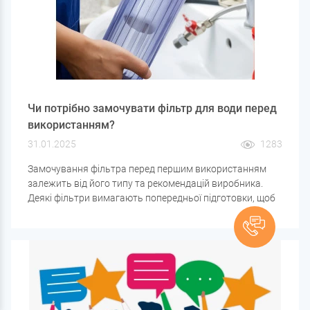
Чи потрібно замочувати фільтр для води перед
використанням?
31.01.2025
1283
Замочування фільтра перед першим використанням
залежить від його типу та рекомендацій виробника.
Деякі фільтри вимагають попередньої підготовки, щоб
уникнути повітряних пробок, активувати фільтруючі
матеріали та продовжити термін служби картриджа.