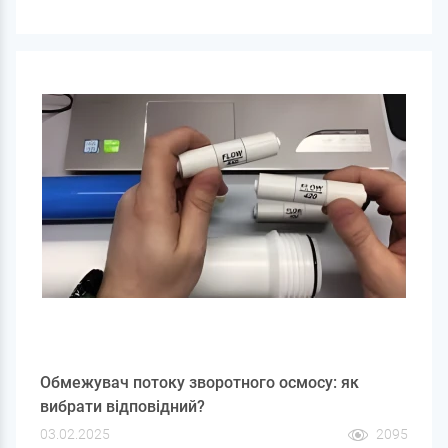
важливо не тільки дотримуватися водного балансу, але
і стежити за якістю води, що вживається. У цій статті ми
розберемо, скільки води потрібно пити людині за добу і
як очистити її за допомогою фільтрів, щоб вона була
безпечною та корисною.
Обмежувач потоку зворотного осмосу: як
вибрати відповідний?
03.02.2025
2095