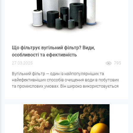
Що фільтрує вугільний фільтр? Види,
особливості та ефективність
27.03.2025
795
Вугільний фільтр — один із найпопулярніших та
найефективніших способів очищення води в побутових
та промислових умовах. Він широко використовується
в системах водоочищення завдяки своїй
універсальності та здатності затримувати широкий
спектр забруднень.