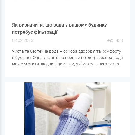
Як визначити, що вода у вашому будинку
потребує фільтрації
02.02.2025
438
Чиста та безпечна вода – основа здоров'я та комфорту
в будинку. Однак навіть на перший погляд прозора вода
може містити шкідливі домішки, які можуть негативно
позначитися на здоров'ї та стані побутової техніки. Як
же зрозуміти, що вода у вашому будинку потребує
додаткової фільтрації?