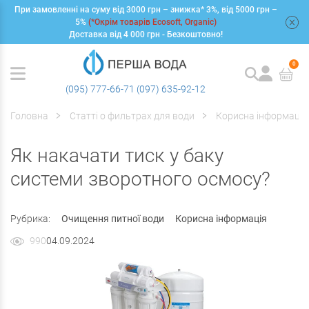
При замовленні на суму від 3000 грн – знижка* 3%, від 5000 грн –
+
5%
(*Окрім товарів Ecosoft, Organic)
Доставка від 4 000 грн - Безкоштовно!
0
(095) 777-66-71
(097) 635-92-12
Головна
Статті о фильтрах для води
Корисна інформація
Як накачати тиск у баку
системи зворотного осмосу?
Рубрика:
Очищення питної води
Корисна інформація
990
04.09.2024