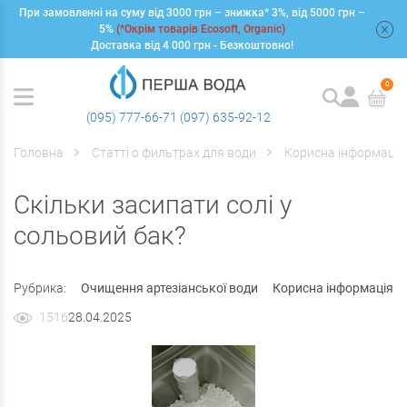
При замовленні на суму від 3000 грн – знижка* 3%, від 5000 грн –
+
5%
(*Окрім товарів Ecosoft, Organic)
Доставка від 4 000 грн - Безкоштовно!
0
(095) 777-66-71
(097) 635-92-12
Головна
Статті о фильтрах для води
Корисна інформація
Скільки засипати солі у
сольовий бак?
Рубрика:
Очищення артезіанської води
Корисна інформація
1516
28.04.2025