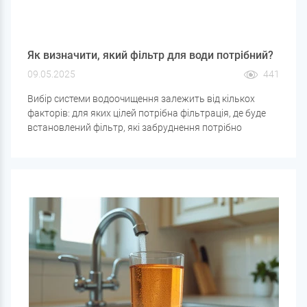
Як визначити, який фільтр для води потрібний?
09.05.2025
441
Вибір системи водоочищення залежить від кількох
факторів: для яких цілей потрібна фільтрація, де буде
встановлений фільтр, які забруднення потрібно
видалити і яка вода очищатиметься. Розглянемо
основні критерії, що допоможуть підібрати
оптимальний варіант фільтра для води.