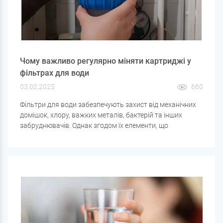
Чому важливо регулярно міняти картриджі у
фільтрах для води
03.02.2025
660
Фільтри для води забезпечують захист від механічних
домішок, хлору, важких металів, бактерій та інших
забруднювачів. Однак згодом їх елементи, що
фільтрують, втрачають ефективність і можуть не тільки
перестати очищати воду, але і погіршити її якість.