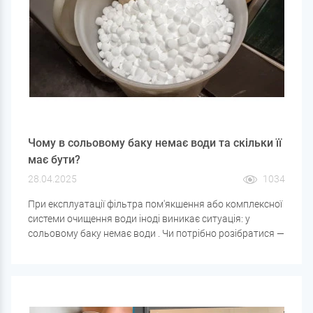
Чому в сольовому баку немає води та скільки її
має бути?
28.04.2025
1034
При експлуатації фільтра пом'якшення або комплексної
системи очищення води іноді виникає ситуація: у
сольовому баку немає води . Чи потрібно розібратися —
це нормальна ситуація чи ознака несправності?