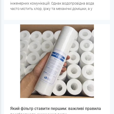
інженерних комунікацій. Однак водопровідна вода
часто містить хлор, іржу та механічні домішки, а у
свердловинній воді можуть бути залізо, солі
жорсткості, марганець та інші забруднення. Для
вирішення цих проблем варто купити фільтр для води,
який підходить для конкретного типу забруднень.
Який фільтр ставити першим: важливі правила