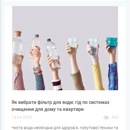
хлору, заліза, солей жорсткості та інших забруднювачів,
що допомагає захистити побутову техніку та сантехніку,
продовжити термін служби фільтруючого обладнання
та покращити якість води.
Як вибрати фільтр для води: гід по системах
очищення для дому та квартири
14.04.2025
360
Чиста вода необхідна для здоров'я, побутової техніки та