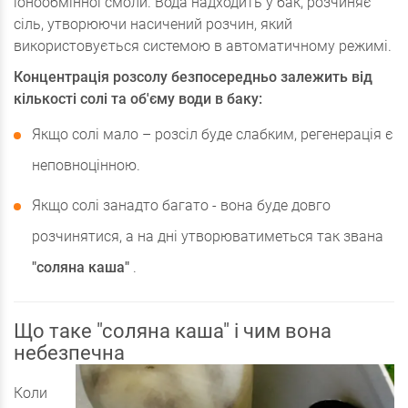
іонообмінної смоли. Вода надходить у бак, розчиняє
сіль, утворюючи насичений розчин, який
використовується системою в автоматичному режимі.
Концентрація розсолу безпосередньо залежить від
кількості солі та об'єму води в баку:
Якщо солі мало – розсіл буде слабким, регенерація є
неповноцінною.
Якщо солі занадто багато - вона буде довго
розчинятися, а на дні утворюватиметься так звана
"соляна каша"
.
Що таке "соляна каша" і чим вона
небезпечна
Коли