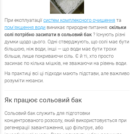
При експлуатації
систем комплексного очищення
та
пом'якшення води
виникає природне питання:
скільки
солі потрібно засипати в сольовий бак
? Існують різні
думки щодо цього. Одні стверджують, що солі має бути
більшою, ніж води, інші — що води має бути трохи
більше, лише покриваючи сіль. Є й ті, хто просто
засинає по кілька мішків, не зважаючи на рівень води.
На практиці всі ці підходи мають підстави, але важливо
розуміти нюанси.
Як працює сольовий бак
Сольовий бак служить для підготовки
концентрованого розсолу, який використовується при
регенерації завантаження, що фільтрує, або