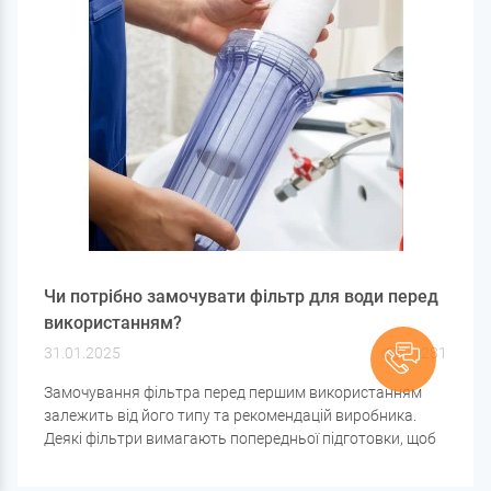
Чи потрібно замочувати фільтр для води перед
використанням?
31.01.2025
1281
Замочування фільтра перед першим використанням
залежить від його типу та рекомендацій виробника.
Деякі фільтри вимагають попередньої підготовки, щоб
уникнути повітряних пробок, активувати фільтруючі
матеріали та продовжити термін служби картриджа.