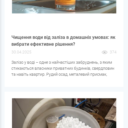
Чищення води від заліза в домашніх умовах: як
вибрати ефективне рішення?
30.04.2025
374
Залізо у воді – одне з найчастіших забруднень, з яким
стикаються власники приватних будинків, свердловин
та навіть квартир. Рудий осад, металевий присмак,
помутніння - це може бути наслідком високого вмісту
заліза. Але щоб вибрати правильний фільтр, важливо
розуміти не лише його кількість, а й форму.