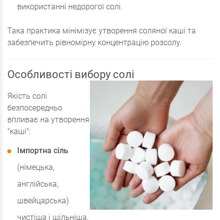
використанні недорогої солі.
Така практика мінімізує утворення соляної каші та
забезпечить рівномірну концентрацію розсолу.
Особливості вибору солі
Якість солі
безпосередньо
впливає на утворення
"каші":
Імпортна сіль
(німецька,
англійська,
швейцарська)
чистіша і щільніша,