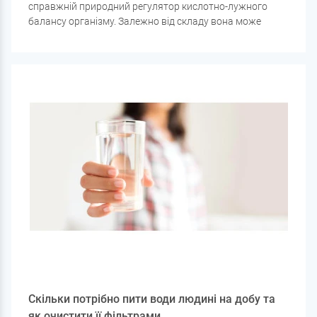
справжній природний регулятор кислотно-лужного
балансу організму. Залежно від складу вона може
підвищувати чи знижувати кислотність шлунка, що
відіграє важливу роль у лікуванні захворювань
шлунково-кишкового тракту.
Скільки потрібно пити води людині на добу та
як очистити її фільтрами