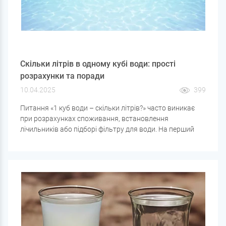
Скільки літрів в одному кубі води: прості
розрахунки та поради
10.04.2025
399
Питання «1 куб води – скільки літрів?» часто виникає
при розрахунках споживання, встановлення
лічильників або підборі фільтру для води. На перший
погляд, все просто, але розберемо не тільки сам
переклад одиниць, а й як ця інформація стане в нагоді в
побуті.