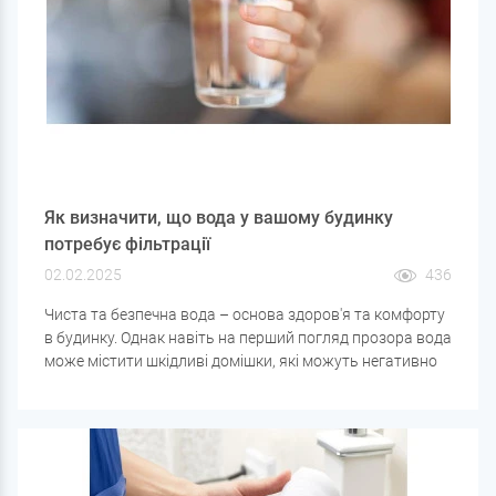
Як визначити, що вода у вашому будинку
потребує фільтрації
02.02.2025
436
Чиста та безпечна вода – основа здоров'я та комфорту
в будинку. Однак навіть на перший погляд прозора вода
може містити шкідливі домішки, які можуть негативно
позначитися на здоров'ї та стані побутової техніки. Як
же зрозуміти, що вода у вашому будинку потребує
додаткової фільтрації?