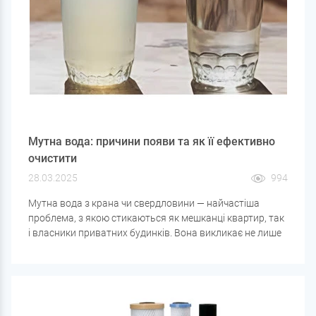
Мутна вода: причини появи та як її ефективно
очистити
28.03.2025
994
Мутна вода з крана чи свердловини — найчастіша
проблема, з якою стикаються як мешканці квартир, так
і власники приватних будинків. Вона викликає не лише
естетичну огиду, а й може бути небезпечною для
здоров'я. У статті розберемося, чому вода стає
каламутною, і які рішення допоможуть її очистити.