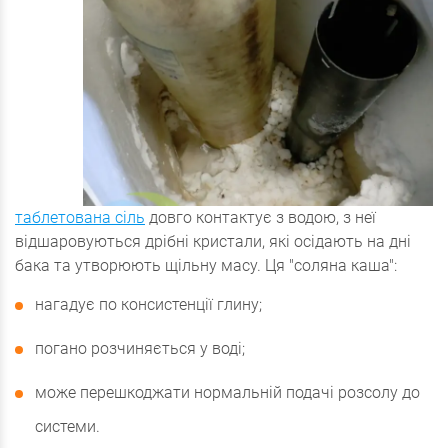
таблетована сіль
довго контактує з водою, з неї
відшаровуються дрібні кристали, які осідають на дні
бака та утворюють щільну масу. Ця "соляна каша":
нагадує по консистенції глину;
погано розчиняється у воді;
може перешкоджати нормальній подачі розсолу до
системи.