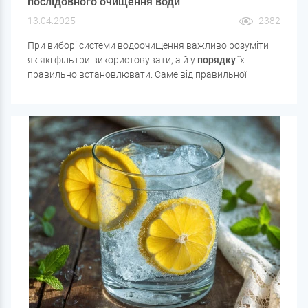
послідовного очищення води
13.04.2025
2382
При виборі системи водоочищення важливо розуміти
як які фільтри використовувати, а й у
порядку
їх
правильно встановлювати. Саме від правильної
послідовності залежить ефективність всієї фільтрації,
термін служби картриджів та захист основного
обладнання від пошкоджень.