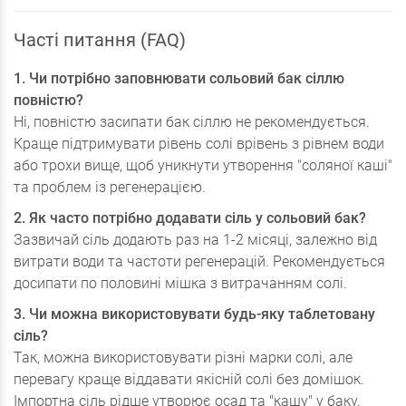
Часті питання (FAQ)
1. Чи потрібно заповнювати сольовий бак сіллю
повністю?
Ні, повністю засипати бак сіллю не рекомендується.
Краще підтримувати рівень солі врівень з рівнем води
або трохи вище, щоб уникнути утворення "соляної каші"
та проблем із регенерацією.
2. Як часто потрібно додавати сіль у сольовий бак?
Зазвичай сіль додають раз на 1-2 місяці, залежно від
витрати води та частоти регенерацій. Рекомендується
досипати по половині мішка з витрачанням солі.
3. Чи можна використовувати будь-яку таблетовану
сіль?
Так, можна використовувати різні марки солі, але
перевагу краще віддавати якісній солі без домішок.
Імпортна сіль рідше утворює осад та "кашу" у баку.