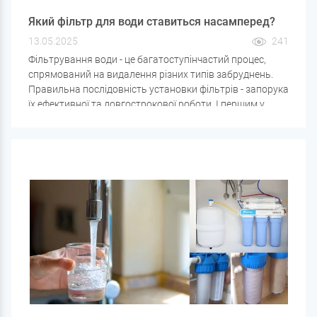
Який фільтр для води ставиться насамперед?
13.05.2025
241
Фільтрування води - це багатоступінчастий процес,
спрямований на видалення різних типів забруднень.
Правильна послідовність установки фільтрів - запорука
їх ефективної та довгострокової роботи. І першим у
цьому ланцюжку завжди встановлюється фільтр
механічного очищення води.