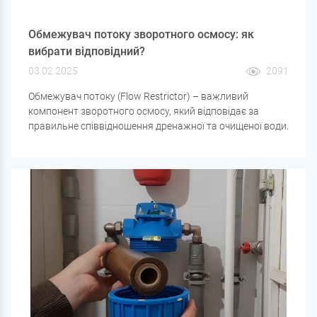
Обмежувач потоку зворотного осмосу: як
вибрати відповідний?
03.02.2025
2091
Обмежувач потоку (Flow Restrictor) – важливий
компонент зворотного осмосу, який відповідає за
правильне співвідношення дренажної та очищеної води.
Якщо обмежувач підібраний неправильно, це може
призвести до зайвої витрати води , швидкого
засмічення мембрани або зниження ефективності
фільтрації .