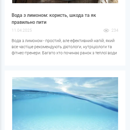
Вода з лимоном: користь, шкода та як
правильно пити
11.04.2025
234
Вода з лимоном - простий, але ефективний напій, який
все частіше рекомендують дієтологи, нутріціологи та
фітнес-тренери. Багато хто починає ранок з теплої води
з часточкою лимона, щоб «запустити» організм і
зарядитися енергією. Але чи справді цей напій такий
корисний? Розбираємось, які плюси та мінуси біля води
з лимоном, кому вона підійде, а кому краще утриматися.