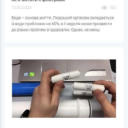
14.02.2025
562
Вода – основа життя. Людський організм складається
із води приблизно на 60%, а її недолік може призвести
до різних проблем зі здоров'ям. Однак, не менш
важливо не тільки дотримуватися водного балансу, але
і стежити за якістю води, що вживається. У цій статті ми
розберемо, скільки води потрібно пити людині за добу і
як очистити її за допомогою фільтрів, щоб вона була
безпечною та корисною.