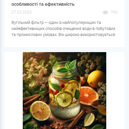
особливості та ефективність
27.03.2025
790
Вугільний фільтр — один із найпопулярніших та
найефективніших способів очищення води в побутових
та промислових умовах. Він широко використовується
в системах водоочищення завдяки своїй
універсальності та здатності затримувати широкий
спектр забруднень.