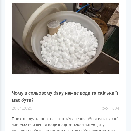
Чому в сольовому баку немає води та скільки її
має бути?
28.04.2025
1034
При експлуатації фільтра пом'якшення або комплексної
системи очищення води іноді виникає ситуація: у
сольовому баку немає води . Чи потрібно розібратися —