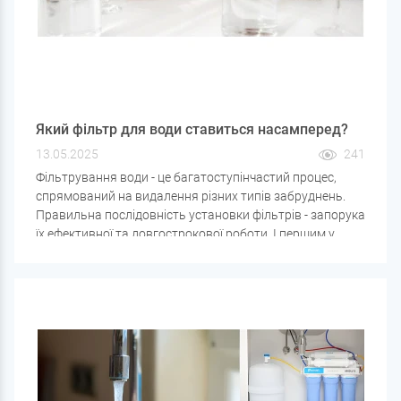
Який фільтр для води ставиться насамперед?
13.05.2025
241
Фільтрування води - це багатоступінчастий процес,
спрямований на видалення різних типів забруднень.
Правильна послідовність установки фільтрів - запорука
їх ефективної та довгострокової роботи. І першим у
цьому ланцюжку завжди встановлюється фільтр
механічного очищення води.