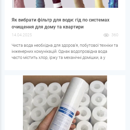
Як вибрати фільтр для води: гід по системах
очищення для дому та квартири
14.04.2025
360
Чиста вода необхідна для здоров'я, побутової техніки та
інженерних комунікацій. Однак водопровідна вода
часто містить хлор, іржу та механічні домішки, а у
свердловинній воді можуть бути залізо, солі
жорсткості, марганець та інші забруднення. Для
вирішення цих проблем варто купити фільтр для води,
який підходить для конкретного типу забруднень.