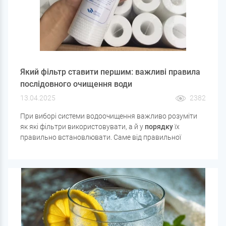
Який фільтр ставити першим: важливі правила
послідовного очищення води
13.04.2025
2382
При виборі системи водоочищення важливо розуміти
як які фільтри використовувати, а й у
порядку
їх
правильно встановлювати. Саме від правильної
послідовності залежить ефективність всієї фільтрації,
термін служби картриджів та захист основного
обладнання від пошкоджень.