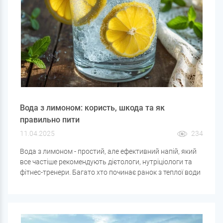
Вода з лимоном: користь, шкода та як
правильно пити
11.04.2025
234
Вода з лимоном - простий, але ефективний напій, який
все частіше рекомендують дієтологи, нутріціологи та
фітнес-тренери. Багато хто починає ранок з теплої води
з часточкою лимона, щоб «запустити» організм і
зарядитися енергією. Але чи справді цей напій такий
корисний? Розбираємось, які плюси та мінуси біля води
з лимоном, кому вона підійде, а кому краще утриматися.