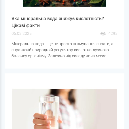
Яка мінеральна вода знижує кислотність?
Цікаві факти
05.03.2025
4295
Мінеральна вода – це не просто вгамування спраги, а
справжній природний регулятор кислотно-лужного
балансу організму. Залежно від складу вона може
підвищувати чи знижувати кислотність шлунка, що
відіграє важливу роль у лікуванні захворювань
шлунково-кишкового тракту.