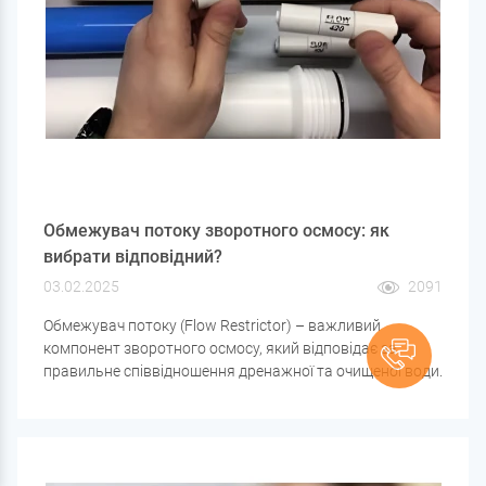
Обмежувач потоку зворотного осмосу: як
вибрати відповідний?
03.02.2025
2091
Обмежувач потоку (Flow Restrictor) – важливий
компонент зворотного осмосу, який відповідає за
правильне співвідношення дренажної та очищеної води.
Якщо обмежувач підібраний неправильно, це може
призвести до зайвої витрати води , швидкого
засмічення мембрани або зниження ефективності
фільтрації .