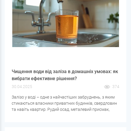
Чищення води від заліза в домашніх умовах: як
вибрати ефективне рішення?
30.04.2025
374
Залізо у воді – одне з найчастіших забруднень, з яким
стикаються власники приватних будинків, свердловин
та навіть квартир. Рудий осад, металевий присмак,
помутніння - це може бути наслідком високого вмісту
заліза. Але щоб вибрати правильний фільтр, важливо
розуміти не лише його кількість, а й форму.