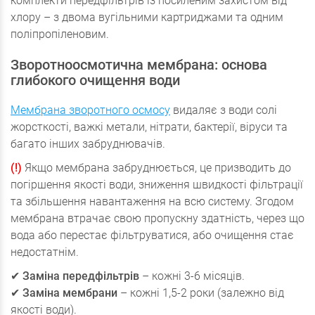
комплекти передфільтрів із посиленим захистом від
хлору – з двома вугільними картриджами та одним
поліпропіленовим.
Зворотноосмотична мембрана: основа
глибокого очищення води
Мембрана зворотного осмосу
видаляє з води солі
жорсткості, важкі метали, нітрати, бактерії, віруси та
багато інших забруднювачів.
(!)
Якщо мембрана забруднюється, це призводить до
погіршення якості води, зниження швидкості фільтрації
та збільшення навантаження на всю систему. Згодом
мембрана втрачає свою пропускну здатність, через що
вода або перестає фільтруватися, або очищення стає
недостатнім.
✔
Заміна передфільтрів
– кожні 3-6 місяців.
✔
Заміна мембрани
– кожні 1,5-2 роки (залежно від
якості води).