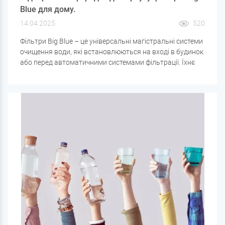
Blue для дому.
14.04.2025
520
Фільтри Big Blue – це універсальні магістральні системи
очищення води, які встановлюються на вході в будинок
або перед автоматичними системами фільтрації. Їхнє
основне призначення – видалення механічних домішок,
хлору, заліза, солей жорсткості та інших забруднювачів,
що допомагає захистити побутову техніку та сантехніку,
продовжити термін служби фільтруючого обладнання
та покращити якість води.