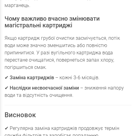
марганець.
Чому важливо вчасно змінювати
магістральні картриджі
Якщо картридж грубої очистки засмічується, потік
води може значно зменшитись або повністю
припинитися. У разі вугільного картриджа вода
перестане очищатися, повернеться запах хлору,
погіршиться смак.
✔
Заміна картриджів
– кожні 3-6 місяців.
✔
Наслідки несвоєчасної заміни
– зниження напору
води та відсутність очищення.
Висновок
✔ Регулярна заміна картриджів продовжує термін
служби фільтрів та запобігає попаданню