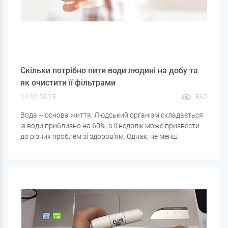
Скільки потрібно пити води людині на добу та
як очистити її фільтрами
14.02.2025
562
Вода – основа життя. Людський організм складається
із води приблизно на 60%, а її недолік може призвести
до різних проблем зі здоров'ям. Однак, не менш
важливо не тільки дотримуватися водного балансу, але
і стежити за якістю води, що вживається. У цій статті ми
розберемо, скільки води потрібно пити людині за добу і
як очистити її за допомогою фільтрів, щоб вона була
безпечною та корисною.