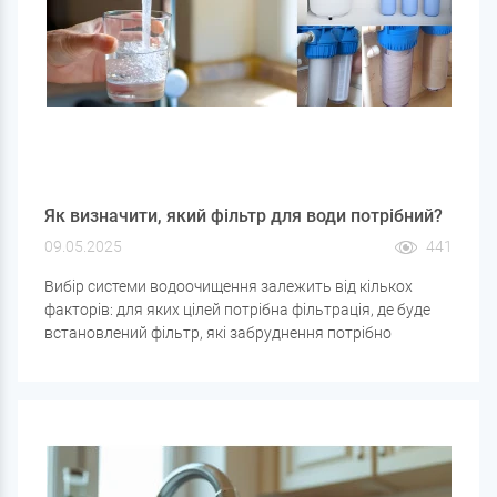
Як визначити, який фільтр для води потрібний?
09.05.2025
441
Вибір системи водоочищення залежить від кількох
факторів: для яких цілей потрібна фільтрація, де буде
встановлений фільтр, які забруднення потрібно
видалити і яка вода очищатиметься. Розглянемо
основні критерії, що допоможуть підібрати
оптимальний варіант фільтра для води.