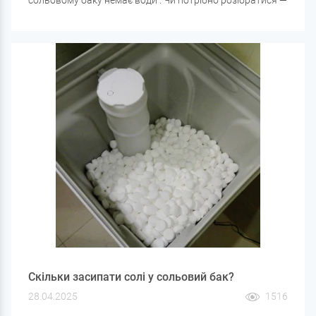
це нормальна ситуація чи ознака несправності?
Скільки засипати солі у сольовий бак?
28.04.2025
1516