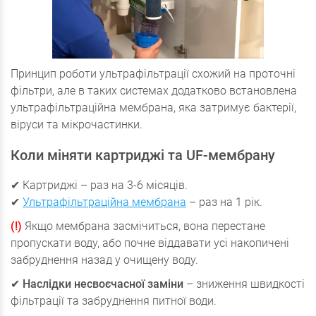
Принцип роботи ультрафільтрації схожий на проточні
фільтри, але в таких системах додатково встановлена
ультрафільтраційна мембрана, яка затримує бактерії,
віруси та мікрочастинки.
Коли міняти картриджі та UF-мембрану
✔ Картриджі – раз на 3-6 місяців.
✔
Ультрафільтраційна мембрана
– раз на 1 рік.
(!)
Якщо мембрана засмічиться, вона перестане
пропускати воду, або почне віддавати усі накопичені
забруднення назад у очищену воду.
✔
Наслідки несвоєчасної заміни
– зниження швидкості
фільтрації та забруднення питної води.