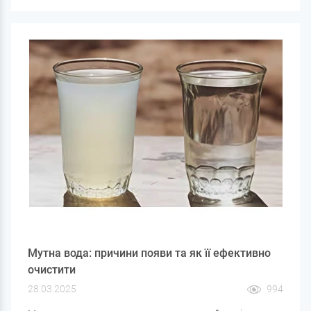
переклад одиниць, а й як ця інформація стане в нагоді в
побуті.
Мутна вода: причини появи та як її ефективно
очистити
28.03.2025
994