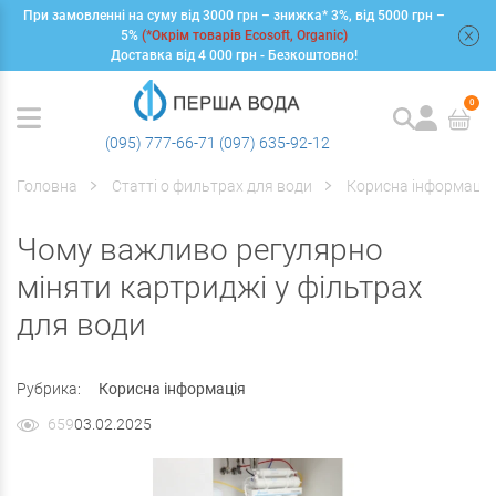
При замовленні на суму від 3000 грн – знижка* 3%, від 5000 грн –
+
5%
(*Окрім товарів Ecosoft, Organic)
Доставка від 4 000 грн - Безкоштовно!
0
(095) 777-66-71
(097) 635-92-12
Головна
Статті о фильтрах для води
Корисна інформація
Чому важливо регулярно
міняти картриджі у фільтрах
для води
Рубрика:
Корисна інформація
659
03.02.2025