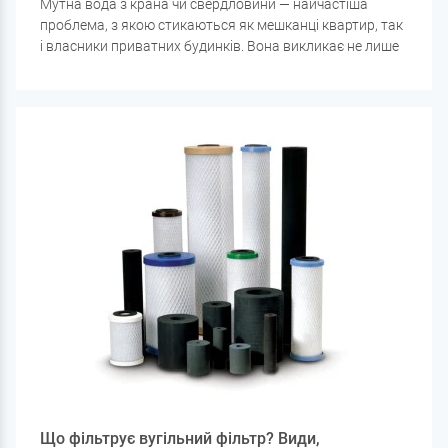
Мутна вода з крана чи свердловини — найчастіша
проблема, з якою стикаються як мешканці квартир, так
і власники приватних будинків. Вона викликає не лише
естетичну огиду, а й може бути небезпечною для
здоров'я. У статті розберемося, чому вода стає
каламутною, і які рішення допоможуть її очистити.
Що фільтрує вугільний фільтр? Види,