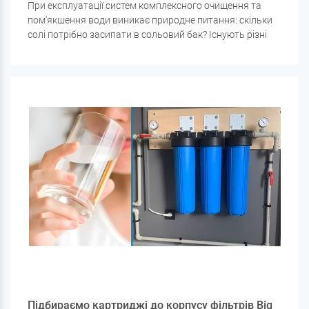
При експлуатації систем комплексного очищення та
пом'якшення води виникає природне питання: скільки
солі потрібно засипати в сольовий бак? Існують різні
думки щодо цього. Одні стверджують, що солі має бути
більшою, ніж води, інші — що води має бути трохи
більше, лише покриваючи сіль. Є й ті, хто просто
засинає по кілька мішків, не зважаючи на рівень води.
Підбираємо картриджі до корпусу фільтрів Big