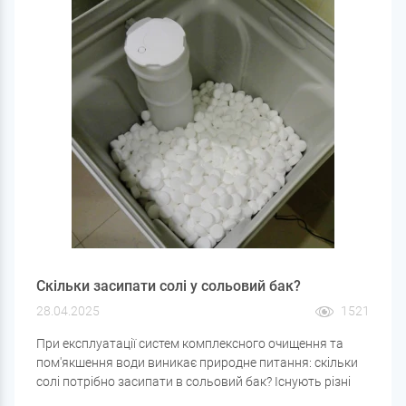
Скільки засипати солі у сольовий бак?
28.04.2025
1521
При експлуатації систем комплексного очищення та
пом'якшення води виникає природне питання: скільки
солі потрібно засипати в сольовий бак? Існують різні
думки щодо цього. Одні стверджують, що солі має бути