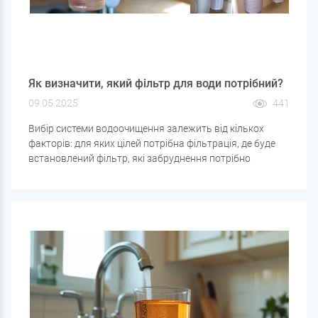
Як визначити, який фільтр для води потрібний?
09.05.2025
441
Вибір системи водоочищення залежить від кількох
факторів: для яких цілей потрібна фільтрація, де буде
встановлений фільтр, які забруднення потрібно
видалити і яка вода очищатиметься. Розглянемо
основні критерії, що допоможуть підібрати
оптимальний варіант фільтра для води.