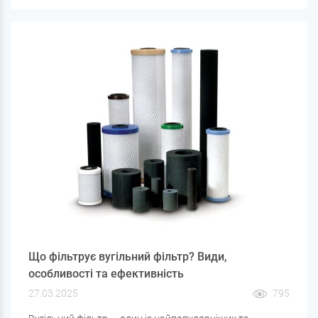
здоров'я. У статті розберемося, чому вода стає
каламутною, і які рішення допоможуть її очистити.
Що фільтрує вугільний фільтр? Види,
особливості та ефективність
27.03.2025
795