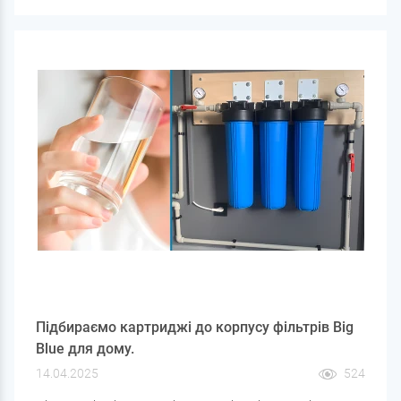
більшою, ніж води, інші — що води має бути трохи
більше, лише покриваючи сіль. Є й ті, хто просто
засинає по кілька мішків, не зважаючи на рівень води.
Підбираємо картриджі до корпусу фільтрів Big
Blue для дому.
14.04.2025
524