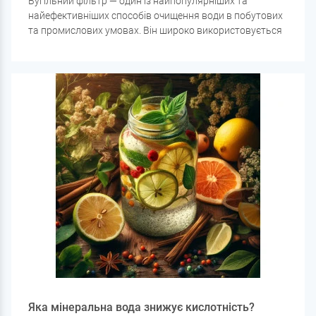
Вугільний фільтр — один із найпопулярніших та
найефективніших способів очищення води в побутових
та промислових умовах. Він широко використовується
в системах водоочищення завдяки своїй
універсальності та здатності затримувати широкий
спектр забруднень.
Яка мінеральна вода знижує кислотність?