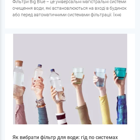
Фільтри Big Blue – це універсальні магістральні системи
очищення води, які встановлюються на вході в будинок
або перед автоматичними системами фільтрації. Їхнє
основне призначення – видалення механічних домішок,
хлору, заліза, солей жорсткості та інших забруднювачів,
що допомагає захистити побутову техніку та сантехніку,
продовжити термін служби фільтруючого обладнання
та покращити якість води.
Як вибрати фільтр для води: гід по системах