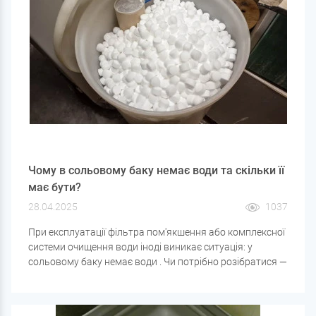
Чому в сольовому баку немає води та скільки її
має бути?
28.04.2025
1037
При експлуатації фільтра пом'якшення або комплексної
системи очищення води іноді виникає ситуація: у
сольовому баку немає води . Чи потрібно розібратися —
це нормальна ситуація чи ознака несправності?