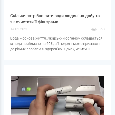
Скільки потрібно пити води людині на добу та
як очистити її фільтрами
14.02.2025
563
Вода – основа життя. Людський організм складається
із води приблизно на 60%, а її недолік може призвести
до різних проблем зі здоров'ям. Однак, не менш
важливо не тільки дотримуватися водного балансу, але
і стежити за якістю води, що вживається. У цій статті ми
розберемо, скільки води потрібно пити людині за добу і
як очистити її за допомогою фільтрів, щоб вона була
безпечною та корисною.