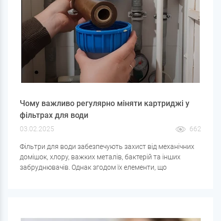
Чому важливо регулярно міняти картриджі у
фільтрах для води
03.02.2025
662
Фільтри для води забезпечують захист від механічних
домішок, хлору, важких металів, бактерій та інших
забруднювачів. Однак згодом їх елементи, що
фільтрують, втрачають ефективність і можуть не тільки
перестати очищати воду, але і погіршити її якість.