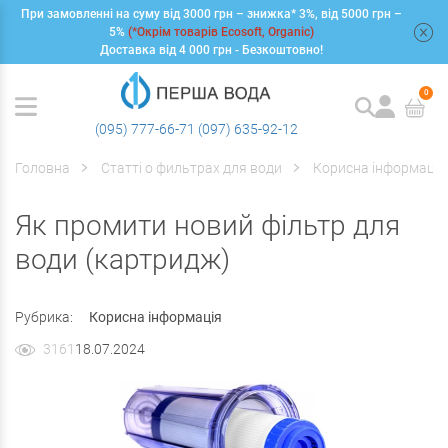
При замовленні на суму від 3000 грн – знижка* 3%, від 5000 грн –
+
5%
(*Окрім товарів Ecosoft, Organic)
Доставка від 4 000 грн - Безкоштовно!
0
(095) 777-66-71
(097) 635-92-12
Головна
Статті о фильтрах для води
Корисна інформація
Як промити новий фільтр для
води (картридж)
Рубрика:
Корисна інформація
3161
18.07.2024