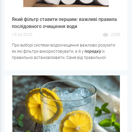
Який фільтр ставити першим: важливі правила
послідовного очищення води
13.04.2025
2390
При виборі системи водоочищення важливо розуміти
як які фільтри використовувати, а й у
порядку
їх
правильно встановлювати. Саме від правильної
послідовності залежить ефективність всієї фільтрації,
термін служби картриджів та захист основного
обладнання від пошкоджень.