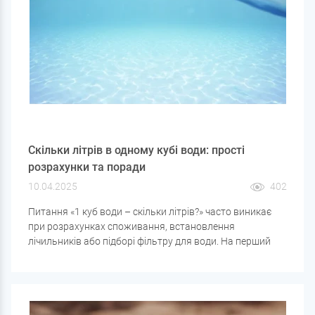
Скільки літрів в одному кубі води: прості
розрахунки та поради
10.04.2025
402
Питання «1 куб води – скільки літрів?» часто виникає
при розрахунках споживання, встановлення
лічильників або підборі фільтру для води. На перший
погляд, все просто, але розберемо не тільки сам
переклад одиниць, а й як ця інформація стане в нагоді в
побуті.