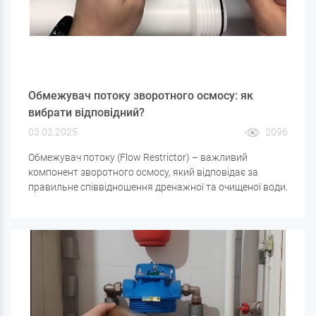
Обмежувач потоку зворотного осмосу: як
вибрати відповідний?
03.02.2025
2096
Обмежувач потоку (Flow Restrictor) – важливий
компонент зворотного осмосу, який відповідає за
правильне співвідношення дренажної та очищеної води.
Якщо обмежувач підібраний неправильно, це може
призвести до зайвої витрати води , швидкого
засмічення мембрани або зниження ефективності
фільтрації .