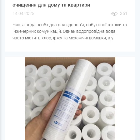
очищення для дому та квартири
14.04.2025
361
Чиста вода необхідна для здоров'я, побутової техніки та
інженерних комунікацій. Однак водопровідна вода
часто містить хлор, іржу та механічні домішки, а у
свердловинній воді можуть бути залізо, солі
жорсткості, марганець та інші забруднення. Для
вирішення цих проблем варто купити фільтр для води,
який підходить для конкретного типу забруднень.