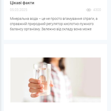
Цікаві факти
05.03.2025
4300
Мінеральна вода – це не просто вгамування спраги, а
справжній природний регулятор кислотно-лужного
балансу організму. Залежно від складу вона може
підвищувати чи знижувати кислотність шлунка, що
відіграє важливу роль у лікуванні захворювань
шлунково-кишкового тракту.