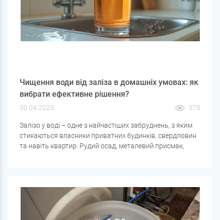
Чищення води від заліза в домашніх умовах: як
вибрати ефективне рішення?
30.04.2025
375
Залізо у воді – одне з найчастіших забруднень, з яким
стикаються власники приватних будинків, свердловин
та навіть квартир. Рудий осад, металевий присмак,
помутніння - це може бути наслідком високого вмісту
заліза. Але щоб вибрати правильний фільтр, важливо
розуміти не лише його кількість, а й форму.