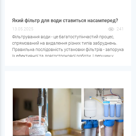
Який фільтр для води ставиться насамперед?
13.05.2025
241
Фільтрування води - це багатоступінчастий процес,
спрямований на видалення різних типів забруднень.
Правильна послідовність установки фільтрів - запорука
їх ефективної та довгострокової роботи. І першим у
цьому ланцюжку завжди встановлюється фільтр
механічного очищення води.