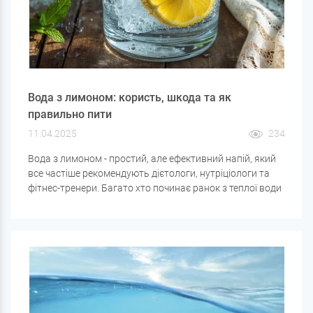
Вода з лимоном: користь, шкода та як
правильно пити
11.04.2025
234
Вода з лимоном - простий, але ефективний напій, який
все частіше рекомендують дієтологи, нутріціологи та
фітнес-тренери. Багато хто починає ранок з теплої води
з часточкою лимона, щоб «запустити» організм і
зарядитися енергією. Але чи справді цей напій такий
корисний? Розбираємось, які плюси та мінуси біля води
з лимоном, кому вона підійде, а кому краще утриматися.