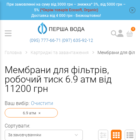
При замовленні на суму від 3000 грн – знижка* 3%, від 5000 грн –
+
5%
(*Окрім товарів Ecosoft, Organic)
Доставка від 4 000 грн - Безкоштовно!
0
(095) 777-66-71
(097) 635-92-12
Головна
Картриджі та завантаження
Мембрани для фільт
Мембрани для фільтрів,
робочий тиск 6.9 атм від
11200 грн
Ваш вибір:
Очистити
6.9 атм
×
Сортувати:
За замовчуванням